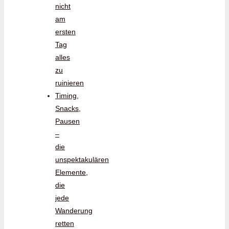
nicht
am
ersten
Tag
alles
zu
ruinieren
Timing,
Snacks,
Pausen
–
die
unspektakulären
Elemente,
die
jede
Wanderung
retten