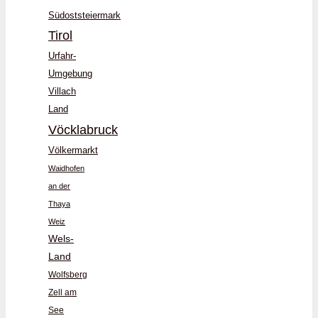
Südoststeiermark
Tirol
Urfahr-
Umgebung
Villach
Land
Vöcklabruck
Völkermarkt
Waidhofen
an der
Thaya
Weiz
Wels-
Land
Wolfsberg
Zell am
See