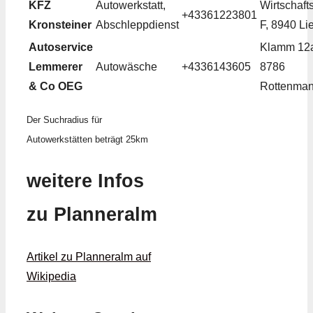
KFZ
Autowerkstatt,
Wirtschaft
+43361223801
Kronsteiner
Abschleppdienst
F, 8940 Li
Autoservice
Klamm 12
Lemmerer
Autowäsche
+4336143605
8786
& Co OEG
Rottenma
Der Suchradius für
Autowerkstätten beträgt 25km
weitere Infos
zu Planneralm
Artikel zu Planneralm auf
Wikipedia