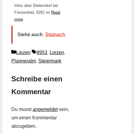
Infos über Dietersdorf bei
Fürstenfeld, 8282 im
Read
more
Siehe auch
Stainach
Kategorien
Schlagwörter
Liezen
8953
,
Liezen
,
Planneralm
,
Steiermark
Schreibe einen
Kommentar
Du musst
angemeldet
sein,
um einen Kommentar
abzugeben.