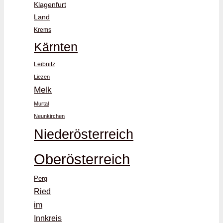
Klagenfurt
Land
Krems
Kärnten
Leibnitz
Liezen
Melk
Murtal
Neunkirchen
Niederösterreich
Oberösterreich
Perg
Ried
im
Innkreis