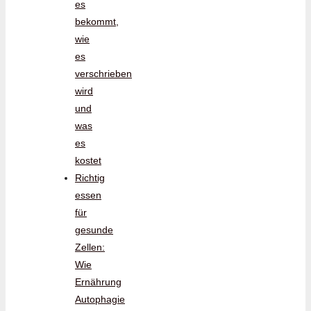
es
bekommt,
wie
es
verschrieben
wird
und
was
es
kostet
Richtig
essen
für
gesunde
Zellen:
Wie
Ernährung
Autophagie