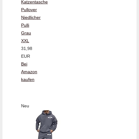
Katzentasche
Pullover
Niedlicher
Pulli
Grau
XXL
31,98
EUR
Bei
Amazon
kaufen
Neu