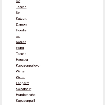
mit
Tasche
für
Katzen,
Damen
Hoodie
mit
Katzen
Hund
Tasche
Haustier
Kapuzenpullover
Winter
Warm
Langarm
Sweatshirt
Hundetasche
Kapuzenpulli