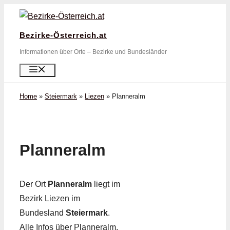
Zum
Inhalt
Bezirke-Österreich.at
springen
Informationen über Orte – Bezirke und Bundesländer
Menü
Home
»
Steiermark
»
Liezen
»
Planneralm
Planneralm
Der Ort
Planneralm
liegt im
Bezirk Liezen im
Bundesland
Steiermark
.
Alle Infos über Planneralm,