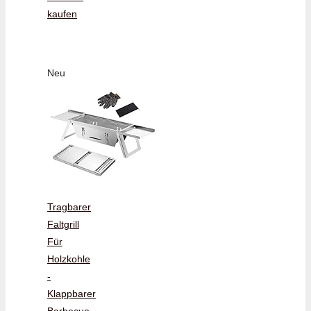
kaufen
Neu
Tragbarer
Faltgrill
Für
Holzkohle
-
Klappbarer
Barbecue