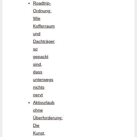
Roadtrip-
Ordnung:
Wie
Kofferraum
und
Dachträger
so
gepackt
sind,
dass
unterwegs
nichts
nervt
Aktivurlaub
ohne
Überforderung:
Die
Kunst,