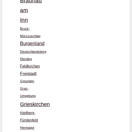
Braunau
am
Inn
Bruck-
Mürzzuschlag
Burgenland
Deutschlandsberg
Eferding
Feldkirchen
Freistadt
Gmunden
Graz-
Umgebung
Grieskirchen
Hartberg-
Fürstenfeld
Hermagor