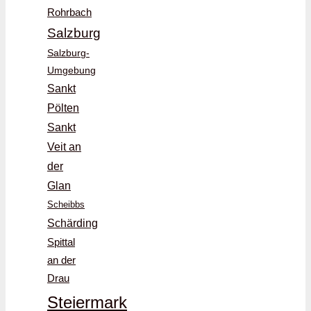
Rohrbach
Salzburg
Salzburg-
Umgebung
Sankt
Pölten
Sankt
Veit an
der
Glan
Scheibbs
Schärding
Spittal
an der
Drau
Steiermark