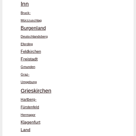
Inn
Bruck-
Mürzzuschlag
Burgenland
Deutschlandsberg
Eferding
Feldkirchen
Freistadt
Gmunden
Graz-
Umgebung
Grieskirchen
Hartberg-
Fürstenfeld
Hermagor
Klagenfurt
Land