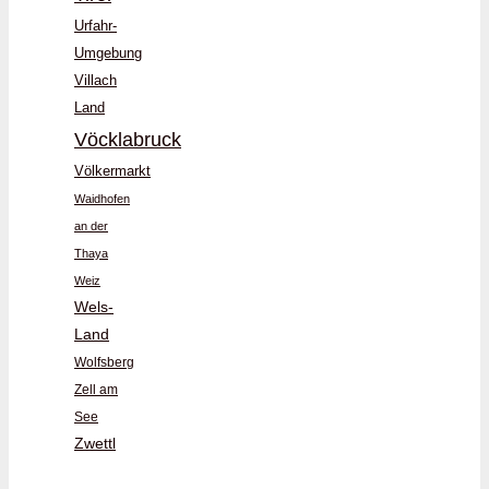
Urfahr-
Umgebung
Villach
Land
Vöcklabruck
Völkermarkt
Waidhofen
an der
Thaya
Weiz
Wels-
Land
Wolfsberg
Zell am
See
Zwettl