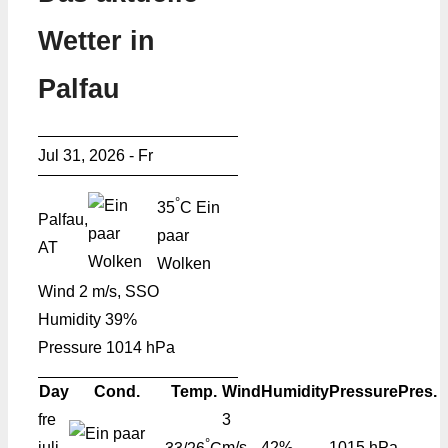
Wetter in
Palfau
Jul 31, 2026 - Fr
°
35
C
Ein
Palfau,
paar
AT
Wolken
Wind
2 m/s, SSO
Humidity
39%
Pressure
1014 hPa
Day
Cond.
Temp.
Wind
Humidity
Pressure
Pres.
fre
3
°
juli
m/s,
42%
1015 hPa