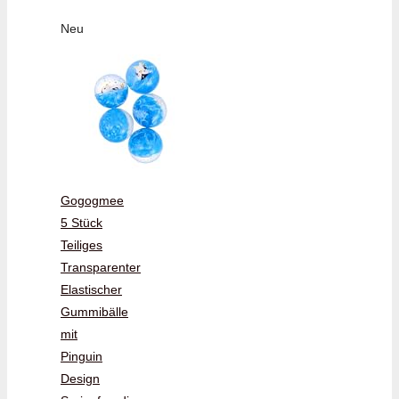
Neu
Gogogmee
5 Stück
Teiliges
Transparenter
Elastischer
Gummibälle
mit
Pinguin
Design