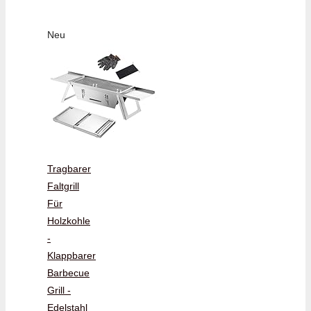
Neu
Tragbarer
Faltgrill
Für
Holzkohle
-
Klappbarer
Barbecue
Grill -
Edelstahl