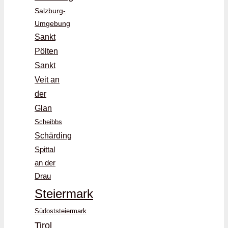
Salzburg-
Umgebung
Sankt
Pölten
Sankt
Veit an
der
Glan
Scheibbs
Schärding
Spittal
an der
Drau
Steiermark
Südoststeiermark
Tirol