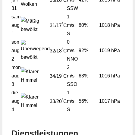
33/26
C
31
SSW
sam
1
°
aug
m/s,
80%
1018 hPa
31/17
C
1
S
son
0
°
aug
m/s,
92%
1019 hPa
32/18
C
2
NNO
mon
2
°
aug
m/s,
63%
1016 hPa
34/19
C
3
SSO
die
1
°
aug
m/s,
56%
1017 hPa
33/20
C
4
S
Dienstleistungen