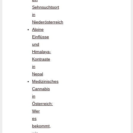
Sehnsuchtsort
in
Niederösterreich
Alpine
Einflüsse
und
Himalaya-
Kontraste
in
Nepal
Medizinisches
Cannabis
in
Österreich:
Wer
es
bekommt,