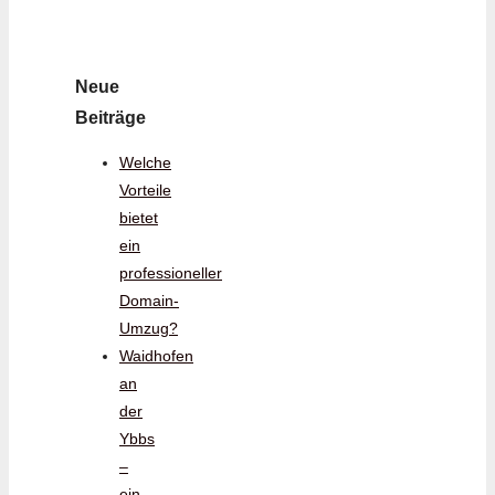
Neue
Beiträge
Welche
Vorteile
bietet
ein
professioneller
Domain-
Umzug?
Waidhofen
an
der
Ybbs
–
ein