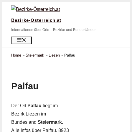
Zum
Inhalt
Bezirke-Österreich.at
springen
Informationen über Orte – Bezirke und Bundesländer
Menü
Home
»
Steiermark
»
Liezen
»
Palfau
Palfau
Der Ort
Palfau
liegt im
Bezirk Liezen im
Bundesland
Steiermark
.
Alle Infos über Palfau, 8923