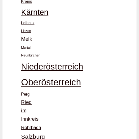
Krems
Kärnten
Leibnitz
Liezen
Melk
Murtal
Neunkirchen
Niederösterreich
Oberösterreich
Perg
Ried
im
Innkreis
Rohrbach
Salzburg