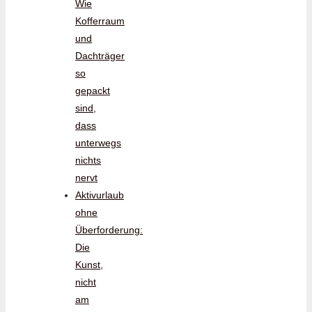
Wie
Kofferraum
und
Dachträger
so
gepackt
sind,
dass
unterwegs
nichts
nervt
Aktivurlaub
ohne
Überforderung:
Die
Kunst,
nicht
am