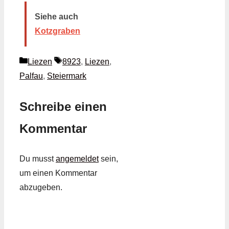
Siehe auch
Kotzgraben
Kategorien
Schlagwörter
Liezen
8923
,
Liezen
,
Palfau
,
Steiermark
Schreibe einen
Kommentar
Du musst
angemeldet
sein,
um einen Kommentar
abzugeben.