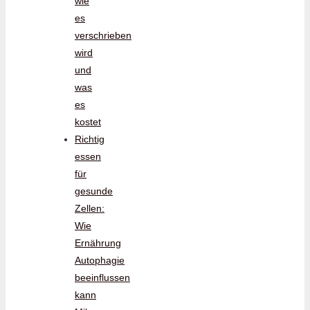
wie
es
verschrieben
wird
und
was
es
kostet
Richtig
essen
für
gesunde
Zellen:
Wie
Ernährung
Autophagie
beeinflussen
kann