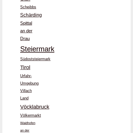
Scheibbs
Schärding
Spittal
an der
Drau
Steiermark
Südoststeiermark
Tirol
Urfahr-
Umgebung
Villach
Land
Vöcklabruck
Völkermarkt
Waidhofen
an der