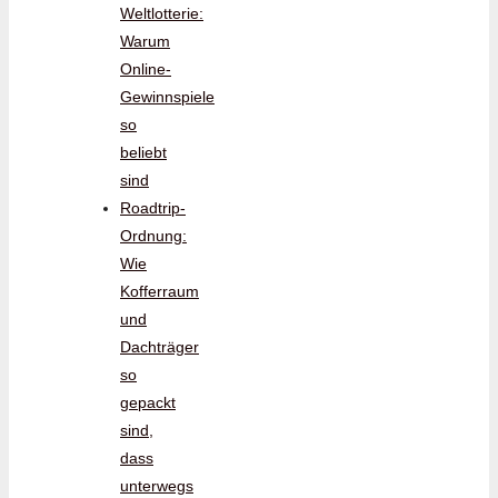
Weltlotterie:
Warum
Online-
Gewinnspiele
so
beliebt
sind
Roadtrip-
Ordnung:
Wie
Kofferraum
und
Dachträger
so
gepackt
sind,
dass
unterwegs