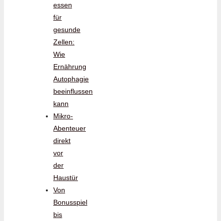
essen
für
gesunde
Zellen:
Wie
Ernährung
Autophagie
beeinflussen
kann
Mikro-
Abenteuer
direkt
vor
der
Haustür
Von
Bonusspiel
bis