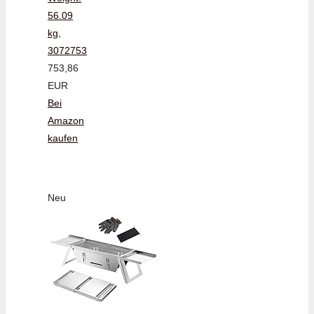
56.09
kg,
3072753
753,86
EUR
Bei
Amazon
kaufen
Neu