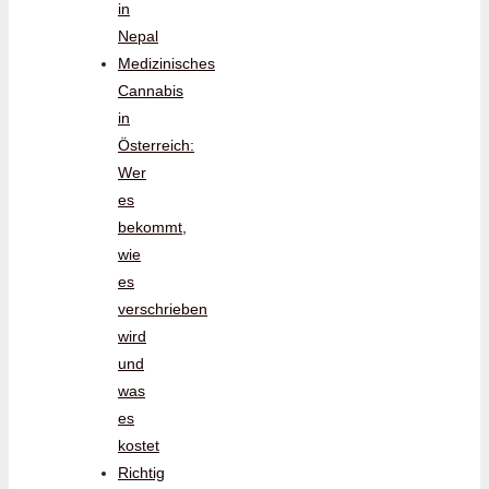
in
Nepal
Medizinisches
Cannabis
in
Österreich:
Wer
es
bekommt,
wie
es
verschrieben
wird
und
was
es
kostet
Richtig