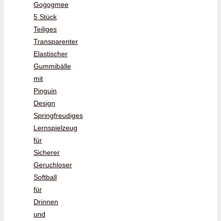
Gogogmee
5 Stück
Teiliges
Transparenter
Elastischer
Gummibälle
mit
Pinguin
Design
Springfreudiges
Lernspielzeug
für
Sicherer
Geruchloser
Softball
für
Drinnen
und