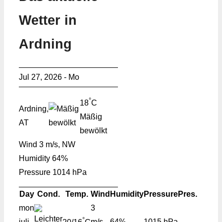
Wetter in
Ardning
Jul 27, 2026 - Mo
°
18
C
Ardning,
Mäßig
AT
bewölkt
Wind
3 m/s, NW
Humidity
64%
Pressure
1014 hPa
Day
Cond.
Temp.
Wind
Humidity
Pressure
Pres.
mon
3
°
juli
m/s,
64%
1015 hPa