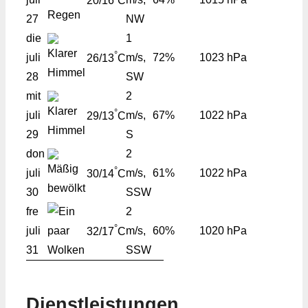
20/16
C
27
NW
die
1
°
juli
m/s,
72%
1023 hPa
26/13
C
28
SW
mit
2
°
juli
m/s,
67%
1022 hPa
29/13
C
29
S
don
2
°
juli
m/s,
61%
1022 hPa
30/14
C
30
SSW
fre
2
°
juli
m/s,
60%
1020 hPa
32/17
C
31
SSW
Dienstleistungen