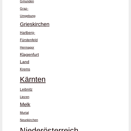
Gmunden
Graz-
Umgebung
Grieskirchen
Hartberg-
Fürstenfeld
Hermagor
Klagenfurt
Land
Krems
Kärnten
Leibnitz
Liezen
Melk
Murtal
Neunkirchen
Niederösterreich