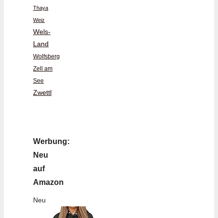
Thaya
Weiz
Wels-
Land
Wolfsberg
Zell am
See
Zwettl
Werbung:
Neu
auf
Amazon
Neu