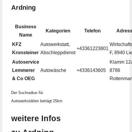
Ardning
Business
Kategorien
Telefon
Adres
Name
KFZ
Autowerkstatt,
Wirtschaft
+43361223801
Kronsteiner
Abschleppdienst
F, 8940 Li
Autoservice
Klamm 12
Lemmerer
Autowäsche
+4336143605
8786
& Co OEG
Rottenma
Der Suchradius für
Autowerkstätten beträgt 25km
weitere Infos