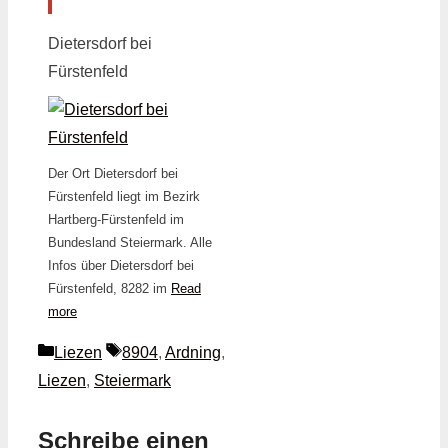
Dietersdorf bei
Fürstenfeld
Der Ort Dietersdorf bei
Fürstenfeld liegt im Bezirk
Hartberg-Fürstenfeld im
Bundesland Steiermark. Alle
Infos über Dietersdorf bei
Fürstenfeld, 8282 im
Read
more
Kategorien
Schlagwörter
Liezen
8904
,
Ardning
,
Liezen
,
Steiermark
Schreibe einen