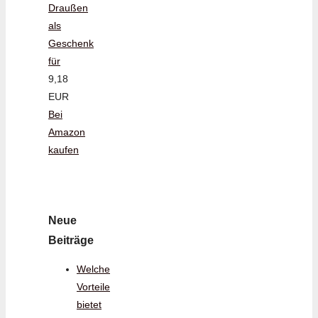
Draußen
als
Geschenk
für
9,18
EUR
Bei
Amazon
kaufen
Neue
Beiträge
Welche
Vorteile
bietet