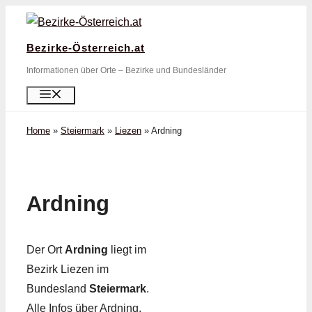
Zum
Inhalt
Bezirke-Österreich.at
springen
Informationen über Orte – Bezirke und Bundesländer
Menü
Home
»
Steiermark
»
Liezen
»
Ardning
Ardning
Der Ort
Ardning
liegt im
Bezirk Liezen im
Bundesland
Steiermark
.
Alle Infos über Ardning,