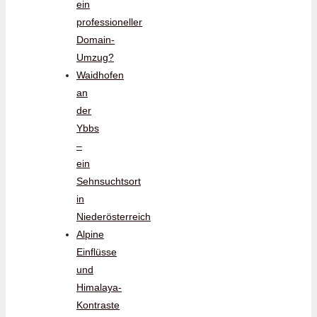
ein
professioneller
Domain-
Umzug?
Waidhofen
an
der
Ybbs
–
ein
Sehnsuchtsort
in
Niederösterreich
Alpine
Einflüsse
und
Himalaya-
Kontraste