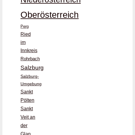
Oberösterreich
Perg
Ried
im
Innkreis
Rohrbach
Salzburg
Salzburg-
Umgebung
Sankt
Pölten
Sankt
Veit an
der
Glan