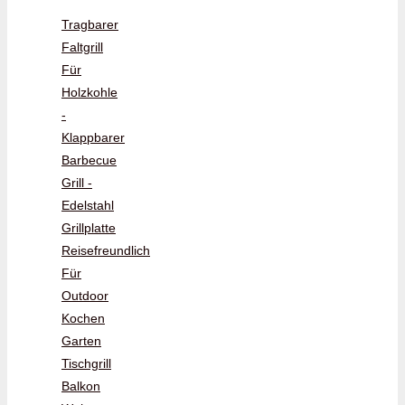
Tragbarer
Faltgrill
Für
Holzkohle
-
Klappbarer
Barbecue
Grill -
Edelstahl
Grillplatte
Reisefreundlich
Für
Outdoor
Kochen
Garten
Tischgrill
Balkon