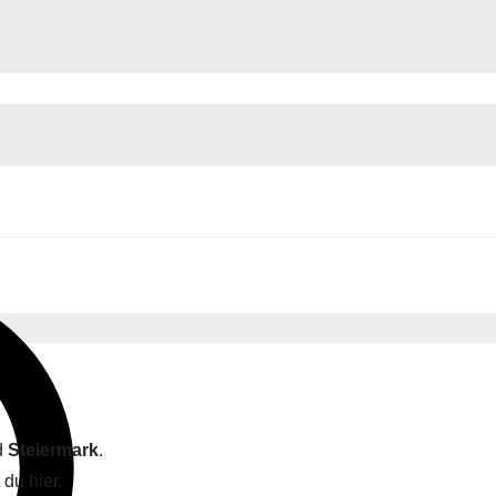
d
Steiermark
.
 du hier.