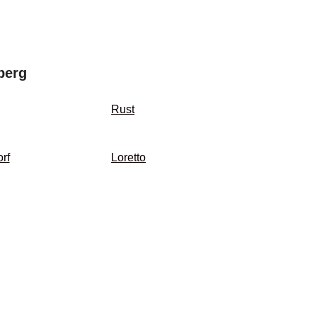
berg
Rust
rf
Loretto