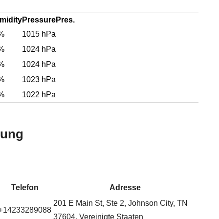
midity
Pressure
Pres.
%
1015 hPa
%
1024 hPa
%
1024 hPa
%
1023 hPa
%
1022 hPa
bung
Telefon
Adresse
201 E Main St, Ste 2, Johnson City, TN
+14233289088
37604, Vereinigte Staaten