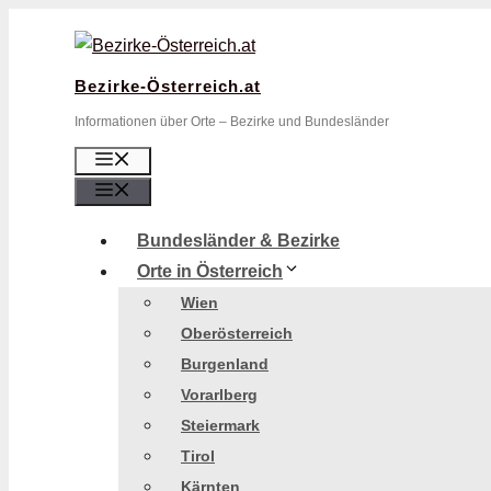
Zum
Inhalt
springen
Bezirke-Österreich.at
Informationen über Orte – Bezirke und Bundesländer
Menü
Menü
Bundesländer & Bezirke
Orte in Österreich
Wien
Oberösterreich
Burgenland
Vorarlberg
Steiermark
Tirol
Kärnten