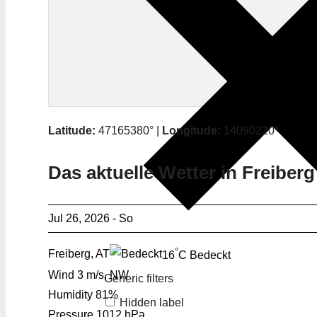
Latitude:
47165380° |
Longitude:
14090220°
Das aktuelle Wetter in Freiberg
Jul 26, 2026 - So
°
Freiberg, AT
16
C
Bedeckt
Wind
3 m/s, NW
Generic filters
Humidity
81%
Hidden label
Pressure
1012 hPa