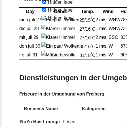
Hidden label
Hidden label
Day
Cond.
Temp.
Wind
Hu
Hidden label
°
mon
juli 27
2 m/s, WNW
78
25/15
C
°
die
juli 28
1 m/s, WNW
73
27/16
C
°
mit
juli 29
2 m/s, SSO
83
27/16
C
°
don
juli 30
1 m/s, W
67
30/16
C
°
fre
juli 31
1 m/s, W
60
31/18
C
Dienstleistungen in der Umge
Friseure in der Umgebung von Freiberg
Business Name
Kategorien
NuYu Hair Lounge
Friseur