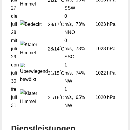
22/17
C
27
SSW
die
0
°
juli
m/s,
73%
1023 hPa
28/17
C
28
NNO
mit
0
°
juli
m/s,
73%
1023 hPa
28/14
C
29
SSO
don
1
°
juli
m/s,
74%
1022 hPa
31/15
C
30
NW
fre
1
°
juli
m/s,
65%
1020 hPa
31/16
C
31
NW
Dienstleistungen