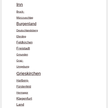
Inn
Bruck-
Mürzzuschlag
Burgenland
Deutschlandsberg
Eferding
Feldkirchen
Freistadt
Gmunden
Graz-
Umgebung
Grieskirchen
Hartberg-
Fürstenfeld
Hermagor
Klagenfurt
Land