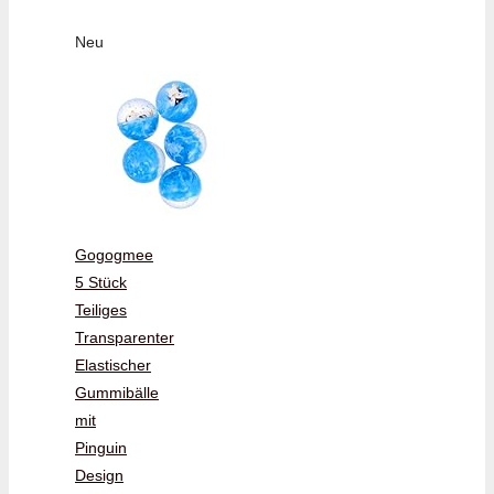
Neu
Gogogmee
5 Stück
Teiliges
Transparenter
Elastischer
Gummibälle
mit
Pinguin
Design