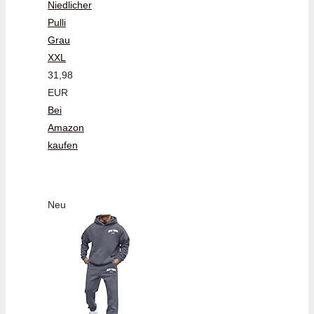
Niedlicher
Pulli
Grau
XXL
31,98
EUR
Bei
Amazon
kaufen
Neu