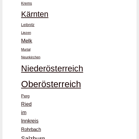
Krems
Kärnten
Leibnitz
Liezen
Melk
Murtal
Neunkirchen
Niederösterreich
Oberösterreich
Perg
Ried
im
Innkreis
Rohrbach
Salzburg