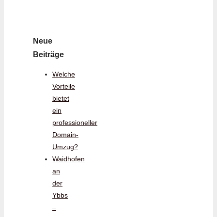
Neue
Beiträge
Welche
Vorteile
bietet
ein
professioneller
Domain-
Umzug?
Waidhofen
an
der
Ybbs
–