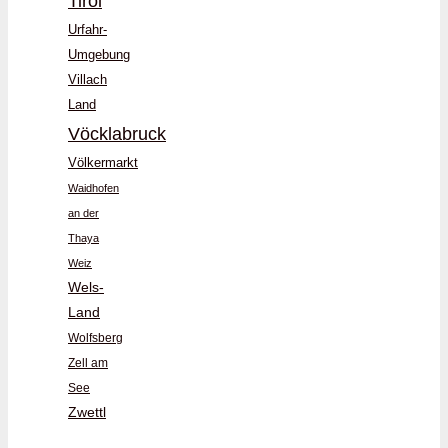
Tirol
Urfahr-
Umgebung
Villach
Land
Vöcklabruck
Völkermarkt
Waidhofen
an der
Thaya
Weiz
Wels-
Land
Wolfsberg
Zell am
See
Zwettl