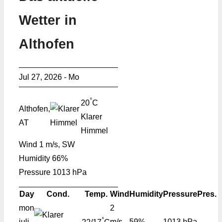
Wetter in
Althofen
Jul 27, 2026 - Mo
°
20
C
Althofen,
Klarer
AT
Himmel
Wind
1 m/s, SW
Humidity
66%
Pressure
1013 hPa
Day
Cond.
Temp.
Wind
Humidity
Pressure
Pres.
mon
2
°
juli
m/s,
59%
1013 hPa