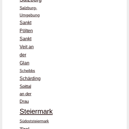
Salzburg-
Umgebung
Sankt
Pölten
Sankt
Veit an
der
Glan
Scheibbs
Schärding
Spittal
an der
Drau
Steiermark
Südoststeiermark