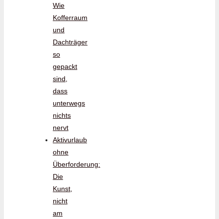
Wie
Kofferraum
und
Dachträger
so
gepackt
sind,
dass
unterwegs
nichts
nervt
Aktivurlaub
ohne
Überforderung:
Die
Kunst,
nicht
am