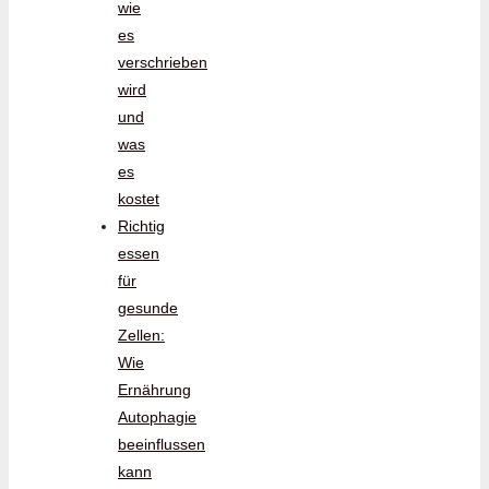
wie
es
verschrieben
wird
und
was
es
kostet
Richtig
essen
für
gesunde
Zellen:
Wie
Ernährung
Autophagie
beeinflussen
kann