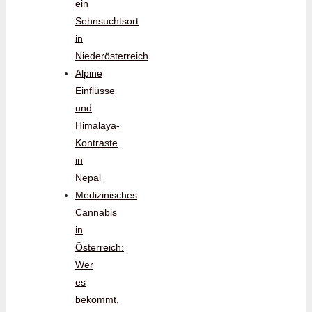
ein
Sehnsuchtsort
in
Niederösterreich
Alpine
Einflüsse
und
Himalaya-
Kontraste
in
Nepal
Medizinisches
Cannabis
in
Österreich:
Wer
es
bekommt,