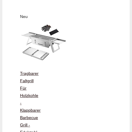
Neu
Tragbarer
Faltgrill
Für
Holzkohle
-
Klappbarer
Barbecue
Grill -