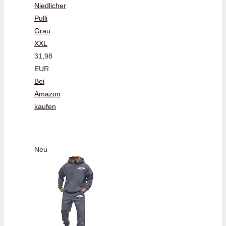
Niedlicher
Pulli
Grau
XXL
31,98
EUR
Bei
Amazon
kaufen
Neu