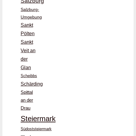
Salzburg
Salzburg-
Umgebung
Sankt
Pölten
Sankt
Veit an
der
Glan
Scheibbs
Schärding
Spittal
an der
Drau
Steiermark
Südoststeiermark