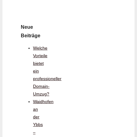
Neue
Beiträge
Welche
Vorteile
bietet
ein
professioneller
Domain-
Umzug?
Waidhofen
an
der
Ybbs
–