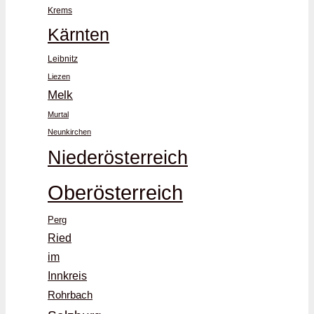
Krems
Kärnten
Leibnitz
Liezen
Melk
Murtal
Neunkirchen
Niederösterreich
Oberösterreich
Perg
Ried
im
Innkreis
Rohrbach