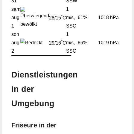
31
SSW
sam
1
°
aug
m/s,
61%
1018 hPa
28/15
C
1
SSO
son
1
°
aug
m/s,
86%
1019 hPa
29/16
C
2
SSO
Dienstleistungen
in der
Umgebung
Friseure in der