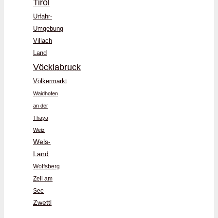
Tirol
Urfahr-
Umgebung
Villach
Land
Vöcklabruck
Völkermarkt
Waidhofen
an der
Thaya
Weiz
Wels-
Land
Wolfsberg
Zell am
See
Zwettl