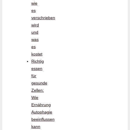
wie
es
verschrieben
wird
und
was
es
kostet
Richtig
essen
für
gesunde
Zellen:
Wie
Ernährung
Autophagie
beeinflussen
kann