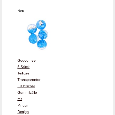
Neu
Gogogmee
5 Stück
Teiliges
Transparenter
Elastischer
Gummibälle
mit
Pinguin
Design