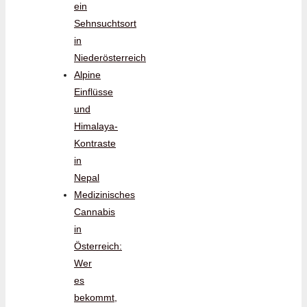
ein
Sehnsuchtsort
in
Niederösterreich
Alpine
Einflüsse
und
Himalaya-
Kontraste
in
Nepal
Medizinisches
Cannabis
in
Österreich:
Wer
es
bekommt,