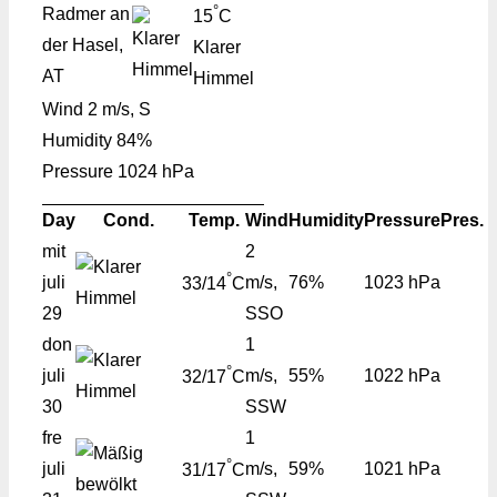
°
Radmer an
15
C
der Hasel,
Klarer
AT
Himmel
Wind
2 m/s, S
Humidity
84%
Pressure
1024 hPa
Day
Cond.
Temp.
Wind
Humidity
Pressure
Pres.
mit
2
°
juli
m/s,
76%
1023 hPa
33/14
C
29
SSO
don
1
°
juli
m/s,
55%
1022 hPa
32/17
C
30
SSW
fre
1
°
juli
m/s,
59%
1021 hPa
31/17
C