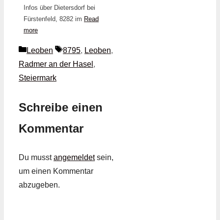
Infos über Dietersdorf bei
Fürstenfeld, 8282 im
Read
more
Kategorien
Schlagwörter
Leoben
8795
,
Leoben
,
Radmer an der Hasel
,
Steiermark
Schreibe einen
Kommentar
Du musst
angemeldet
sein,
um einen Kommentar
abzugeben.