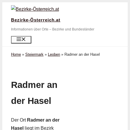
Zum
Inhalt
Bezirke-Österreich.at
springen
Informationen über Orte – Bezirke und Bundesländer
Menü
Home
»
Steiermark
»
Leoben
»
Radmer an der Hasel
Radmer an
der Hasel
Der Ort
Radmer an der
Hasel
liegt im Bezirk