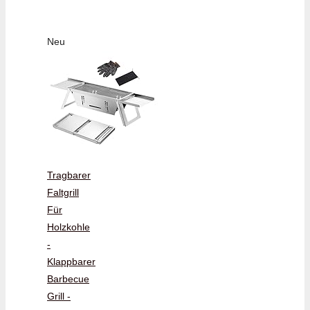
Neu
Tragbarer
Faltgrill
Für
Holzkohle
-
Klappbarer
Barbecue
Grill -