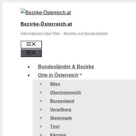
Zum
Inhalt
springen
Bezirke-Österreich.at
Informationen über Orte – Bezirke und Bundesländer
Menü
Menü
Bundesländer & Bezirke
Orte in Österreich
Wien
Oberösterreich
Burgenland
Vorarlberg
Steiermark
Tirol
Kärnten