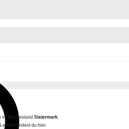
en im Bundesland
Steiermark
.
Leoben findest du hier.