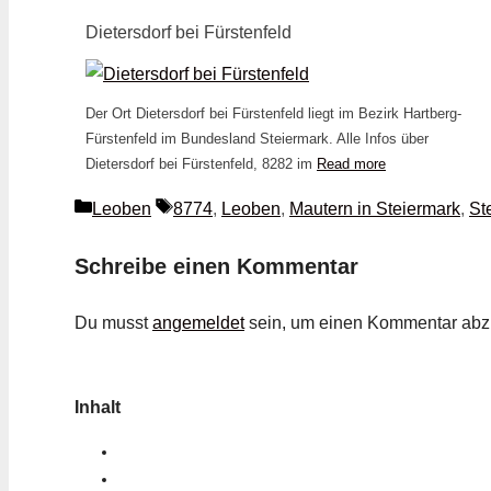
Dietersdorf bei Fürstenfeld
Der Ort Dietersdorf bei Fürstenfeld liegt im Bezirk Hartberg-
Fürstenfeld im Bundesland Steiermark. Alle Infos über
Dietersdorf bei Fürstenfeld, 8282 im
Read more
Kategorien
Schlagwörter
Leoben
8774
,
Leoben
,
Mautern in Steiermark
,
St
Schreibe einen Kommentar
Du musst
angemeldet
sein, um einen Kommentar ab
Inhalt