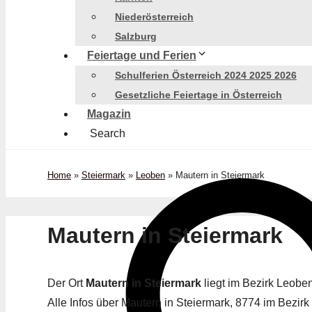
Niederösterreich
Salzburg
Feiertage und Ferien
Schulferien Österreich 2024 2025 2026
Gesetzliche Feiertage in Österreich
Magazin
Search
Home
»
Steiermark
»
Leoben
»
Mautern in Steiermark
Mautern in Steiermark
Der Ort
Mautern in Steiermark
liegt im Bezirk Leob
Alle Infos über Mautern in Steiermark, 8774 im Bezirk 