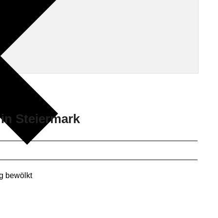
 in Steiermark
g bewölkt