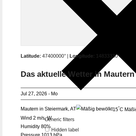
Latitude:
47400000° |
Longitude:
14833330°
Das aktuelle Wetter in Mautern
Jul 27, 2026 - Mo
°
Mautern in Steiermark, AT
15
C
Mäßi
Wind
2 m/s, W
Generic filters
Humidity
80%
Hidden label
Pressure
1013 hPa