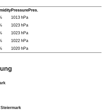
midity
Pressure
Pres.
%
1013 hPa
%
1023 hPa
%
1023 hPa
%
1022 hPa
%
1020 hPa
bung
ark
 Steiermark