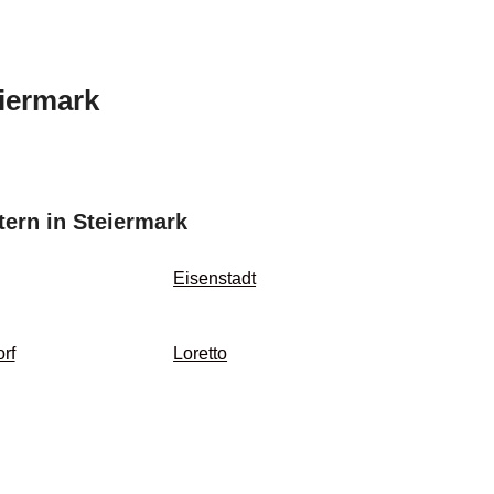
eiermark
ern in Steiermark
Eisenstadt
rf
Loretto