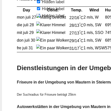
Hidden label
Hidden label
Day
Cond.
Temp.
Wind
Hu
Hidden label
°
mon
juli 27
2 m/s, W
80
22/16
C
°
die
juli 28
0 m/s, SW
69
28/13
C
°
mit
juli 29
1 m/s, SSO
74
27/13
C
°
don
juli 30
1 m/s, SW
68
29/14
C
°
fre
juli 31
1 m/s, WSW
57
31/17
C
Dienstleistungen in der Umge
Friseure in der Umgebung von Mautern in Steierm
Der Suchradius für Friseure beträgt 25km
Autowerkstätten in der Umgebung von Mautern in