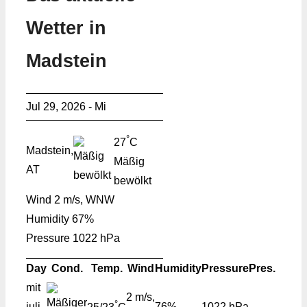
Wetter in
Madstein
Jul 29, 2026 - Mi
°
27
C
Madstein,
Mäßig
AT
bewölkt
Wind
2 m/s, WNW
Humidity
67%
Pressure
1022 hPa
Day
Cond.
Temp.
Wind
Humidity
Pressure
Pres.
mit
2 m/s,
°
juli
76%
1022 hPa