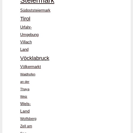
Steiermark
Südoststeiermark
Tirol
Urfahr-
Umgebung
Villach
Land
Vöcklabruck
Völkermarkt
Waidhofen
an der
Thaya
Weiz
Wels-
Land
Wolfsberg
Zell am