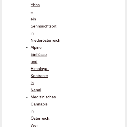
Ybbs
–
ein
Sehnsuchtsort
in
Niederösterreich
Alpine
Einflüsse
und
Himalaya-
Kontraste
in
Nepal
Medizinisches
Cannabis
in
Österreich:
Wer