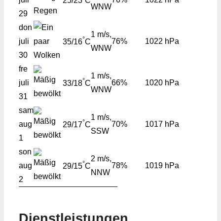
25/23
C
WNW
29
don
1 m/s,
°
juli
76%
1022 hPa
35/16
C
WNW
30
fre
1 m/s,
°
juli
66%
1020 hPa
33/18
C
WNW
31
sam
1 m/s,
°
aug
70%
1017 hPa
29/17
C
SSW
1
son
2 m/s,
°
aug
78%
1019 hPa
29/15
C
NNW
2
Dienstleistungen