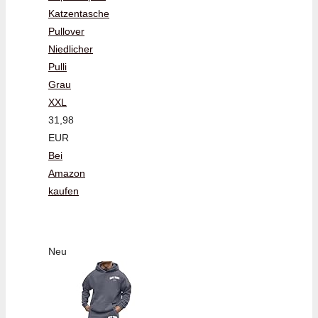
Katzentasche
Pullover
Niedlicher
Pulli
Grau
XXL
31,98
EUR
Bei
Amazon
kaufen
Neu