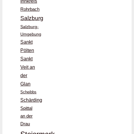
Innkreis
Rohrbach
Salzburg
Salzburg-
Umgebung
Sankt
Pölten
Sankt
Veit an
der
Glan
Scheibbs
Schärding
Spittal
an der
Drau