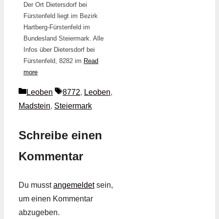
Der Ort Dietersdorf bei
Fürstenfeld liegt im Bezirk
Hartberg-Fürstenfeld im
Bundesland Steiermark. Alle
Infos über Dietersdorf bei
Fürstenfeld, 8282 im
Read
more
Kategorien
Schlagwörter
Leoben
8772
,
Leoben
,
Madstein
,
Steiermark
Schreibe einen
Kommentar
Du musst
angemeldet
sein,
um einen Kommentar
abzugeben.