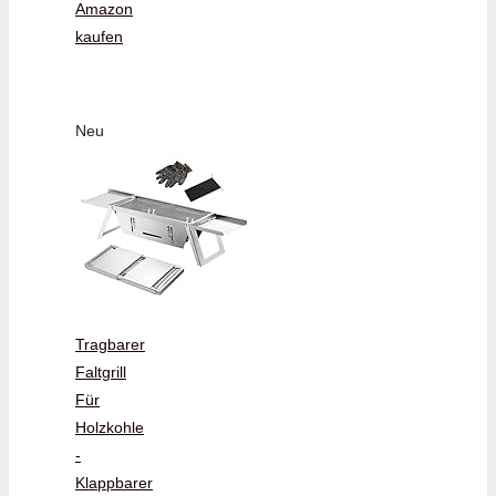
Amazon
kaufen
Neu
Tragbarer
Faltgrill
Für
Holzkohle
-
Klappbarer