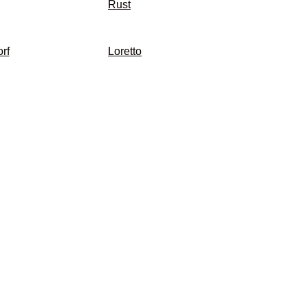
Rust
rf
Loretto