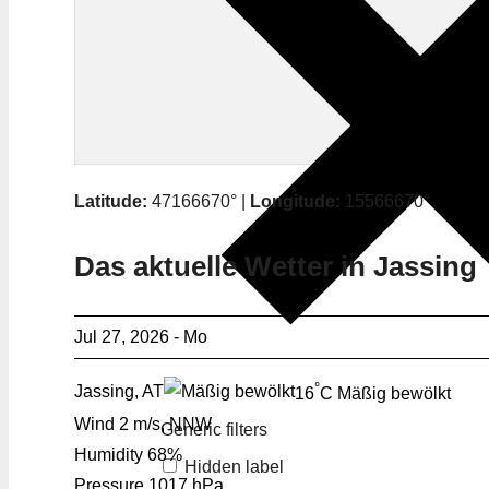
Latitude:
47166670° |
Longitude:
15566670°
Das aktuelle Wetter in Jassing
Jul 27, 2026 - Mo
°
Jassing, AT
16
C
Mäßig bewölkt
Wind
2 m/s, NNW
Generic filters
Humidity
68%
Hidden label
Pressure
1017 hPa