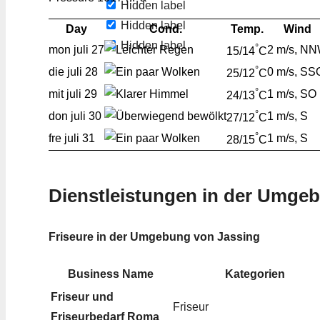
Hidden label
Hidden label
Day
Cond.
Temp.
Wind
Hidden label
°
mon
juli 27
2 m/s, N
15/14
C
°
die
juli 28
0 m/s, SS
25/12
C
°
mit
juli 29
1 m/s, SO
24/13
C
°
don
juli 30
1 m/s, S
27/12
C
°
fre
juli 31
1 m/s, S
28/15
C
Dienstleistungen in der Umge
Friseure in der Umgebung von Jassing
Business Name
Kategorien
Friseur und
Friseur
Friseurbedarf Roma