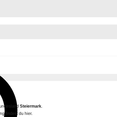
Bundesland
Steiermark
.
g findest du hier.