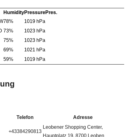
Humidity
Pressure
Pres.
NW
78%
1019 hPa
O
73%
1023 hPa
75%
1023 hPa
69%
1021 hPa
59%
1019 hPa
bung
Telefon
Adresse
Leobener Shopping Center,
+43384290813
Hauptplatz 19, 8700 Leoben