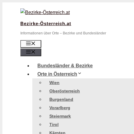
Zum
Inhalt
springen
Bezirke-Österreich.at
Informationen über Orte – Bezirke und Bundesländer
Menü
Menü
Bundesländer & Bezirke
Orte in Österreich
Wien
Oberösterreich
Burgenland
Vorarlberg
Steiermark
Tirol
Kärnten