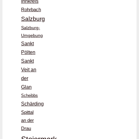
Innkreis
Rohrbach
Salzburg
Salzburg-
Umgebung
Sankt
Pölten
Sankt
Veit an
der
Glan
Scheibbs
Schärding
Spittal
an der
Drau