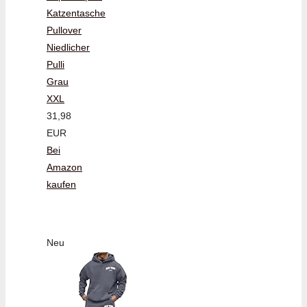
Katzentasche
Pullover
Niedlicher
Pulli
Grau
XXL
31,98
EUR
Bei
Amazon
kaufen
Neu