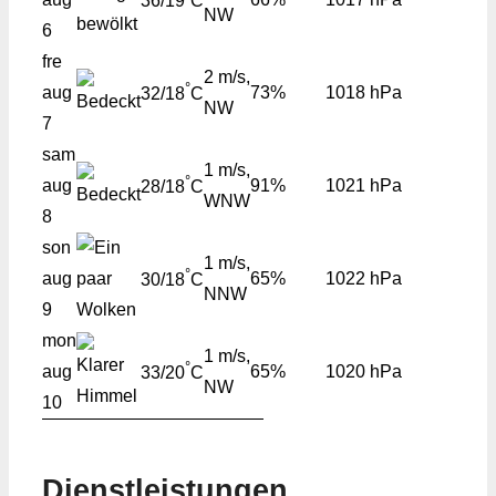
36/19
C
NW
6
fre
2 m/s,
°
aug
73%
1018 hPa
32/18
C
NW
7
sam
1 m/s,
°
aug
91%
1021 hPa
28/18
C
WNW
8
son
1 m/s,
°
aug
65%
1022 hPa
30/18
C
NNW
9
mon
1 m/s,
°
aug
65%
1020 hPa
33/20
C
NW
10
Dienstleistungen