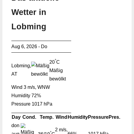
Wetter in
Lobming
Aug 6, 2026 - Do
°
20
C
Lobming,
Mäßig
AT
bewölkt
Wind
3 m/s, WNW
Humidity
72%
Pressure
1017 hPa
Day
Cond.
Temp.
Wind
Humidity
Pressure
Pres.
don
2 m/s,
°
aug
66%
1017 hPa