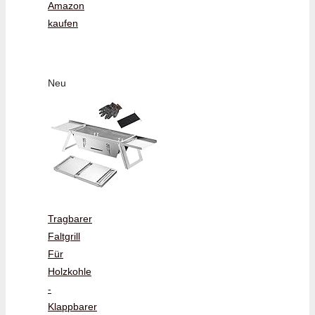
Amazon
kaufen
Neu
Tragbarer
Faltgrill
Für
Holzkohle
-
Klappbarer