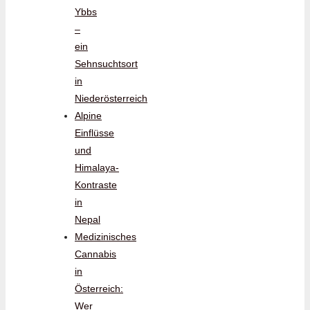
Ybbs
–
ein
Sehnsuchtsort
in
Niederösterreich
Alpine
Einflüsse
und
Himalaya-
Kontraste
in
Nepal
Medizinisches
Cannabis
in
Österreich:
Wer