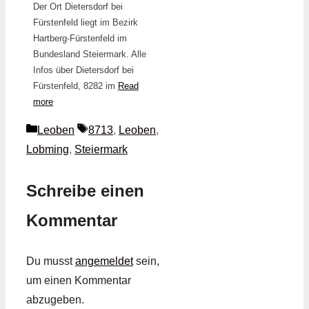
Der Ort Dietersdorf bei
Fürstenfeld liegt im Bezirk
Hartberg-Fürstenfeld im
Bundesland Steiermark. Alle
Infos über Dietersdorf bei
Fürstenfeld, 8282 im
Read
more
Kategorien
Schlagwörter
Leoben
8713
,
Leoben
,
Lobming
,
Steiermark
Schreibe einen
Kommentar
Du musst
angemeldet
sein,
um einen Kommentar
abzugeben.