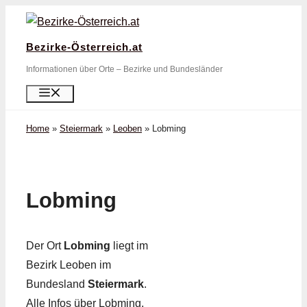
Zum
Inhalt
Bezirke-Österreich.at
springen
Informationen über Orte – Bezirke und Bundesländer
Menü
Home
»
Steiermark
»
Leoben
»
Lobming
Lobming
Der Ort
Lobming
liegt im
Bezirk Leoben im
Bundesland
Steiermark
.
Alle Infos über Lobming,