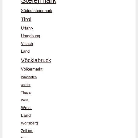
Steiermark
Südoststeiermark
Tirol
Urfahr-
Umgebung
Villach
Land
Vöcklabruck
Völkermarkt
Waidhofen
an der
Thaya
Weiz
Wels-
Land
Wolfsberg
Zell am