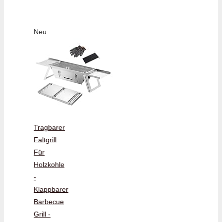
Neu
Tragbarer
Faltgrill
Für
Holzkohle
-
Klappbarer
Barbecue
Grill -