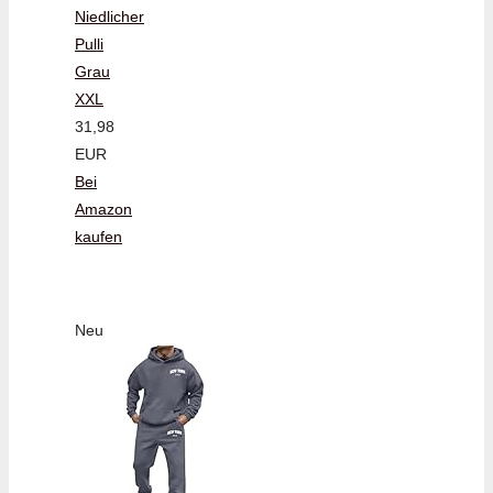
Niedlicher
Pulli
Grau
XXL
31,98
EUR
Bei
Amazon
kaufen
Neu