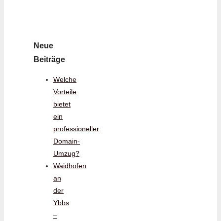
Neue
Beiträge
Welche
Vorteile
bietet
ein
professioneller
Domain-
Umzug?
Waidhofen
an
der
Ybbs
–