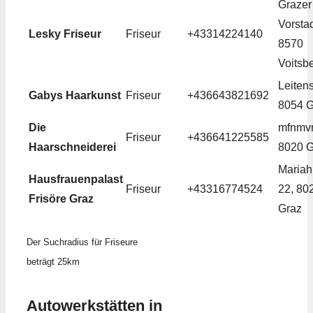
Grazer
Vorstad
Lesky Friseur
Friseur
+43314224140
8570
Voitsb
Leitens
Gabys Haarkunst
Friseur
+436643821692
8054 G
Die
mfnmvm
Friseur
+436641225585
Haarschneiderei
8020 G
Mariahi
Hausfrauenpalast
Friseur
+43316774524
22, 80
Frisöre Graz
Graz
Der Suchradius für Friseure
beträgt 25km
Autowerkstätten in