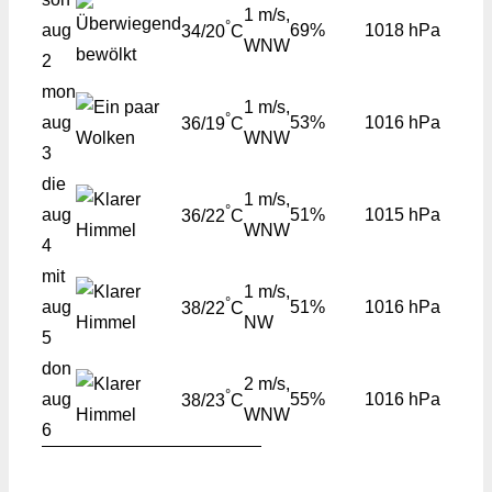
1 m/s,
°
aug
69%
1018 hPa
34/20
C
WNW
2
mon
1 m/s,
°
aug
53%
1016 hPa
36/19
C
WNW
3
die
1 m/s,
°
aug
51%
1015 hPa
36/22
C
WNW
4
mit
1 m/s,
°
aug
51%
1016 hPa
38/22
C
NW
5
don
2 m/s,
°
aug
55%
1016 hPa
38/23
C
WNW
6