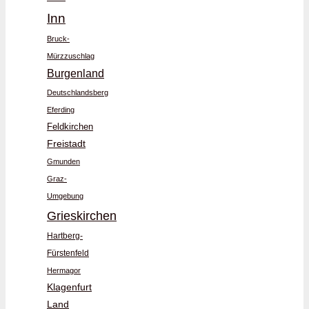
Inn
Bruck-
Mürzzuschlag
Burgenland
Deutschlandsberg
Eferding
Feldkirchen
Freistadt
Gmunden
Graz-
Umgebung
Grieskirchen
Hartberg-
Fürstenfeld
Hermagor
Klagenfurt
Land