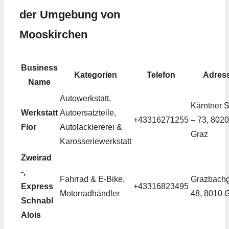
der Umgebung von
Mooskirchen
Business
Kategorien
Telefon
Adres
Name
Autowerkstatt,
Kärntner S
Werkstatt
Autoersatzteile,
+43316271255
– 73, 8020
Fior
Autolackiererei &
Graz
Karosseriewerkstatt
Zweirad
-,
Fahrrad & E-Bike,
Grazbach
Express
+43316823495
Motorradhändler
48, 8010 
Schnabl
Alois