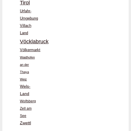
Tirol
Urfahr-
Umgebung
Villach
Land
Vöcklabruck
Völkermarkt
Waidhofen
an der
Thaya
Weiz
Wels-
Land
Wolfsberg
Zell am
See
Zwettl