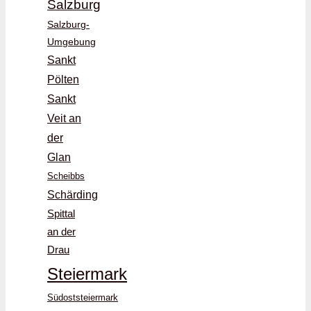
Salzburg
Salzburg-
Umgebung
Sankt
Pölten
Sankt
Veit an
der
Glan
Scheibbs
Schärding
Spittal
an der
Drau
Steiermark
Südoststeiermark