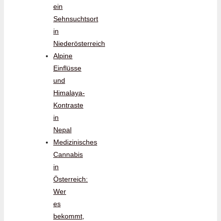
ein
Sehnsuchtsort
in
Niederösterreich
Alpine
Einflüsse
und
Himalaya-
Kontraste
in
Nepal
Medizinisches
Cannabis
in
Österreich:
Wer
es
bekommt,