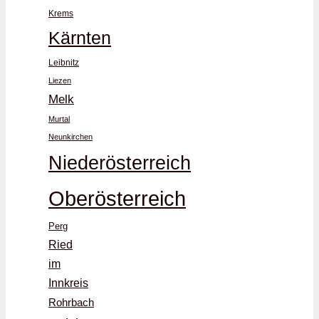
Krems
Kärnten
Leibnitz
Liezen
Melk
Murtal
Neunkirchen
Niederösterreich
Oberösterreich
Perg
Ried
im
Innkreis
Rohrbach