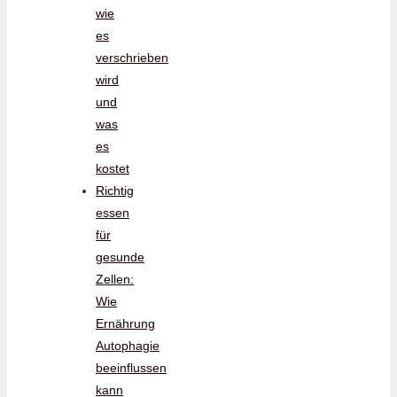
wie
es
verschrieben
wird
und
was
es
kostet
Richtig
essen
für
gesunde
Zellen:
Wie
Ernährung
Autophagie
beeinflussen
kann