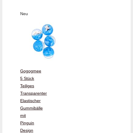
Neu
Gogogmee
5 Stück
Teiliges
Transparenter
Elastischer
Gummibälle
mit
Pinguin
Design