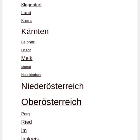
Klagenfurt
Land
Krems
Kärnten
Leibnitz
Liezen
Melk
Murtal
Neunkirchen
Niederösterreich
Oberösterreich
Perg
Ried
im
Innkreis