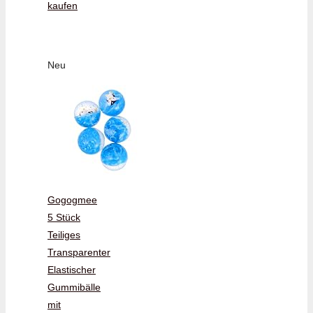
kaufen
Neu
Gogogmee
5 Stück
Teiliges
Transparenter
Elastischer
Gummibälle
mit