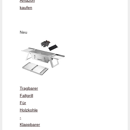
Amazon
kaufen
Neu
Tragbarer
Faltgrill
Für
Holzkohle
-
Klappbarer