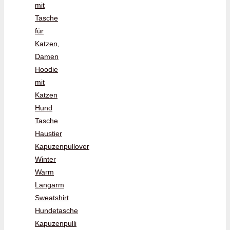
mit
Tasche
für
Katzen,
Damen
Hoodie
mit
Katzen
Hund
Tasche
Haustier
Kapuzenpullover
Winter
Warm
Langarm
Sweatshirt
Hundetasche
Kapuzenpulli