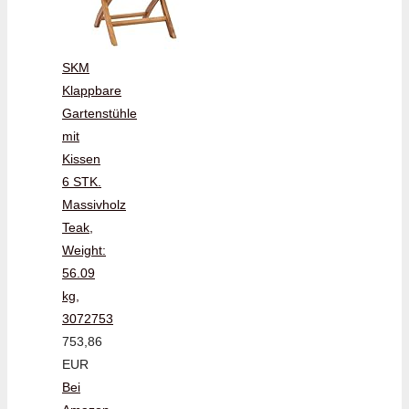
SKM
Klappbare
Gartenstühle
mit
Kissen
6 STK.
Massivholz
Teak,
Weight:
56.09
kg,
3072753
753,86
EUR
Bei