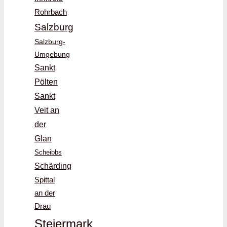
Rohrbach
Salzburg
Salzburg-
Umgebung
Sankt
Pölten
Sankt
Veit an
der
Glan
Scheibbs
Schärding
Spittal
an der
Drau
Steiermark