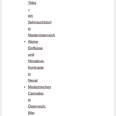
Ybbs
–
ein
Sehnsuchtsort
in
Niederösterreich
Alpine
Einflüsse
und
Himalaya-
Kontraste
in
Nepal
Medizinisches
Cannabis
in
Österreich:
Wer