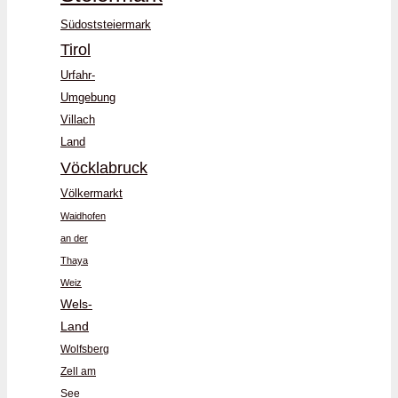
Südoststeiermark
Tirol
Urfahr-
Umgebung
Villach
Land
Vöcklabruck
Völkermarkt
Waidhofen
an der
Thaya
Weiz
Wels-
Land
Wolfsberg
Zell am
See