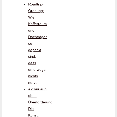
Roadtrip-
Ordnung:
Wie
Kofferraum
und
Dachträger
so
gepackt
sind,
dass
unterwegs
nichts
nervt
Aktivurlaub
ohne
Überforderung:
Die
Kunst,