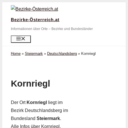
Zum
Inhalt
Bezirke-Österreich.at
springen
Informationen über Orte – Bezirke und Bundesländer
Menü
Home
»
Steiermark
»
Deutschlandsberg
»
Kornriegl
Kornriegl
Der Ort
Kornriegl
liegt im
Bezirk Deutschlandsberg im
Bundesland
Steiermark
.
Alle Infos über Kornriegl,