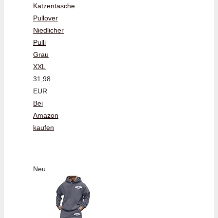
Katzentasche
Pullover
Niedlicher
Pulli
Grau
XXL
31,98
EUR
Bei
Amazon
kaufen
Neu