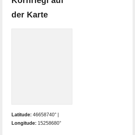
Kornriegl auf
der Karte
Latitude:
46658740° |
Longitude:
15258680°