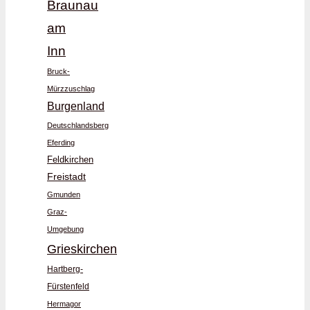
Braunau
am
Inn
Bruck-
Mürzzuschlag
Burgenland
Deutschlandsberg
Eferding
Feldkirchen
Freistadt
Gmunden
Graz-
Umgebung
Grieskirchen
Hartberg-
Fürstenfeld
Hermagor