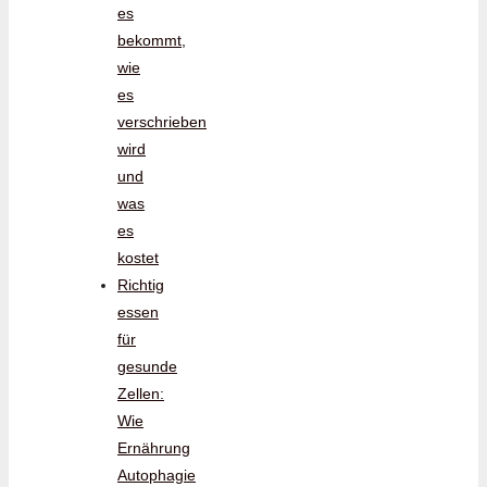
es
bekommt,
wie
es
verschrieben
wird
und
was
es
kostet
Richtig
essen
für
gesunde
Zellen:
Wie
Ernährung
Autophagie