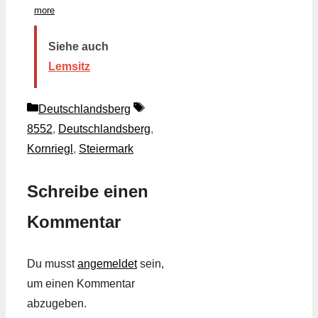
more
Siehe auch
Lemsitz
Kategorien
Schlagwörter
Deutschlandsberg
8552
,
Deutschlandsberg
,
Kornriegl
,
Steiermark
Schreibe einen
Kommentar
Du musst
angemeldet
sein,
um einen Kommentar
abzugeben.