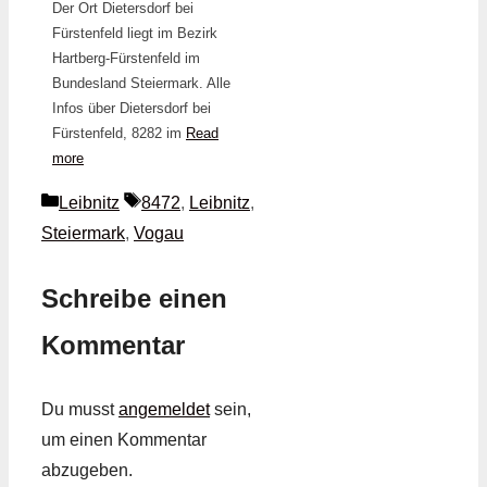
Der Ort Dietersdorf bei
Fürstenfeld liegt im Bezirk
Hartberg-Fürstenfeld im
Bundesland Steiermark. Alle
Infos über Dietersdorf bei
Fürstenfeld, 8282 im
Read
more
Kategorien
Schlagwörter
Leibnitz
8472
,
Leibnitz
,
Steiermark
,
Vogau
Schreibe einen
Kommentar
Du musst
angemeldet
sein,
um einen Kommentar
abzugeben.