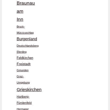
Braunau
am
Inn
Bruck-
Mürzzuschlag
Burgenland
Deutschlandsberg
Eferding
Feldkirchen
Freistadt
Gmunden
Graz-
Umgebung
Grieskirchen
Hartberg-
Fürstenfeld
Hermagor