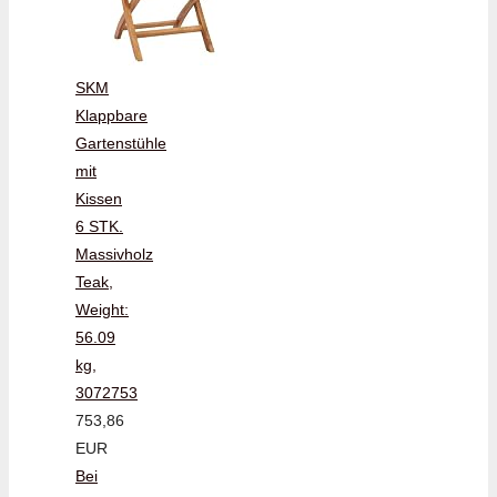
SKM
Klappbare
Gartenstühle
mit
Kissen
6 STK.
Massivholz
Teak,
Weight:
56.09
kg,
3072753
753,86
EUR
Bei