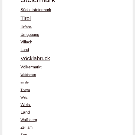
Südoststeiermark
Tirol
Urfahr-
Umgebung
Villach
Land
Vöcklabruck
Völkermarkt
Waidhofen
an der
Thaya
Weiz
Wels-
Land
Wolfsberg
Zell am