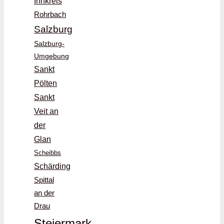
Innkreis
Rohrbach
Salzburg
Salzburg-
Umgebung
Sankt
Pölten
Sankt
Veit an
der
Glan
Scheibbs
Schärding
Spittal
an der
Drau
Steiermark