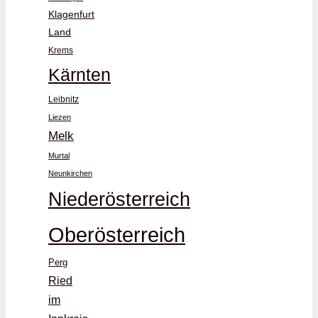
Klagenfurt
Land
Krems
Kärnten
Leibnitz
Liezen
Melk
Murtal
Neunkirchen
Niederösterreich
Oberösterreich
Perg
Ried
im