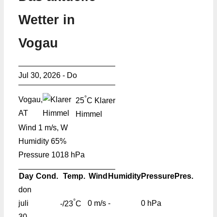
Wetter in
Vogau
Jul 30, 2026 - Do
°
Vogau,
25
C
Klarer
AT
Himmel
Wind
1 m/s, W
Humidity
65%
Pressure
1018 hPa
Day
Cond.
Temp.
Wind
Humidity
Pressure
Pres.
don
°
juli
0 m/s
-
0 hPa
-/23
C
30