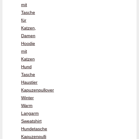
mit
Tasche
für
Katzen,
Damen
Hoodie
mit
Katzen
Hund
Tasche
Haustier
Kapuzenpullover
Winter
Warm
Langarm
Sweatshirt
Hundetasche
Kapuzenpulli