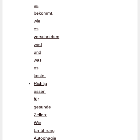
es
bekommt,
wie
es
verschrieben
wird
und
was
es
kostet
Richtig
essen
für
gesunde
Zellen:
Wie
Ernährung
Autophagie