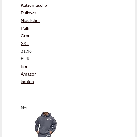
Katzentasche
Pullover
Niedlicher
Pulli
Grau
XXL
31,98
EUR
Bei
Amazon
kaufen
Neu