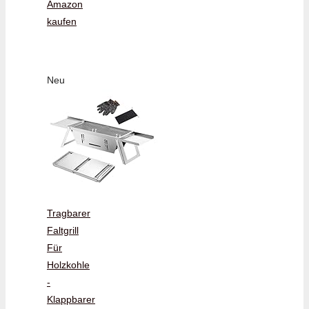
Amazon
kaufen
Neu
Tragbarer
Faltgrill
Für
Holzkohle
-
Klappbarer