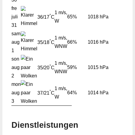
fre
1 m/s,
°
juli
65%
1018 hPa
36/17
C
W
31
sam
1 m/s,
°
aug
66%
1016 hPa
35/18
C
WNW
1
son
1 m/s,
°
aug
59%
1015 hPa
35/20
C
WNW
2
mon
1 m/s,
°
aug
64%
1014 hPa
37/21
C
W
3
Dienstleistungen