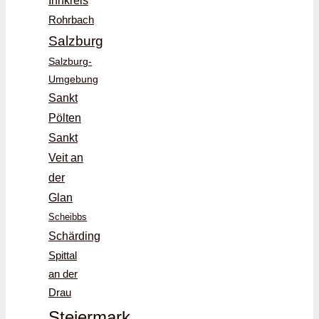
Innkreis
Rohrbach
Salzburg
Salzburg-
Umgebung
Sankt
Pölten
Sankt
Veit an
der
Glan
Scheibbs
Schärding
Spittal
an der
Drau
Steiermark