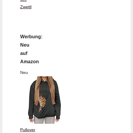
Zwettl
Werbung:
Neu
auf
Amazon
Neu
Pullover