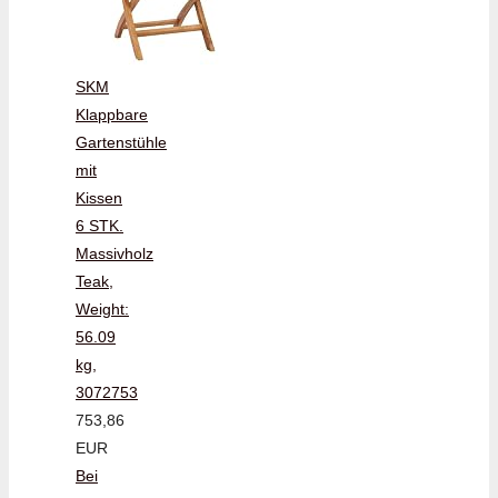
SKM
Klappbare
Gartenstühle
mit
Kissen
6 STK.
Massivholz
Teak,
Weight:
56.09
kg,
3072753
753,86
EUR
Bei