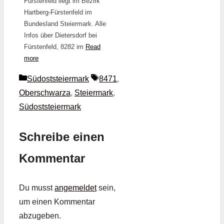
Fürstenfeld liegt im Bezirk
Hartberg-Fürstenfeld im
Bundesland Steiermark. Alle
Infos über Dietersdorf bei
Fürstenfeld, 8282 im
Read
more
Kategorien
Schlagwörter
Südoststeiermark
8471
,
Oberschwarza
,
Steiermark
,
Südoststeiermark
Schreibe einen
Kommentar
Du musst
angemeldet
sein,
um einen Kommentar
abzugeben.