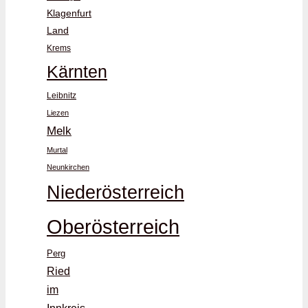
Klagenfurt
Land
Krems
Kärnten
Leibnitz
Liezen
Melk
Murtal
Neunkirchen
Niederösterreich
Oberösterreich
Perg
Ried
im