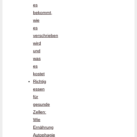
es
bekommt,
wie
es
verschrieben
wird
und
was
es
kostet
Richtig
essen
für
gesunde
Zellen:
Wie
Ernährung
Autophagie