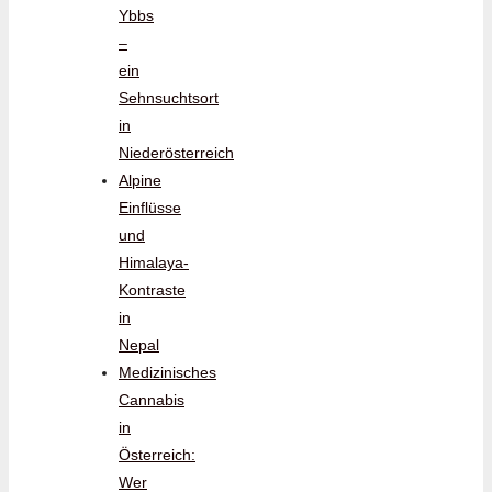
Ybbs
–
ein
Sehnsuchtsort
in
Niederösterreich
Alpine
Einflüsse
und
Himalaya-
Kontraste
in
Nepal
Medizinisches
Cannabis
in
Österreich:
Wer