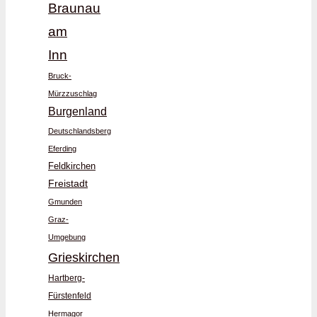
Braunau
am
Inn
Bruck-
Mürzzuschlag
Burgenland
Deutschlandsberg
Eferding
Feldkirchen
Freistadt
Gmunden
Graz-
Umgebung
Grieskirchen
Hartberg-
Fürstenfeld
Hermagor