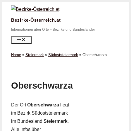
Zum
Inhalt
Bezirke-Österreich.at
springen
Informationen über Orte – Bezirke und Bundesländer
Menü
Home
»
Steiermark
»
Südoststeiermark
»
Oberschwarza
Oberschwarza
Der Ort
Oberschwarza
liegt
im Bezirk Südoststeiermark
im Bundesland
Steiermark
.
Alle Infos über