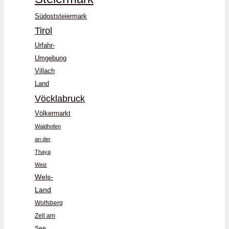
Südoststeiermark
Tirol
Urfahr-
Umgebung
Villach
Land
Vöcklabruck
Völkermarkt
Waidhofen
an der
Thaya
Weiz
Wels-
Land
Wolfsberg
Zell am
See