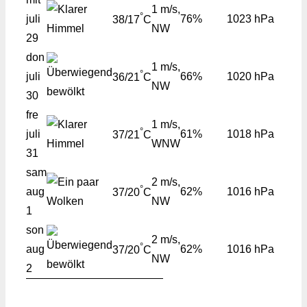
1 m/s,
°
juli
76%
1023 hPa
38/17
C
NW
29
don
1 m/s,
°
juli
66%
1020 hPa
36/21
C
NW
30
fre
1 m/s,
°
juli
61%
1018 hPa
37/21
C
WNW
31
sam
2 m/s,
°
aug
62%
1016 hPa
37/20
C
NW
1
son
2 m/s,
°
aug
62%
1016 hPa
37/20
C
NW
2