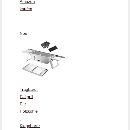
Amazon
kaufen
Neu
Tragbarer
Faltgrill
Für
Holzkohle
-
Klappbarer