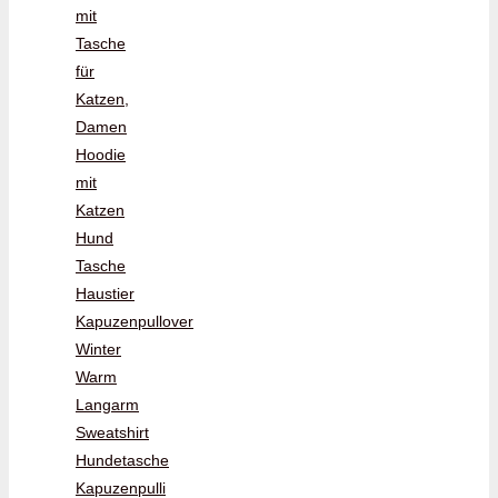
mit
Tasche
für
Katzen,
Damen
Hoodie
mit
Katzen
Hund
Tasche
Haustier
Kapuzenpullover
Winter
Warm
Langarm
Sweatshirt
Hundetasche
Kapuzenpulli