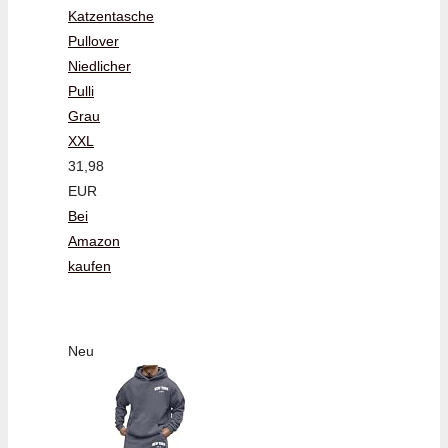
Katzentasche
Pullover
Niedlicher
Pulli
Grau
XXL
31,98
EUR
Bei
Amazon
kaufen
Neu