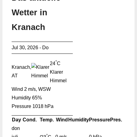
Wetter in
Kranach
Jul 30, 2026 - Do
°
24
C
Kranach,
Klarer
AT
Himmel
Wind
2 m/s, WSW
Humidity
65%
Pressure
1018 hPa
Day
Cond.
Temp.
Wind
Humidity
Pressure
Pres.
don
°
juli
0 m/s
-
0 hPa