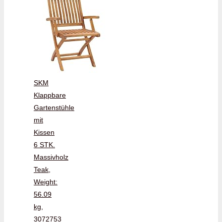
SKM
Klappbare
Gartenstühle
mit
Kissen
6 STK.
Massivholz
Teak,
Weight:
56.09
kg,
3072753