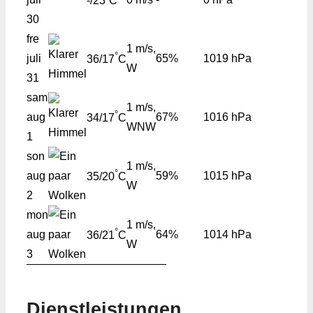
-/23
C
30
fre
1 m/s,
°
juli
65%
1019 hPa
36/17
C
W
31
sam
1 m/s,
°
aug
67%
1016 hPa
34/17
C
WNW
1
son
1 m/s,
°
aug
59%
1015 hPa
35/20
C
W
2
mon
1 m/s,
°
aug
64%
1014 hPa
36/21
C
W
3
Dienstleistungen