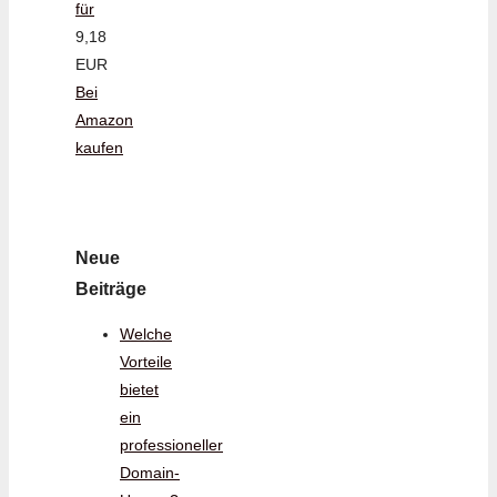
für
9,18
EUR
Bei
Amazon
kaufen
Neue
Beiträge
Welche
Vorteile
bietet
ein
professioneller
Domain-