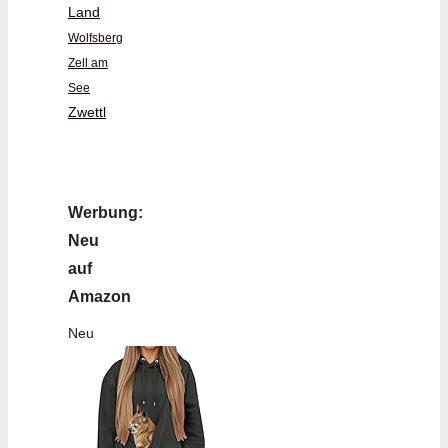
Land
Wolfsberg
Zell am
See
Zwettl
Werbung:
Neu
auf
Amazon
Neu