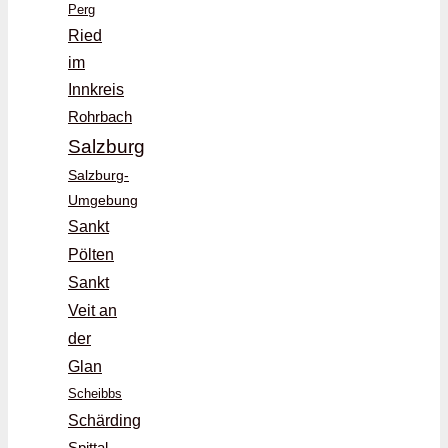
Perg
Ried
im
Innkreis
Rohrbach
Salzburg
Salzburg-
Umgebung
Sankt
Pölten
Sankt
Veit an
der
Glan
Scheibbs
Schärding