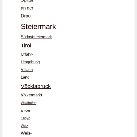
Spittal
an der
Drau
Steiermark
Südoststeiermark
Tirol
Urfahr-
Umgebung
Villach
Land
Vöcklabruck
Völkermarkt
Waidhofen
an der
Thaya
Weiz
Wels-