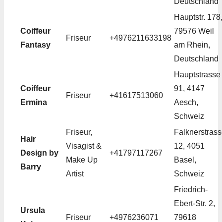
Deutschland
Hauptstr. 178
Coiffeur
79576 Weil
Friseur
+4976211633198
Fantasy
am Rhein,
Deutschland
Hauptstrasse
Coiffeur
91, 4147
Friseur
+41617513060
Ermina
Aesch,
Schweiz
Friseur,
Falknerstras
Hair
Visagist &
12, 4051
Design by
+41797117267
Make Up
Basel,
Barry
Artist
Schweiz
Friedrich-
Ebert-Str. 2,
Ursula
Friseur
+4976236071
79618