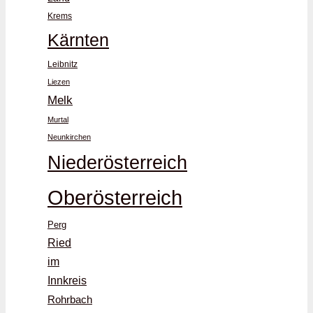
Krems
Kärnten
Leibnitz
Liezen
Melk
Murtal
Neunkirchen
Niederösterreich
Oberösterreich
Perg
Ried
im
Innkreis
Rohrbach