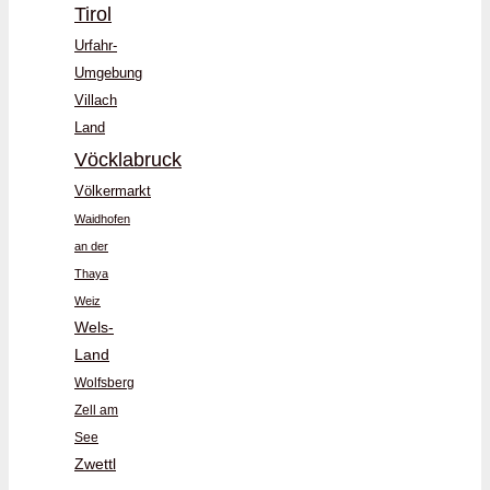
Tirol
Urfahr-
Umgebung
Villach
Land
Vöcklabruck
Völkermarkt
Waidhofen
an der
Thaya
Weiz
Wels-
Land
Wolfsberg
Zell am
See
Zwettl