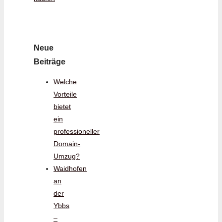
Neue
Beiträge
Welche
Vorteile
bietet
ein
professioneller
Domain-
Umzug?
Waidhofen
an
der
Ybbs
–