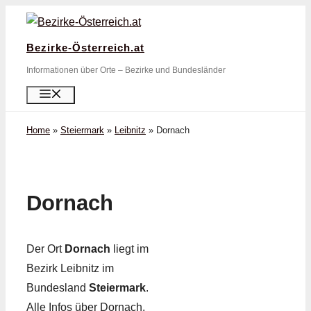
Zum
Inhalt
Bezirke-Österreich.at
springen
Informationen über Orte – Bezirke und Bundesländer
Menü
Home
»
Steiermark
»
Leibnitz
»
Dornach
Dornach
Der Ort
Dornach
liegt im
Bezirk Leibnitz im
Bundesland
Steiermark
.
Alle Infos über Dornach,