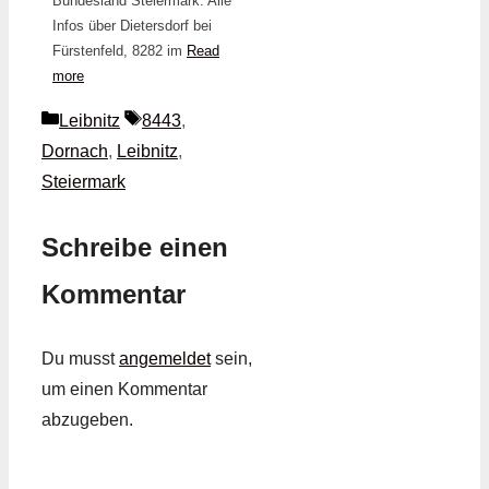
Bundesland Steiermark. Alle
Infos über Dietersdorf bei
Fürstenfeld, 8282 im
Read
more
Kategorien
Schlagwörter
Leibnitz
8443
,
Dornach
,
Leibnitz
,
Steiermark
Schreibe einen
Kommentar
Du musst
angemeldet
sein,
um einen Kommentar
abzugeben.