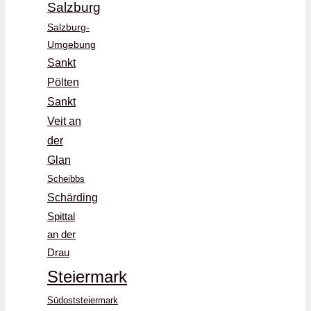
Salzburg
Salzburg-
Umgebung
Sankt
Pölten
Sankt
Veit an
der
Glan
Scheibbs
Schärding
Spittal
an der
Drau
Steiermark
Südoststeiermark