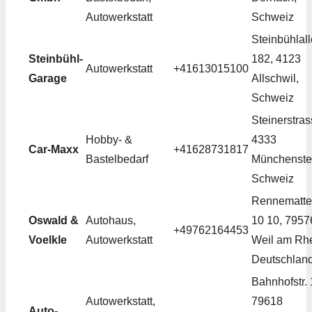
Autowerkstatt
Schweiz
Steinbühlal
Steinbühl-
182, 4123
Autowerkstatt
+41613015100
Garage
Allschwil,
Schweiz
Steinerstras
Hobby- &
4333
Car-Maxx
+41628731817
Bastelbedarf
Münchenste
Schweiz
Rennematt
Oswald &
Autohaus,
10 10, 7957
+49762164453
Voelkle
Autowerkstatt
Weil am Rhe
Deutschlan
Bahnhofstr. 
Autowerkstatt,
79618
Auto-