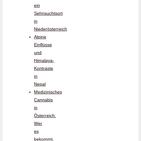
ein
Sehnsuchtsort
in
Niederösterreich
Alpine
Einflüsse
und
Himalaya-
Kontraste
in
Nepal
Medizinisches
Cannabis
in
Österreich:
Wer
es
bekommt,