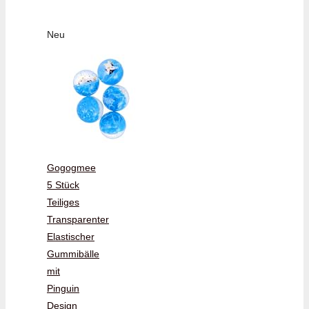
Neu
Gogogmee
5 Stück
Teiliges
Transparenter
Elastischer
Gummibälle
mit
Pinguin
Design