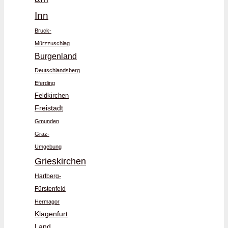
Inn
Bruck-
Mürzzuschlag
Burgenland
Deutschlandsberg
Eferding
Feldkirchen
Freistadt
Gmunden
Graz-
Umgebung
Grieskirchen
Hartberg-
Fürstenfeld
Hermagor
Klagenfurt
Land