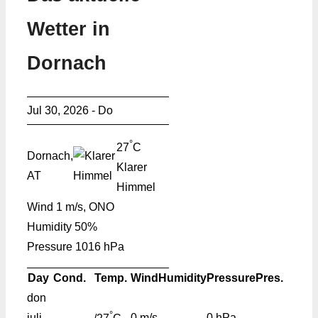
Wetter in
Dornach
Jul 30, 2026 - Do
°
27
C
Dornach,
Klarer
AT
Himmel
Wind
1 m/s, ONO
Humidity
50%
Pressure
1016 hPa
Day
Cond.
Temp.
Wind
Humidity
Pressure
Pres.
don
°
juli
0 m/s
-
0 hPa