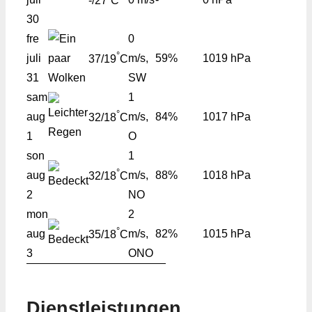
-/27
C
30
fre
0
°
juli
m/s,
59%
1019 hPa
37/19
C
31
SW
sam
1
°
aug
m/s,
84%
1017 hPa
32/18
C
1
O
son
1
°
aug
m/s,
88%
1018 hPa
32/18
C
2
NO
mon
2
°
aug
m/s,
82%
1015 hPa
35/18
C
3
ONO
Dienstleistungen