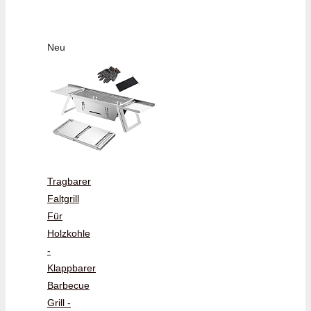
Neu
Tragbarer
Faltgrill
Für
Holzkohle
-
Klappbarer
Barbecue
Grill -