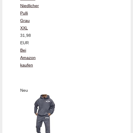
Niedlicher
Pulli
Grau
XXL
31,98
EUR
Bei
Amazon
kaufen
Neu