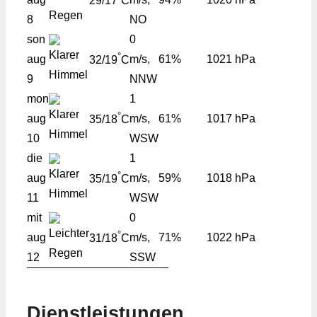
29/17
C
8
NO
son
0
°
aug
m/s,
61%
1021 hPa
32/19
C
9
NNW
mon
1
°
aug
m/s,
61%
1017 hPa
35/18
C
10
WSW
die
1
°
aug
m/s,
59%
1018 hPa
35/19
C
11
WSW
mit
0
°
aug
m/s,
71%
1022 hPa
31/18
C
12
SSW
Dienstleistungen