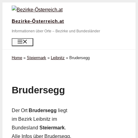
Zum
Inhalt
Bezirke-Österreich.at
springen
Informationen über Orte – Bezirke und Bundesländer
Menü
Home
»
Steiermark
»
Leibnitz
»
Brudersegg
Brudersegg
Der Ort
Brudersegg
liegt
im Bezirk Leibnitz im
Bundesland
Steiermark
.
Alle Infos über Brudersegg,