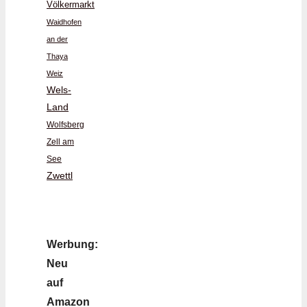
Völkermarkt
Waidhofen
an der
Thaya
Weiz
Wels-
Land
Wolfsberg
Zell am
See
Zwettl
Werbung:
Neu
auf
Amazon