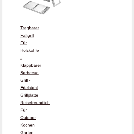
Tragbarer
Faltgrill
Für
Holzkohle
-
Klappbarer
Barbecue
Grill -
Edelstahl
Grillplatte
Reisefreundlich
Für
Outdoor
Kochen
Garten