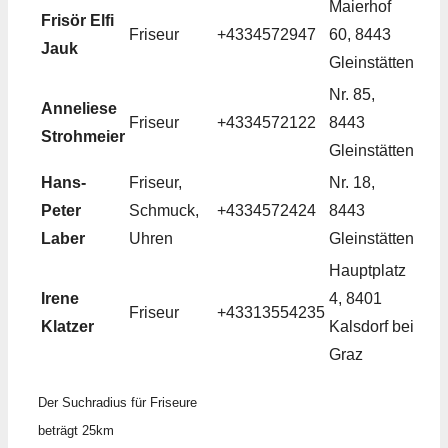
Maierhof
Frisör Elfi
Friseur
+4334572947
60, 8443
Jauk
Gleinstätten
Nr. 85,
Anneliese
Friseur
+4334572122
8443
Strohmeier
Gleinstätten
Hans-
Friseur,
Nr. 18,
Peter
Schmuck,
+4334572424
8443
Laber
Uhren
Gleinstätten
Hauptplatz
Irene
4, 8401
Friseur
+43313554235
Klatzer
Kalsdorf bei
Graz
Der Suchradius für Friseure
beträgt 25km