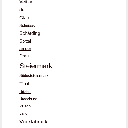
Veit an
der
Glan
Scheibbs
Schärding
Spittal
an der
Drau
Steiermark
Südoststeiermark
Tirol
Urfahr-
Umgebung
Villach
Land
Vöcklabruck