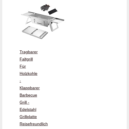
Tragbarer
Faltgrill
Für
Holzkohle
-
Klappbarer
Barbecue
Grill -
Edelstahl
Grillplatte
Reisefreundlich