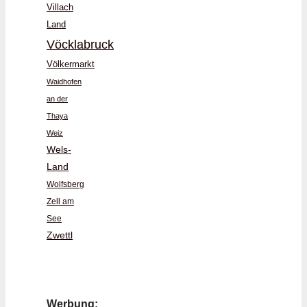
Villach
Land
Vöcklabruck
Völkermarkt
Waidhofen
an der
Thaya
Weiz
Wels-
Land
Wolfsberg
Zell am
See
Zwettl
Werbung: