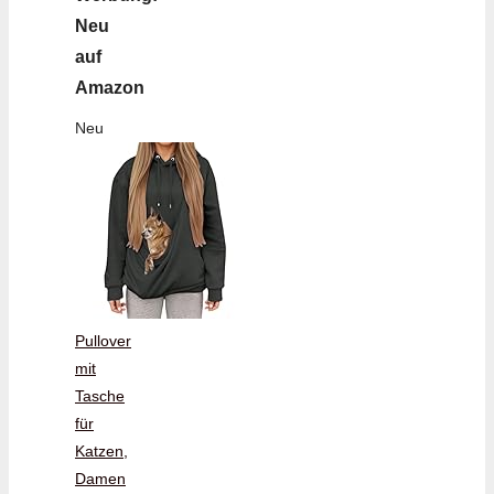
Neu
auf
Amazon
Neu
Pullover
mit
Tasche
für
Katzen,
Damen