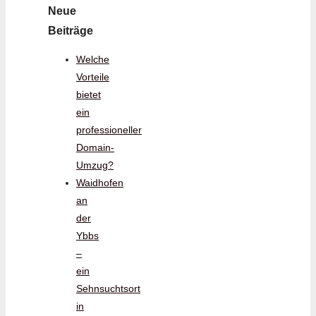
Neue
Beiträge
Welche
Vorteile
bietet
ein
professioneller
Domain-
Umzug?
Waidhofen
an
der
Ybbs
–
ein
Sehnsuchtsort
in