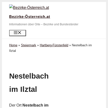
Zum
Inhalt
Bezirke-Österreich.at
springen
Informationen über Orte – Bezirke und Bundesländer
Menü
Home
»
Steiermark
»
Hartberg-Fürstenfeld
»
Nestelbach im
Ilztal
Nestelbach
im Ilztal
Der Ort
Nestelbach im