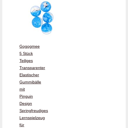
Gogogmee
5 Stück
Teiliges
Transparenter
Elastischer
Gummibälle
mit
Pinguin
Design
Springfreudiges
Lernspielzeug
für