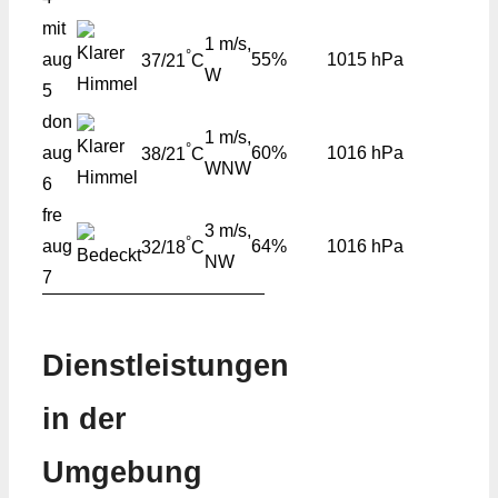
mit
1 m/s,
°
aug
55%
1015 hPa
37/21
C
W
5
don
1 m/s,
°
aug
60%
1016 hPa
38/21
C
WNW
6
fre
3 m/s,
°
aug
64%
1016 hPa
32/18
C
NW
7
Dienstleistungen
in der
Umgebung