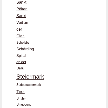
Sankt
Pölten
Sankt
Veit an
der
Glan
Scheibbs
Schärding
Spittal
an der
Drau
Steiermark
Südoststeiermark
Tirol
Urfahr-
Umgebung