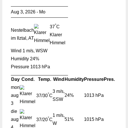
Aug 3, 2026 - Mo
°
37
C
Nestelbach
Klarer
im Ilztal, AT
Himmel
Wind
1 m/s, WSW
Humidity
24%
Pressure
1013 hPa
Day
Cond.
Temp.
Wind
Humidity
Pressure
Pres.
mon
3 m/s,
°
aug
24%
1013 hPa
37/30
C
SSW
3
die
1 m/s,
°
aug
51%
1015 hPa
37/20
C
W
4