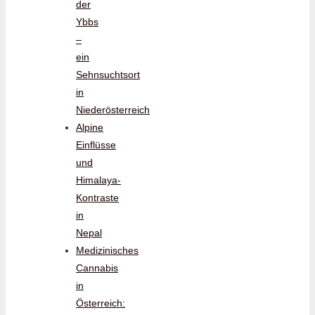
der
Ybbs
–
ein
Sehnsuchtsort
in
Niederösterreich
Alpine
Einflüsse
und
Himalaya-
Kontraste
in
Nepal
Medizinisches
Cannabis
in
Österreich: