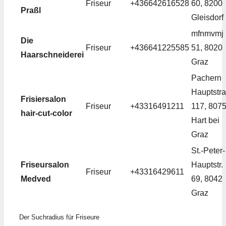
Friseur
+436642616528
60, 8200
Praßl
Gleisdorf
mfnmvmj
Die
Friseur
+436641225585
51, 8020
Haarschneiderei
Graz
Pachern
Hauptstr
Frisiersalon
Friseur
+43316491211
117, 807
hair-cut-color
Hart bei
Graz
St.-Peter-
Friseursalon
Hauptstr.
Friseur
+43316429611
Medved
69, 8042
Graz
Der Suchradius für Friseure