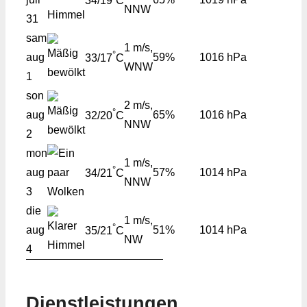
34/19
C
NNW
31
sam
1 m/s,
°
aug
59%
1016 hPa
33/17
C
WNW
1
son
2 m/s,
°
aug
65%
1016 hPa
32/20
C
NNW
2
mon
1 m/s,
°
aug
57%
1014 hPa
34/21
C
NNW
3
die
1 m/s,
°
aug
51%
1014 hPa
35/21
C
NW
4
Dienstleistungen