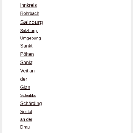
Innkreis
Rohrbach
Salzburg
Salzburg-
Umgebung
Sankt
Pölten
Sankt
Veit an
der
Glan
Scheibbs
Schärding
Spittal
an der
Drau