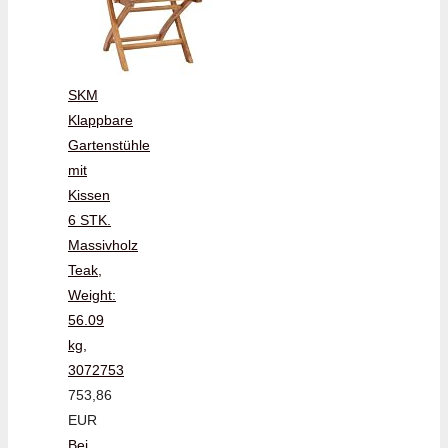
SKM
Klappbare
Gartenstühle
mit
Kissen
6 STK.
Massivholz
Teak,
Weight:
56.09
kg,
3072753
753,86
EUR
Bei