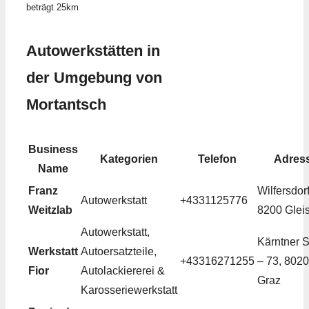
beträgt 25km
Autowerkstätten in
der Umgebung von
Mortantsch
Business
Kategorien
Telefon
Adres
Name
Franz
Wilfersdorf
Autowerkstatt
+4331125776
Weitzlab
8200 Gleis
Autowerkstatt,
Kärntner S
Werkstatt
Autoersatzteile,
+43316271255
– 73, 8020
Fior
Autolackiererei &
Graz
Karosseriewerkstatt