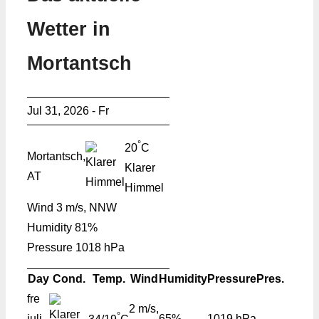
Wetter in
Mortantsch
Jul 31, 2026 - Fr
°
20
C
Mortantsch,
Klarer
AT
Himmel
Wind
3 m/s, NNW
Humidity
81%
Pressure
1018 hPa
Day
Cond.
Temp.
Wind
Humidity
Pressure
Pres.
fre
2 m/s,
°
juli
65%
1019 hPa