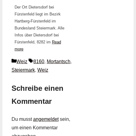
Der Ort Dietersdorf bei
Fürstenfeld liegt im Bezirk
Hartberg-Fürstenfeld im
Bundesland Steiermark. Alle
Infos über Dietersdorf bei
Fürstenfeld, 8282 im
Read
more
Kategorien
Schlagwörter
Weiz
8160
,
Mortantsch
,
Steiermark
,
Weiz
Schreibe einen
Kommentar
Du musst
angemeldet
sein,
um einen Kommentar