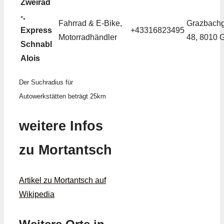
Zweirad
-,
Fahrrad & E-Bike,
Grazbach
Express
+43316823495
Motorradhändler
48, 8010 
Schnabl
Alois
Der Suchradius für
Autowerkstätten beträgt 25km
weitere Infos
zu Mortantsch
Artikel zu Mortantsch auf
Wikipedia