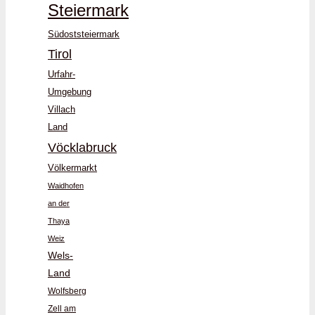
Steiermark
Südoststeiermark
Tirol
Urfahr-
Umgebung
Villach
Land
Vöcklabruck
Völkermarkt
Waidhofen
an der
Thaya
Weiz
Wels-
Land
Wolfsberg
Zell am