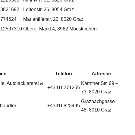
43821692
Leitenstr. 26, 8054 Graz
6774524
Mariahilferstr. 22, 8020 Graz
912597310
Oberer Markt 4, 8562 Mooskirchen
ien
Telefon
Adresse
le, Autolackiererei &
Kärntner Str. 69 –
+43316271255
73, 8020 Graz
Grazbachgasse
dhändler
+43316823495
48, 8010 Graz