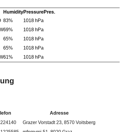
Humidity
Pressure
Pres.
O
83%
1018 hPa
NW
69%
1018 hPa
65%
1018 hPa
65%
1018 hPa
NW
61%
1018 hPa
bung
lefon
Adresse
4224140
Grazer Vorstadt 23, 8570 Voitsberg
41225585
mfnmvmj 51, 8020 Graz