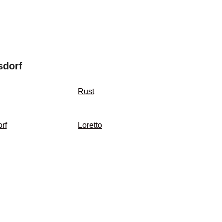
sdorf
Rust
rf
Loretto