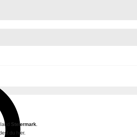
sland
Steiermark
.
dest du hier.