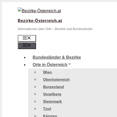
Zum
Inhalt
springen
Bezirke-Österreich.at
Informationen über Orte – Bezirke und Bundesländer
Menü
Menü
Bundesländer & Bezirke
Orte in Österreich
Wien
Oberösterreich
Burgenland
Vorarlberg
Steiermark
Tirol
Kärnten