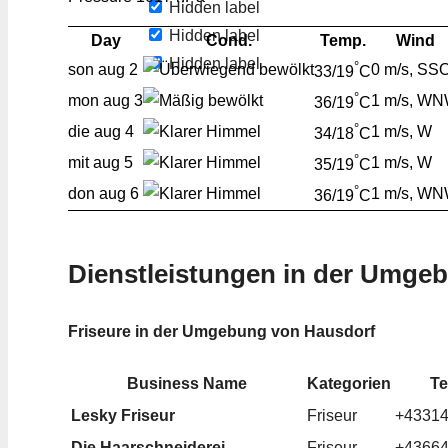
Hidden label
Hidden label
Day
Cond.
Temp.
Wind
Hidden label
°
son
aug 2
0 m/s, SS
33/19
C
°
mon
aug 3
1 m/s, W
36/19
C
°
die
aug 4
1 m/s, W
34/18
C
°
mit
aug 5
1 m/s, W
35/19
C
°
don
aug 6
1 m/s, W
36/19
C
Dienstleistungen in der Umge
Friseure in der Umgebung von Hausdorf
Business Name
Kategorien
Te
Lesky Friseur
Friseur
+4331
Die Haarschneiderei
Friseur
+4366