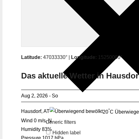
Latitude:
47033330° |
Longitude:
15250000°
Das aktuelle Wetter in Hausdor
Aug 2, 2026 - So
°
Hausdorf, AT
20
C
Überwiege
Wind
0 m/s, N
Generic filters
Humidity
83%
Hidden label
Pressure
1017 hPa