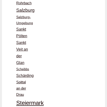
Rohrbach
Salzburg
Salzburg-
Umgebung
Sankt
Pölten
Sankt
Veit an
der
Glan
Scheibbs
Schärding
Spittal
an der
Drau
Steiermark