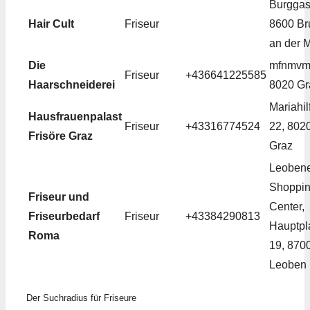
Burggas
Hair Cult
Friseur
8600 Br
an der 
Die
mfnmvmj
Friseur
+436641225585
Haarschneiderei
8020 Gr
Mariahilf
Hausfrauenpalast
Friseur
+43316774524
22, 802
Frisöre Graz
Graz
Leoben
Shoppi
Friseur und
Center,
Friseurbedarf
Friseur
+43384290813
Hauptpl
Roma
19, 870
Leoben
Der Suchradius für Friseure