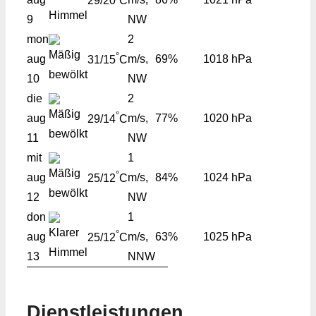
29/20
C
9
NW
mon
2
°
aug
m/s,
69%
1018 hPa
31/15
C
10
NW
die
2
°
aug
m/s,
77%
1020 hPa
29/14
C
11
NW
mit
1
°
aug
m/s,
84%
1024 hPa
25/12
C
12
NW
don
1
°
aug
m/s,
63%
1025 hPa
25/12
C
13
NNW
Dienstleistungen