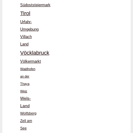
Südoststeiermark
Tirol
Urfahr-
Umgebung
Villach
Land
Vöcklabruck
Völkermarkt
Waidhofen
an der
Thaya
Weiz
Wels-
Land
Wolfsberg
Zell am
See