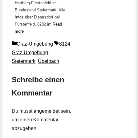
Hartberg-Fürstenfeld im
Bundesland Steiermark. Alle
Infos über Dietersdorf bei
Fürstenfeld, 8282 im
Read
more
Kategorien
Schlagwörter
Graz-Umgebung
8124
,
Graz-Umgebung
,
Steiermark
,
Übelbach
Schreibe einen
Kommentar
Du musst
angemeldet
sein,
um einen Kommentar
abzugeben.