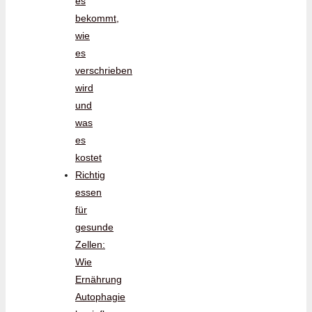
es
bekommt,
wie
es
verschrieben
wird
und
was
es
kostet
Richtig
essen
für
gesunde
Zellen:
Wie
Ernährung
Autophagie