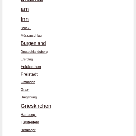
am
Inn
Bruck-
Mürzzuschlag
Burgenland
Deutschlandsberg
Eferding
Feldkirchen
Freistadt
Gmunden
Graz-
Umgebung
Grieskirchen
Hartberg-
Fürstenfeld
Hermagor