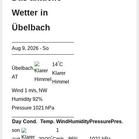
Wetter in
Übelbach
Aug 9, 2026 - So
°
14
C
Übelbach,
Klarer
AT
Himmel
Wind
1 m/s, NW
Humidity
92%
Pressure
1021 hPa
Day
Cond.
Temp.
Wind
Humidity
Pressure
Pres.
son
1
°
aug
m/s,
86%
1021 hPa