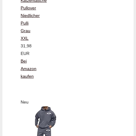
Katzentasche
Pullover
Niedlicher
Pulli
Grau
XXL
31,98
EUR
Bei
Amazon
kaufen
Neu