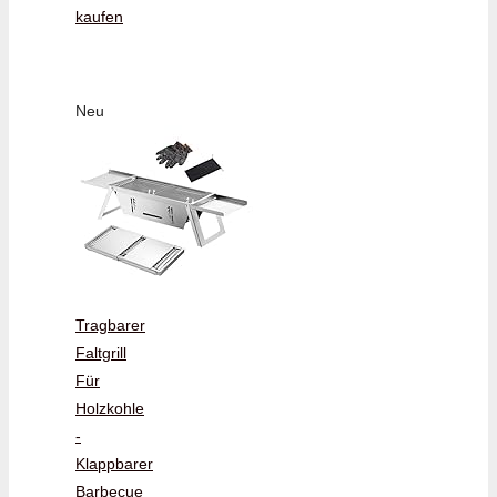
kaufen
Neu
Tragbarer
Faltgrill
Für
Holzkohle
-
Klappbarer
Barbecue