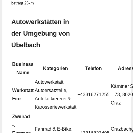
beträgt 25km
Autowerkstätten in
der Umgebung von
Übelbach
Business
Kategorien
Telefon
Adres
Name
Autowerkstatt,
Kärntner S
Werkstatt
Autoersatzteile,
+43316271255
– 73, 8020
Fior
Autolackiererei &
Graz
Karosseriewerkstatt
Zweirad
-,
Fahrrad & E-Bike,
Grazbach