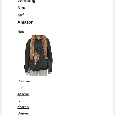
Werbung:
Neu
auf
Amazon
Neu
Pullover
mit
Tasche
für
Katzen,
Damen