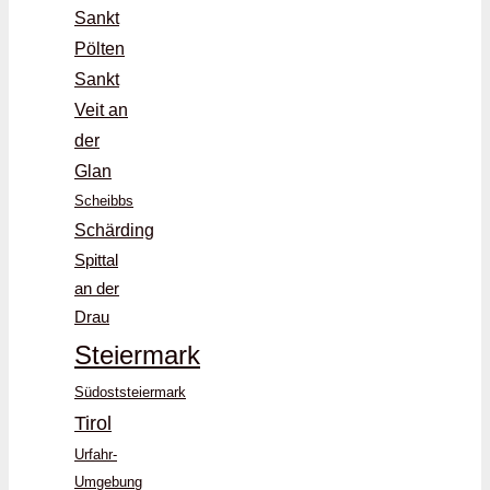
Sankt
Pölten
Sankt
Veit an
der
Glan
Scheibbs
Schärding
Spittal
an der
Drau
Steiermark
Südoststeiermark
Tirol
Urfahr-
Umgebung