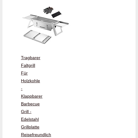
Tragbarer
Faltgrill
Für
Holzkohle
-
Klappbarer
Barbecue
Grill -
Edelstahl
Grillplatte
Reisefreundlich