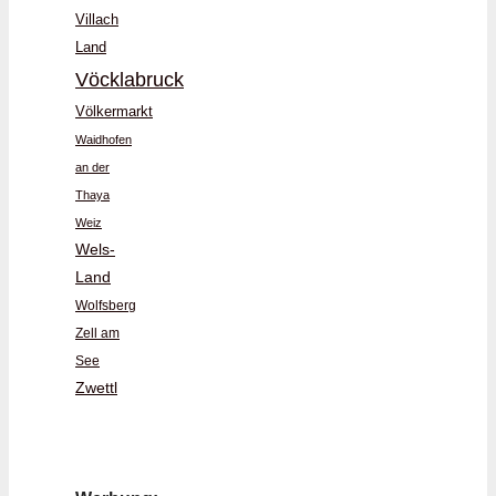
Villach
Land
Vöcklabruck
Völkermarkt
Waidhofen
an der
Thaya
Weiz
Wels-
Land
Wolfsberg
Zell am
See
Zwettl