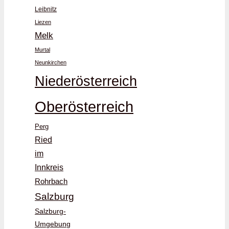
Leibnitz
Liezen
Melk
Murtal
Neunkirchen
Niederösterreich
Oberösterreich
Perg
Ried
im
Innkreis
Rohrbach
Salzburg
Salzburg-
Umgebung