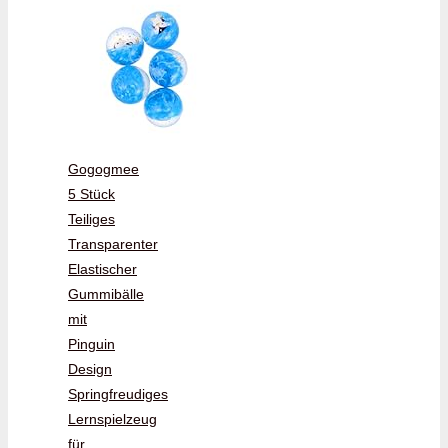
Gogogmee
5 Stück
Teiliges
Transparenter
Elastischer
Gummibälle
mit
Pinguin
Design
Springfreudiges
Lernspielzeug
für