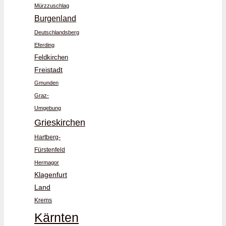
Mürzzuschlag
Burgenland
Deutschlandsberg
Eferding
Feldkirchen
Freistadt
Gmunden
Graz-
Umgebung
Grieskirchen
Hartberg-
Fürstenfeld
Hermagor
Klagenfurt
Land
Krems
Kärnten