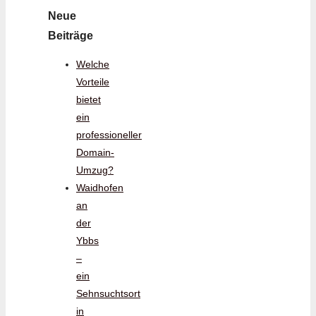
Neue
Beiträge
Welche
Vorteile
bietet
ein
professioneller
Domain-
Umzug?
Waidhofen
an
der
Ybbs
–
ein
Sehnsuchtsort
in