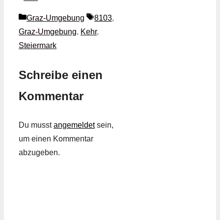
Kategorien
Schlagwörter
Graz-Umgebung
8103
,
Graz-Umgebung
,
Kehr
,
Steiermark
Schreibe einen
Kommentar
Du musst
angemeldet
sein,
um einen Kommentar
abzugeben.