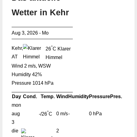
Wetter in Kehr
Aug 3, 2026 - Mo
°
Kehr,
26
C
Klarer
AT
Himmel
Wind
2 m/s, WSW
Humidity
42%
Pressure
1014 hPa
Day
Cond.
Temp.
Wind
Humidity
Pressure
Pres.
mon
°
aug
0 m/s
-
0 hPa
-/26
C
3
die
2