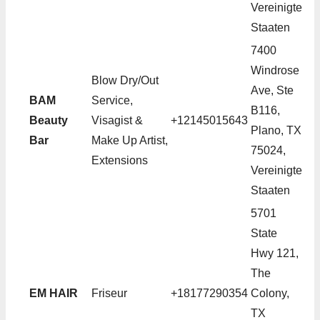
Vereinigte
Staaten
7400
Windrose
Blow Dry/Out
Ave, Ste
BAM
Service,
B116,
Beauty
Visagist &
+12145015643
Plano, TX
Bar
Make Up Artist,
75024,
Extensions
Vereinigte
Staaten
5701
State
Hwy 121,
The
EM HAIR
Friseur
+18177290354
Colony,
TX