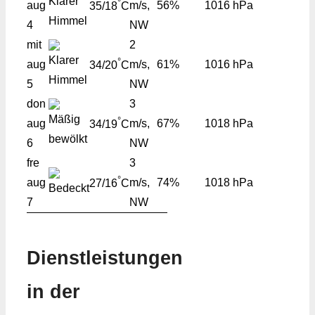
°
aug
m/s,
56%
1016 hPa
35/18
C
4
NW
mit
2
°
aug
m/s,
61%
1016 hPa
34/20
C
5
NW
don
3
°
aug
m/s,
67%
1018 hPa
34/19
C
6
NW
fre
3
°
aug
m/s,
74%
1018 hPa
27/16
C
7
NW
Dienstleistungen
in der