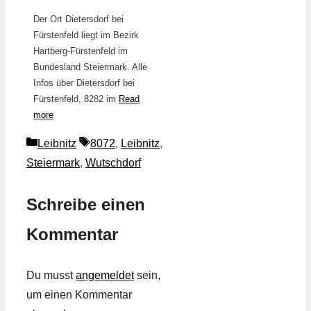
Der Ort Dietersdorf bei
Fürstenfeld liegt im Bezirk
Hartberg-Fürstenfeld im
Bundesland Steiermark. Alle
Infos über Dietersdorf bei
Fürstenfeld, 8282 im
Read
more
Kategorien
Schlagwörter
Leibnitz
8072
,
Leibnitz
,
Steiermark
,
Wutschdorf
Schreibe einen
Kommentar
Du musst
angemeldet
sein,
um einen Kommentar