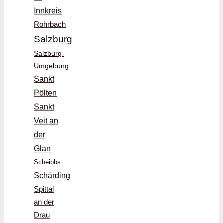
Innkreis
Rohrbach
Salzburg
Salzburg-
Umgebung
Sankt
Pölten
Sankt
Veit an
der
Glan
Scheibbs
Schärding
Spittal
an der
Drau