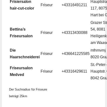
Frisiersalon
Hauptstr
Friseur
+43316491211
hair-cut-color
117, 807
Hart bei 
Grazer Str
Bettina’s
54, 8081
Friseur
+43313430088
Friseursalon
Heiligenk
am Waas
Die
mfnmvmj 
Friseur
+436641225585
Haarschneiderei
8020 Gra
St.-Peter-
Friseursalon
Friseur
+43316429611
Hauptstr. 
Medved
8042 Gra
Der Suchradius für Friseure
beträgt 25km