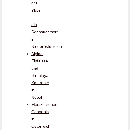
der
Ybbs
–
ein
Sehnsuchtsort
in
Niederösterreich
Alpine
Einflüsse
und
Himalaya-
Kontraste
in
Nepal
Medizinisches
Cannabis
in
Österreich: