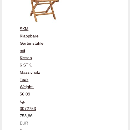
SKM
Klappbare
Gartenstühle
mit
Kissen
6 STK.
Massivholz
Teak,
Weight:
56.09
kg,
3072753
753,86
EUR