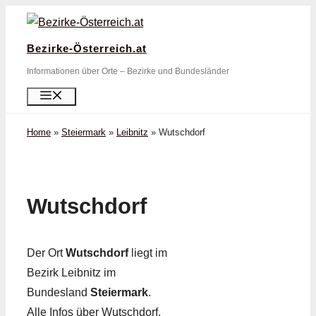
Zum
Inhalt
Bezirke-Österreich.at
springen
Informationen über Orte – Bezirke und Bundesländer
Menü
Home
»
Steiermark
»
Leibnitz
»
Wutschdorf
Wutschdorf
Der Ort
Wutschdorf
liegt im
Bezirk Leibnitz im
Bundesland
Steiermark
.
Alle Infos über Wutschdorf,