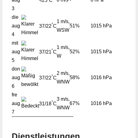
-/25
C
3
die
1 m/s,
°
aug
51%
1015 hPa
37/22
C
WSW
4
mit
1 m/s,
°
aug
52%
1015 hPa
37/21
C
W
5
don
2 m/s,
°
aug
58%
1016 hPa
37/22
C
WNW
6
fre
3 m/s,
°
aug
67%
1016 hPa
31/18
C
WNW
7
Dienstleistungen