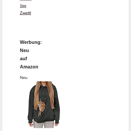
See
Zwettl
Werbung:
Neu
auf
Amazon
Neu