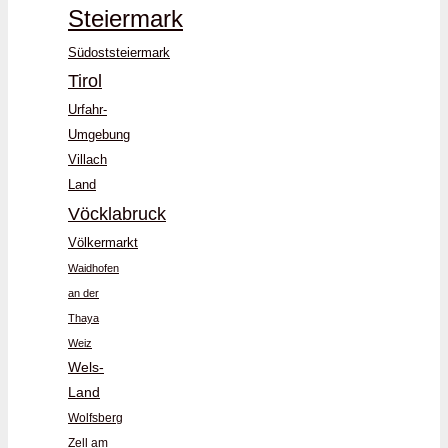
Steiermark
Südoststeiermark
Tirol
Urfahr-
Umgebung
Villach
Land
Vöcklabruck
Völkermarkt
Waidhofen
an der
Thaya
Weiz
Wels-
Land
Wolfsberg
Zell am