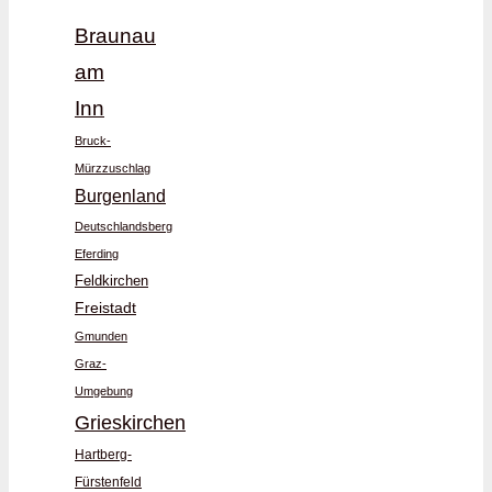
Braunau
am
Inn
Bruck-
Mürzzuschlag
Burgenland
Deutschlandsberg
Eferding
Feldkirchen
Freistadt
Gmunden
Graz-
Umgebung
Grieskirchen
Hartberg-
Fürstenfeld