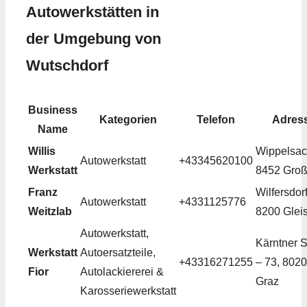
Autowerkstätten in
der Umgebung von
Wutschdorf
Business
Kategorien
Telefon
Adres
Name
Willis
Wippelsac
Autowerkstatt
+43345620100
Werkstatt
8452 Groß
Franz
Wilfersdorf
Autowerkstatt
+4331125776
Weitzlab
8200 Gleis
Autowerkstatt,
Kärntner S
Werkstatt
Autoersatzteile,
+43316271255
– 73, 8020
Fior
Autolackiererei &
Graz
Karosseriewerkstatt