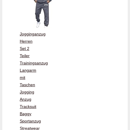
Jogginganzug
Herren
Set 2
Teiler
Trainingsanzug
Langarm
mit
Taschen
Jogging
Anzug
Tracksuit
Baggy
Sportanzug
Streatwear