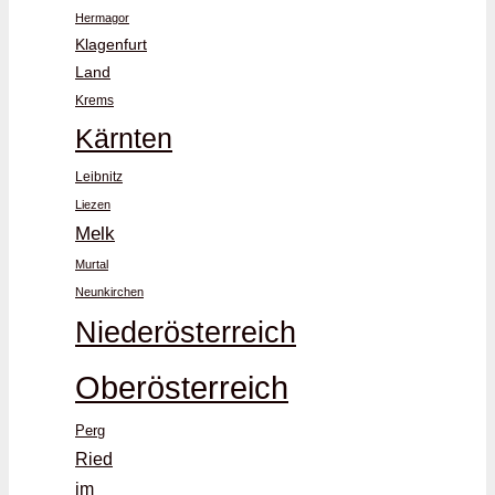
Hermagor
Klagenfurt
Land
Krems
Kärnten
Leibnitz
Liezen
Melk
Murtal
Neunkirchen
Niederösterreich
Oberösterreich
Perg
Ried
im