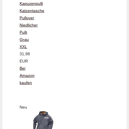
Kapuzenpulli
Katzentasche
Pullover
Niedlicher
Pulli
Grau
XXL
31,98
EUR
Bei
Amazon
kaufen
Neu