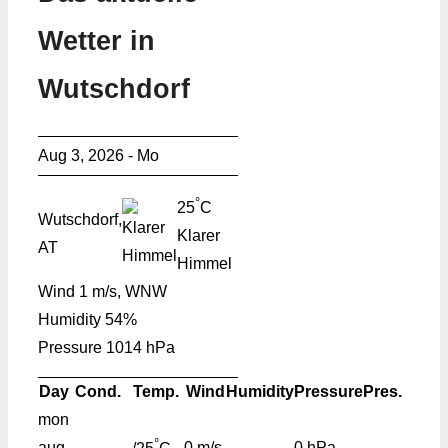
Wetter in
Wutschdorf
Aug 3, 2026 - Mo
°
25
C
Wutschdorf,
Klarer
AT
Himmel
Wind
1 m/s, WNW
Humidity
54%
Pressure
1014 hPa
Day
Cond.
Temp.
Wind
Humidity
Pressure
Pres.
mon
°
aug
0 m/s
-
0 hPa