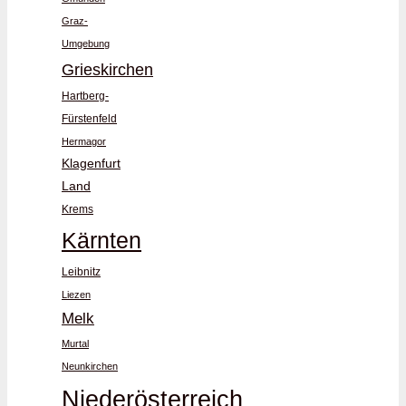
Graz-
Umgebung
Grieskirchen
Hartberg-
Fürstenfeld
Hermagor
Klagenfurt
Land
Krems
Kärnten
Leibnitz
Liezen
Melk
Murtal
Neunkirchen
Niederösterreich