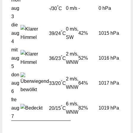
°
aug
0 m/s
-
0 hPa
-/30
C
3
die
0 m/s,
°
aug
42%
1015 hPa
39/24
C
SW
4
mit
2 m/s,
°
aug
52%
1016 hPa
36/23
C
WNW
5
don
2 m/s,
°
aug
64%
1017 hPa
33/20
C
WNW
6
fre
6 m/s,
°
aug
82%
1019 hPa
20/15
C
WNW
7