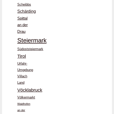
Scheibbs
Schärding
Spittal
an der
Drau
Steiermark
Südoststeiermark
Tirol
Urfahr-
Umgebung
Villach
Land
Vöcklabruck
Völkermarkt
Waidhofen
an der