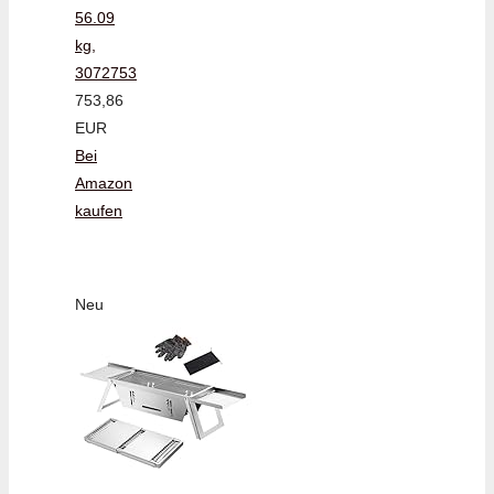
56.09
kg,
3072753
753,86
EUR
Bei
Amazon
kaufen
Neu