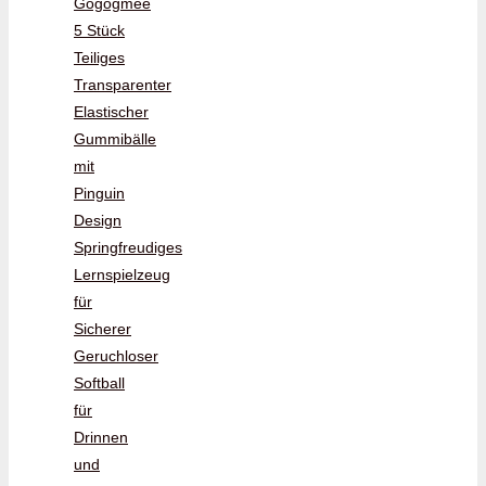
Gogogmee
5 Stück
Teiliges
Transparenter
Elastischer
Gummibälle
mit
Pinguin
Design
Springfreudiges
Lernspielzeug
für
Sicherer
Geruchloser
Softball
für
Drinnen
und