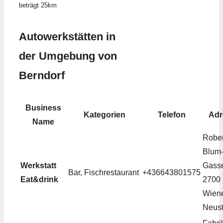
beträgt 25km
Autowerkstätten in
der Umgebung von
Berndorf
Business
Kategorien
Telefon
Adr
Name
Rober
Blum
Werkstatt
Gasse
Bar, Fischrestaurant
+436643801575
Eat&drink
2700
Wien
Neust