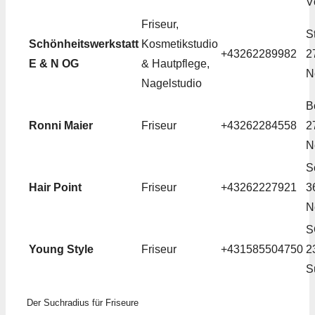
V
Friseur,
S
Schönheitswerkstatt
Kosmetikstudio
+43262289982
2
E & N OG
& Hautpflege,
N
Nagelstudio
B
Ronni Maier
Friseur
+43262284558
2
N
S
Hair Point
Friseur
+43262227921
3
N
S
Young Style
Friseur
+431585504750
2
S
Der Suchradius für Friseure