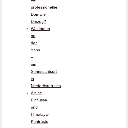
ein
professioneller
Domain-
Umzug?
Waidhofen
an
der
Ybbs
–
ein
Sehnsuchtsort
in
Niederösterreich
Alpine
Einflüsse
und
Himalaya-
Kontraste