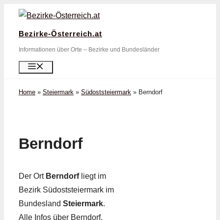
Zum
Inhalt
Bezirke-Österreich.at
springen
Informationen über Orte – Bezirke und Bundesländer
Menü
Home
»
Steiermark
»
Südoststeiermark
»
Berndorf
Berndorf
Der Ort
Berndorf
liegt im
Bezirk Südoststeiermark im
Bundesland
Steiermark
.
Alle Infos über Berndorf,