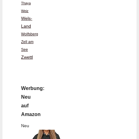
Thaya
Weiz
Wels-
Land
Wolfsberg
Zell am
See
Zwettl
Werbung:
Neu
auf
Amazon
Neu