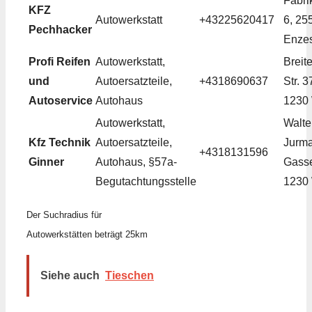
Fabrik
KFZ
Autowerkstatt
+43225620417
6, 25
Pechhacker
Enzes
Profi Reifen
Autowerkstatt,
Breite
und
Autoersatzteile,
+4318690637
Str. 3
Autoservice
Autohaus
1230
Autowerkstatt,
Walte
Kfz Technik
Autoersatzteile,
Jurm
+4318131596
Ginner
Autohaus, §57a-
Gasse
Begutachtungsstelle
1230
Der Suchradius für
Autowerkstätten beträgt 25km
Siehe auch
Tieschen