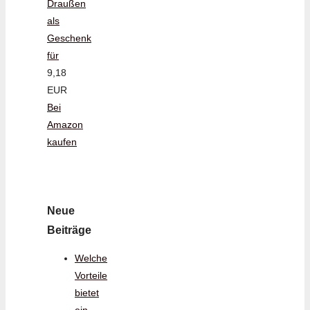
Draußen
als
Geschenk
für
9,18
EUR
Bei
Amazon
kaufen
Neue
Beiträge
Welche
Vorteile
bietet