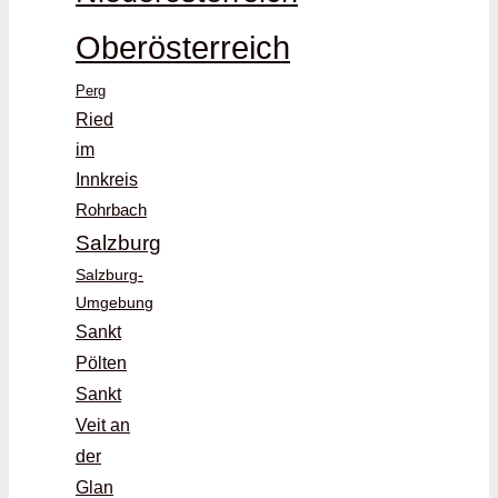
Oberösterreich
Perg
Ried
im
Innkreis
Rohrbach
Salzburg
Salzburg-
Umgebung
Sankt
Pölten
Sankt
Veit an
der
Glan