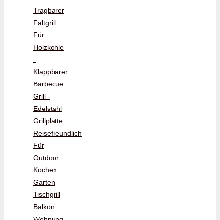
Tragbarer
Faltgrill
Für
Holzkohle
-
Klappbarer
Barbecue
Grill -
Edelstahl
Grillplatte
Reisefreundlich
Für
Outdoor
Kochen
Garten
Tischgrill
Balkon
Wohnung