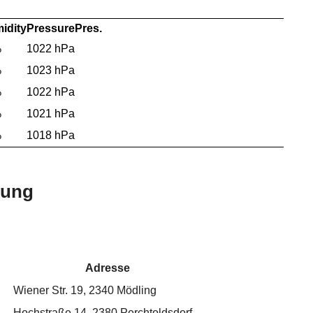
idity
Pressure
Pres.
%
1022 hPa
%
1023 hPa
%
1022 hPa
%
1021 hPa
%
1018 hPa
bung
Adresse
Wiener Str. 19, 2340 Mödling
Hochstraße 14, 2380 Perchtoldsdorf