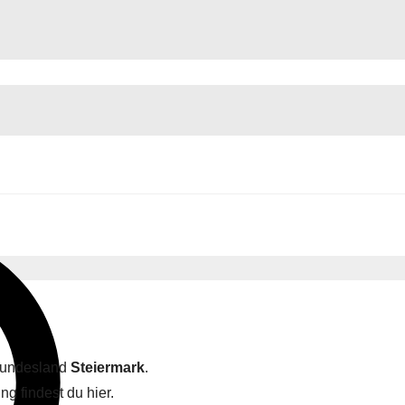
Bundesland
Steiermark
.
g findest du hier.