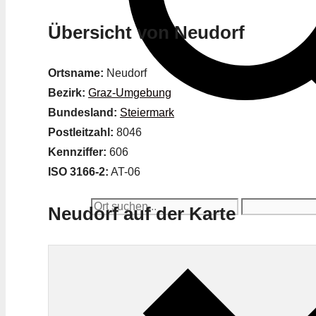
Übersicht von Neudorf
Ortsname:
Neudorf
Bezirk:
Graz-Umgebung
Bundesland:
Steiermark
Postleitzahl:
8046
Kennziffer:
606
ISO 3166-2:
AT-06
Neudorf auf der Karte