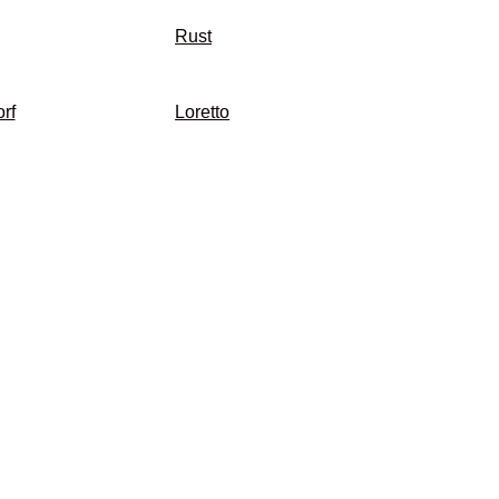
Rust
rf
Loretto