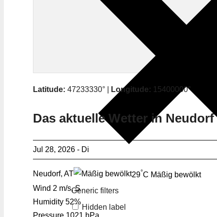
Latitude:
47233330° |
Longitude:
15400000°
Das aktuelle Wetter in Neudorf
Jul 28, 2026 - Di
°
Neudorf, AT
29
C
Mäßig bewölkt
Wind
2 m/s, S
Generic filters
Humidity
52%
Hidden label
Pressure
1021 hPa