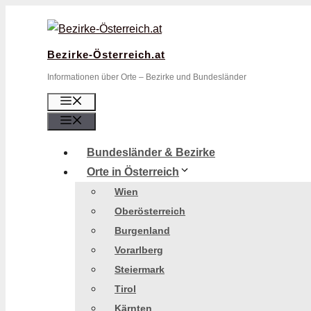
Zum
Inhalt
springen
Bezirke-Österreich.at
Informationen über Orte – Bezirke und Bundesländer
Menü
Menü
Bundesländer & Bezirke
Orte in Österreich
Wien
Oberösterreich
Burgenland
Vorarlberg
Steiermark
Tirol
Kärnten