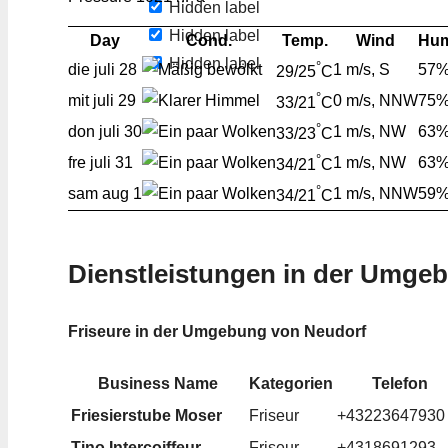
Hidden label
Hidden label
Day
Cond.
Temp.
Wind
Hum
Hidden label
°
die
juli 28
1 m/s, S
57
29/25
C
°
mit
juli 29
0 m/s, NNW
75
33/21
C
°
don
juli 30
1 m/s, NW
63
33/23
C
°
fre
juli 31
1 m/s, NW
63
34/21
C
°
sam
aug 1
1 m/s, NNW
59
34/21
C
Dienstleistungen in der Umge
Friseure in der Umgebung von Neudorf
Business Name
Kategorien
Telefon
Friesierstube Moser
Friseur
+43223647930
Tino Intercoiffeur
Friseur
+4318691293