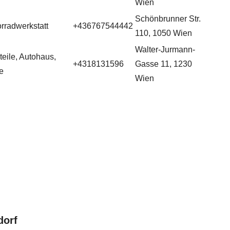
Wien
Schönbrunner Str.
orradwerkstatt
+436767544442
110, 1050 Wien
Walter-Jurmann-
teile, Autohaus,
+4318131596
Gasse 11, 1230
e
Wien
dorf