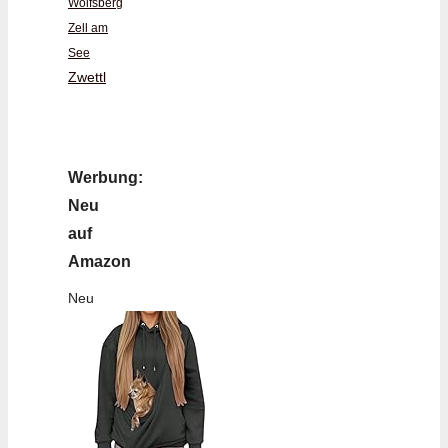
Wolfsberg
Zell am
See
Zwettl
Werbung:
Neu
auf
Amazon
Neu