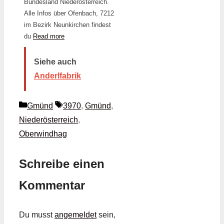
Bundesland Niederösterreich.
Alle Infos über Ofenbach, 7212
im Bezirk Neunkirchen findest
du
Read more
Siehe auch
Anderlfabrik
Kategorien
Schlagwörter
Gmünd
3970
,
Gmünd
,
Niederösterreich
,
Oberwindhag
Schreibe einen
Kommentar
Du musst
angemeldet
sein,