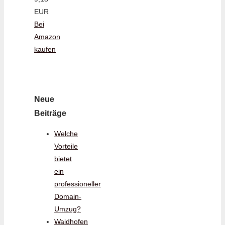
EUR
Bei
Amazon
kaufen
Neue
Beiträge
Welche
Vorteile
bietet
ein
professioneller
Domain-
Umzug?
Waidhofen