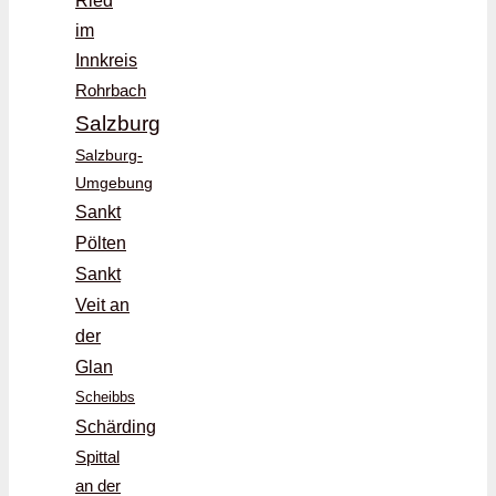
Ried
im
Innkreis
Rohrbach
Salzburg
Salzburg-
Umgebung
Sankt
Pölten
Sankt
Veit an
der
Glan
Scheibbs
Schärding
Spittal
an der