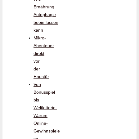
Ernährung
Autophagie
beeinflussen
kann
Mikro-
Abenteuer
direkt
vor
der
Haustür
Von
Bonusspiel
bis
Weltlotterie:
Warum
Online-
Gewinnspiele
so