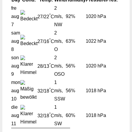
fre
2
°
aug
m/s,
92%
1020 hPa
27/22
C
7
NW
sam
2
°
aug
m/s,
63%
1022 hPa
27/16
C
8
O
son
2
°
aug
m/s,
56%
1020 hPa
28/13
C
9
OSO
mon
1
°
aug
m/s,
56%
1018 hPa
32/18
C
10
SSW
die
1
°
aug
m/s,
60%
1018 hPa
32/18
C
11
SW