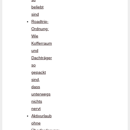
beliebt
sind
Roadtrip-
Ordnung:
Wie
Kofferraum
und
Dachträger
so
gepackt
sind,
dass
unterwegs
nichts
nervt
Aktivurlaub
ohne