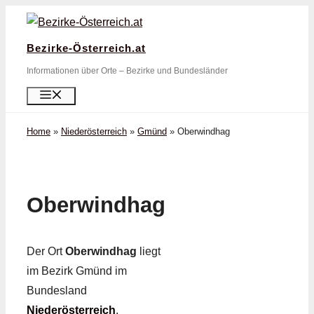
Zum
Inhalt
Bezirke-Österreich.at
springen
Informationen über Orte – Bezirke und Bundesländer
Menü
Home
»
Niederösterreich
»
Gmünd
»
Oberwindhag
Oberwindhag
Der Ort
Oberwindhag
liegt
im Bezirk Gmünd im
Bundesland
Niederösterreich
.