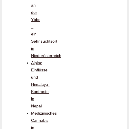
an
der
Ybbs
–
ein
Sehnsuchtsort
in
Niederösterreich
Alpine
Einflüsse
und
Himalaya-
Kontraste
in
Nepal
Medizinisches
Cannabis
in