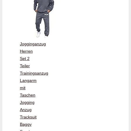
Jogginganzug
Herren
Set 2
Teiler
Trainingsanzug
Langarm
mit
Taschen
Jogging
Anzug
Tracksuit
Baggy