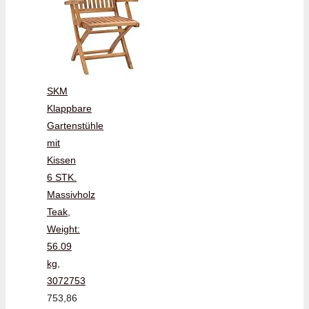
SKM
Klappbare
Gartenstühle
mit
Kissen
6 STK.
Massivholz
Teak,
Weight:
56.09
kg,
3072753
753,86