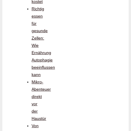
kostet
Richtig
essen
für
gesunde
Zellen:
Wie
Ernährung
Autophagie
beeinflussen
kann
Mikro-
Abenteuer
direkt
vor
der
Haustür
Von