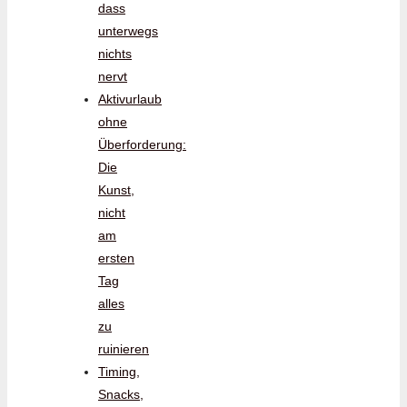
dass
unterwegs
nichts
nervt
Aktivurlaub
ohne
Überforderung:
Die
Kunst,
nicht
am
ersten
Tag
alles
zu
ruinieren
Timing,
Snacks,