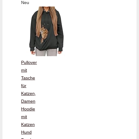
Neu
Pullover
mit
Tasche
für
Katzen,
Damen
Hoodie
mit
Katzen
Hund