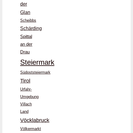
der
Glan
Scheibbs
Schärding
Spittal
an der
Drau
Steiermark
Südoststeiermark
Tirol
Urfahr-
Umgebung
Villach
Land
Vöcklabruck
Völkermarkt