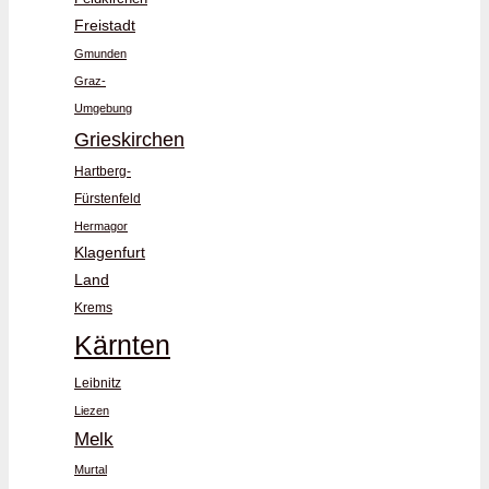
Freistadt
Gmunden
Graz-
Umgebung
Grieskirchen
Hartberg-
Fürstenfeld
Hermagor
Klagenfurt
Land
Krems
Kärnten
Leibnitz
Liezen
Melk
Murtal