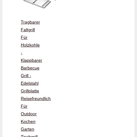
Tragbarer
Faltgrill
Für
Holzkohle
-
Klappbarer
Barbecue
Grill -
Edelstahl
Grillplatte
Reisefreundlich
Für
Outdoor
Kochen
Garten
Tischgrill