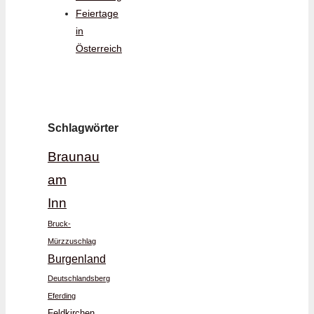
Feiertage
in
Österreich
Schlagwörter
Braunau
am
Inn
Bruck-
Mürzzuschlag
Burgenland
Deutschlandsberg
Eferding
Feldkirchen