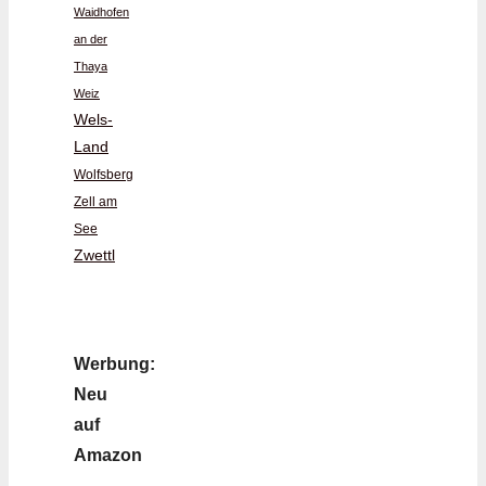
Waidhofen
an der
Thaya
Weiz
Wels-
Land
Wolfsberg
Zell am
See
Zwettl
Werbung:
Neu
auf
Amazon