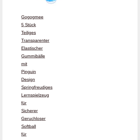
Gogogmee
5 Stück
Teiliges
Transparenter
Elastischer
Gummibälle
mit
Pinguin
Design
Springfreudiges
Lernspielzeug
für
Sicherer
Geruchloser
Softball
für