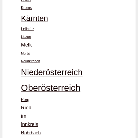
Krems
Kärnten
Leibnitz
Liezen
Melk
Murtal
Neunkirchen
Niederösterreich
Oberösterreich
Perg
Ried
im
Innkreis
Rohrbach