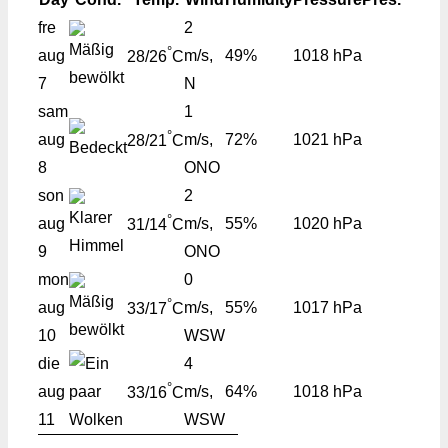
fre
2
°
aug
m/s,
49%
1018 hPa
28/26
C
7
N
sam
1
°
aug
m/s,
72%
1021 hPa
28/21
C
8
ONO
son
2
°
aug
m/s,
55%
1020 hPa
31/14
C
9
ONO
mon
0
°
aug
m/s,
55%
1017 hPa
33/17
C
10
WSW
die
4
°
aug
m/s,
64%
1018 hPa
33/16
C
11
WSW