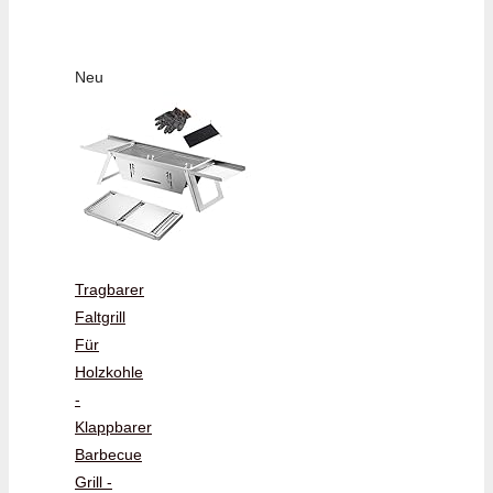
Neu
Tragbarer
Faltgrill
Für
Holzkohle
-
Klappbarer
Barbecue
Grill -