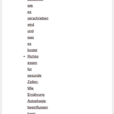
wie
es
verschrieben
wird
und
was
es
kostet
Richtig
essen
für
gesunde
Zellen:
Wie
Ernährung
Autophagie
beeinflussen
kann