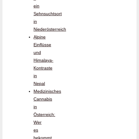
ein
Sehnsuchtsort
in
Niederösterreich
Alpine
Einflüsse
und
Himalaya-
Kontraste
in
Nepal
Medizinisches
Cannabis
in
Österreich:
Wer
es
bekommt,