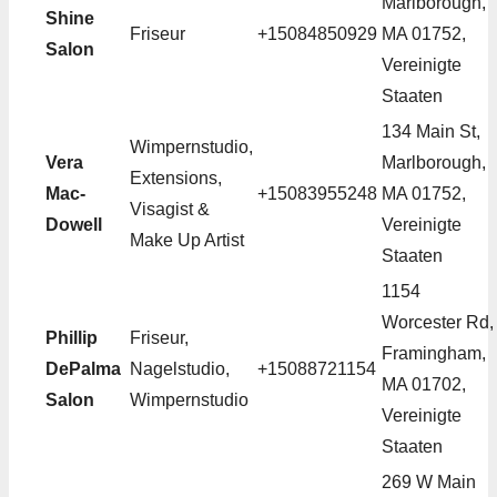
Marlborough,
Shine
Friseur
+15084850929
MA 01752,
Salon
Vereinigte
Staaten
134 Main St,
Wimpernstudio,
Vera
Marlborough,
Extensions,
Mac-
+15083955248
MA 01752,
Visagist &
Dowell
Vereinigte
Make Up Artist
Staaten
1154
Worcester Rd,
Phillip
Friseur,
Framingham,
DePalma
Nagelstudio,
+15088721154
MA 01702,
Salon
Wimpernstudio
Vereinigte
Staaten
269 W Main