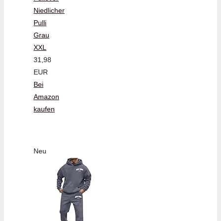
Niedlicher
Pulli
Grau
XXL
31,98
EUR
Bei
Amazon
kaufen
Neu