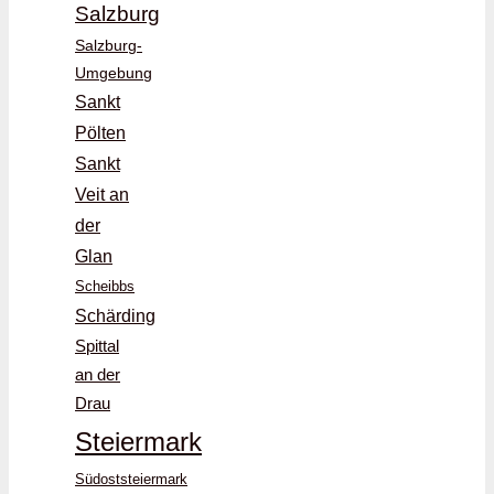
Salzburg
Salzburg-
Umgebung
Sankt
Pölten
Sankt
Veit an
der
Glan
Scheibbs
Schärding
Spittal
an der
Drau
Steiermark
Südoststeiermark