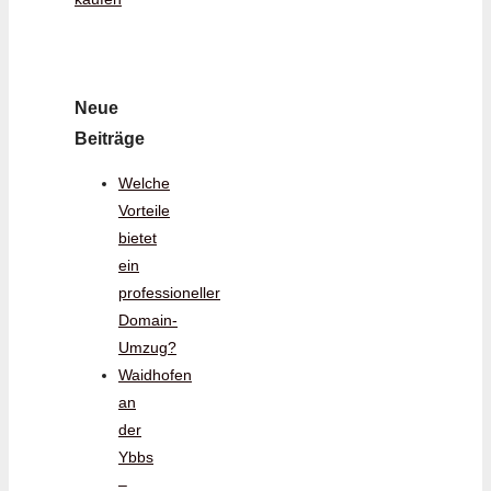
Neue
Beiträge
Welche
Vorteile
bietet
ein
professioneller
Domain-
Umzug?
Waidhofen
an
der
Ybbs
–