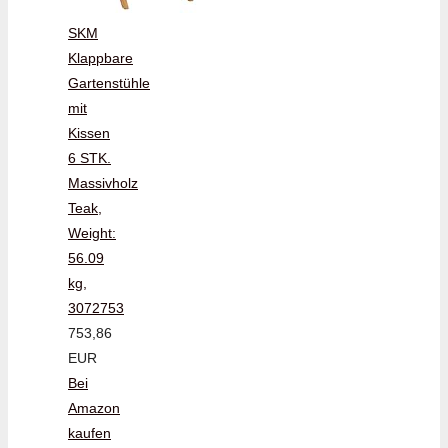
SKM
Klappbare
Gartenstühle
mit
Kissen
6 STK.
Massivholz
Teak,
Weight:
56.09
kg,
3072753
753,86
EUR
Bei
Amazon
kaufen