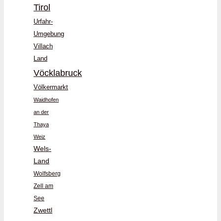
Tirol
Urfahr-
Umgebung
Villach
Land
Vöcklabruck
Völkermarkt
Waidhofen
an der
Thaya
Weiz
Wels-
Land
Wolfsberg
Zell am
See
Zwettl