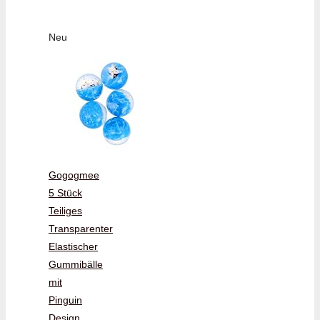
Neu
Gogogmee
5 Stück
Teiliges
Transparenter
Elastischer
Gummibälle
mit
Pinguin
Design