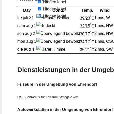
Hidden label
Hidden label
Day
Cond.
Temp.
Wind
Hidden label
°
fre
juli 31
1 m/s, W
39/23
C
°
sam
aug 1
1 m/s, NW
32/15
C
°
son
aug 2
2 m/s, NW
30/17
C
°
mon
aug 3
1 m/s, OS
34/17
C
°
die
aug 4
2 m/s, SW
35/21
C
Dienstleistungen in der Umge
Friseure in der Umgebung von Ehrendorf
Der Suchradius für Friseure beträgt 25km
Autowerkstätten in der Umgebung von Ehrendorf