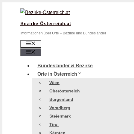
Zum
Inhalt
springen
Bezirke-Österreich.at
Informationen über Orte – Bezirke und Bundesländer
Menü
Menü
Bundesländer & Bezirke
Orte in Österreich
Wien
Oberösterreich
Burgenland
Vorarlberg
Steiermark
Tirol
Kärnten