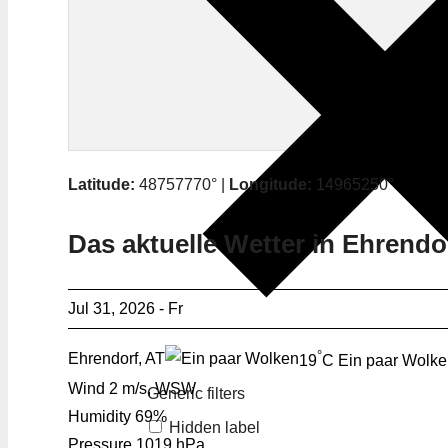
Latitude:
48757770° |
Longitude:
14965250°
Das aktuelle Wetter in Ehrendo
Jul 31, 2026 - Fr
°
Ehrendorf, AT
19
C
Ein paar Wolk
Wind
2 m/s, WSW
Generic filters
Humidity
69%
Hidden label
Pressure
1019 hPa