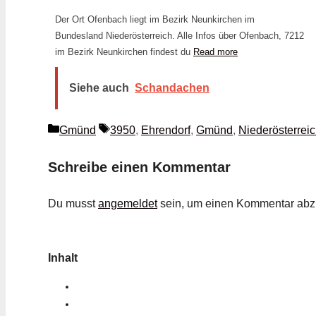
Der Ort Ofenbach liegt im Bezirk Neunkirchen im
Bundesland Niederösterreich. Alle Infos über Ofenbach, 7212
im Bezirk Neunkirchen findest du
Read more
Siehe auch
Schandachen
Kategorien
Schlagwörter
Gmünd
3950
,
Ehrendorf
,
Gmünd
,
Niederösterrei
Schreibe einen Kommentar
Du musst
angemeldet
sein, um einen Kommentar ab
Inhalt