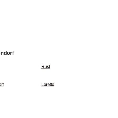
endorf
Rust
rf
Loretto