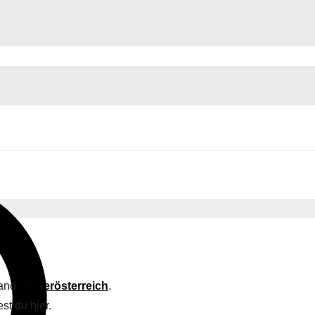
land
Niederösterreich
.
st du hier.