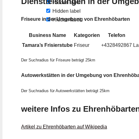
Dienstleistungen in der Umge
Hidden label
Hidden label
Friseure in der Umgebung von Ehrenhöbarten
Hidden label
Business Name
Kategorien
Telefon
Tamara’s Frisierstube
Friseur
+4328492867
La
Der Suchradius für Friseure beträgt 25km
Autowerkstätten in der Umgebung von Ehrenhöba
Der Suchradius für Autowerkstätten beträgt 25km
weitere Infos zu Ehrenhöbarte
Artikel zu Ehrenhöbarten auf Wikipedia