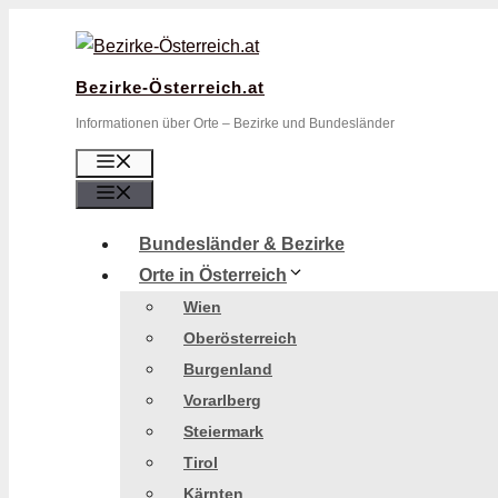
Zum
Inhalt
springen
Bezirke-Österreich.at
Informationen über Orte – Bezirke und Bundesländer
Menü
Menü
Bundesländer & Bezirke
Orte in Österreich
Wien
Oberösterreich
Burgenland
Vorarlberg
Steiermark
Tirol
Kärnten