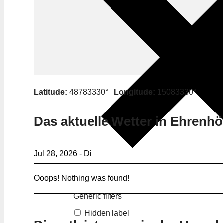
Latitude:
48783330° |
Longitude:
15083330°
Das aktuelle Wetter in Ehrenh
Jul 28, 2026 - Di
Ooops! Nothing was found!
Generic filters
Hidden label