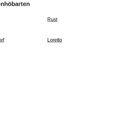
enhöbarten
Rust
rf
Loretto