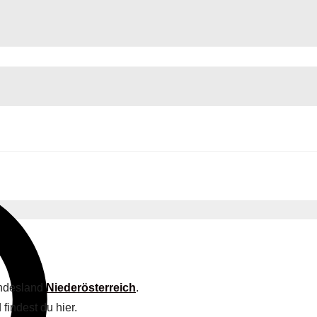
undesland
Niederösterreich
.
findest du hier.