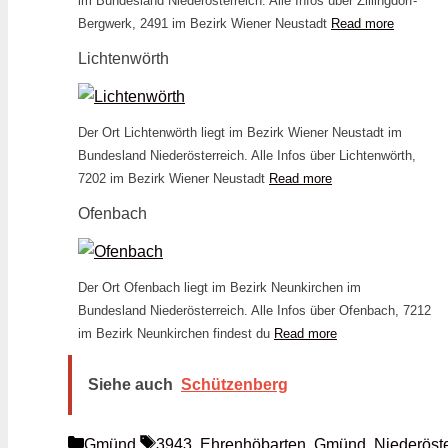
im Bundesland Niederösterreich. Alle Infos über Zillingdorf-
Bergwerk, 2491 im Bezirk Wiener Neustadt
Read more
Lichtenwörth
Der Ort Lichtenwörth liegt im Bezirk Wiener Neustadt im
Bundesland Niederösterreich. Alle Infos über Lichtenwörth,
7202 im Bezirk Wiener Neustadt
Read more
Ofenbach
Der Ort Ofenbach liegt im Bezirk Neunkirchen im
Bundesland Niederösterreich. Alle Infos über Ofenbach, 7212
im Bezirk Neunkirchen findest du
Read more
Siehe auch
Schützenberg
Kategorien
Schlagwörter
Gmünd
3943
,
Ehrenhöbarten
,
Gmünd
,
Niederöste