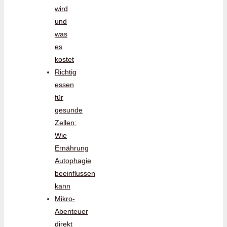
wird
und
was
es
kostet
Richtig
essen
für
gesunde
Zellen:
Wie
Ernährung
Autophagie
beeinflussen
kann
Mikro-
Abenteuer
direkt