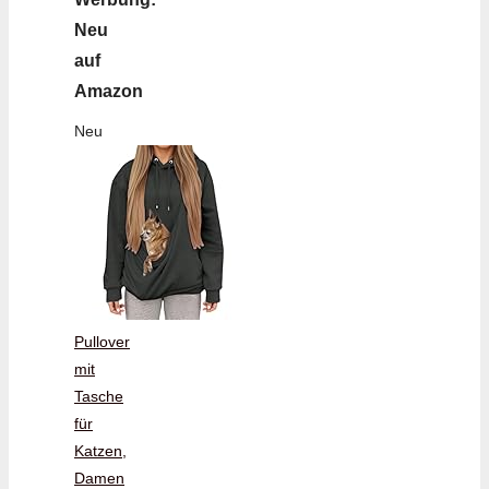
Neu
auf
Amazon
Neu
Pullover
mit
Tasche
für
Katzen,
Damen