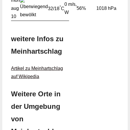
mon
0 m/s,
°
aug
56%
1018 hPa
32/18
C
W
10
weitere Infos zu
Meinhartschlag
Artikel zu Meinhartschlag
auf Wikipedia
Weitere Orte in
der Umgebung
von