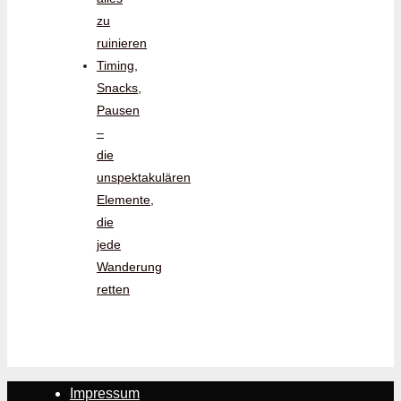
zu
ruinieren
Timing,
Snacks,
Pausen
–
die
unspektakulären
Elemente,
die
jede
Wanderung
retten
Impressum