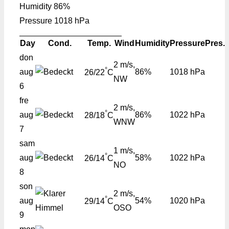
Humidity
86%
Pressure
1018 hPa
Day
Cond.
Temp.
Wind
Humidity
Pressure
Pres.
don
2 m/s,
°
aug
86%
1018 hPa
26/22
C
NW
6
fre
2 m/s,
°
aug
86%
1022 hPa
28/18
C
WNW
7
sam
1 m/s,
°
aug
58%
1022 hPa
26/14
C
NO
8
son
2 m/s,
°
aug
54%
1020 hPa
29/14
C
OSO
9