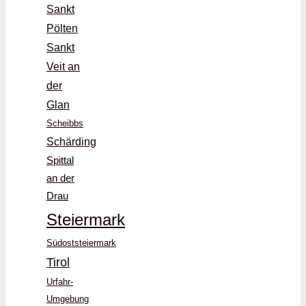
Sankt
Pölten
Sankt
Veit an
der
Glan
Scheibbs
Schärding
Spittal
an der
Drau
Steiermark
Südoststeiermark
Tirol
Urfahr-
Umgebung