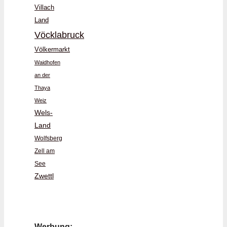
Villach
Land
Vöcklabruck
Völkermarkt
Waidhofen
an der
Thaya
Weiz
Wels-
Land
Wolfsberg
Zell am
See
Zwettl
Werbung: