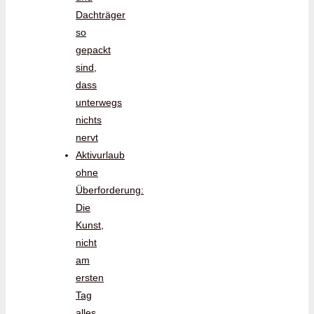
Dachträger
so
gepackt
sind,
dass
unterwegs
nichts
nervt
Aktivurlaub
ohne
Überforderung:
Die
Kunst,
nicht
am
ersten
Tag
alles