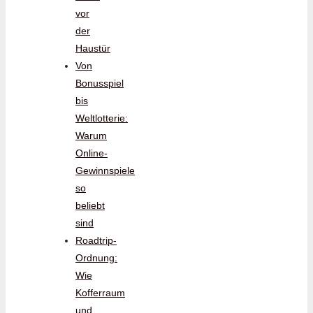
vor
der
Haustür
Von
Bonusspiel
bis
Weltlotterie:
Warum
Online-
Gewinnspiele
so
beliebt
sind
Roadtrip-
Ordnung:
Wie
Kofferraum
und