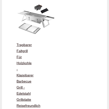
Tragbarer
Faltgrill
Für
Holzkohle
-
Klappbarer
Barbecue
Grill -
Edelstahl
Grillplatte
Reisefreundlich