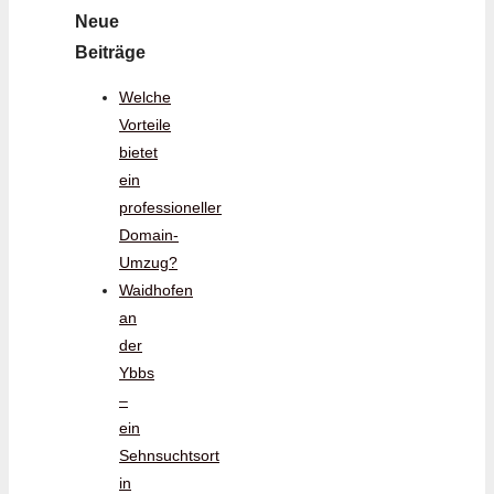
Neue
Beiträge
Welche
Vorteile
bietet
ein
professioneller
Domain-
Umzug?
Waidhofen
an
der
Ybbs
–
ein
Sehnsuchtsort
in