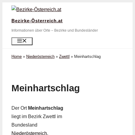
Zum
Inhalt
Bezirke-Österreich.at
springen
Informationen über Orte – Bezirke und Bundesländer
Menü
Home
»
Niederösterreich
»
Zwettl
»
Meinhartschlag
Meinhartschlag
Der Ort
Meinhartschlag
liegt im Bezirk Zwettl im
Bundesland
Niederösterreich
.