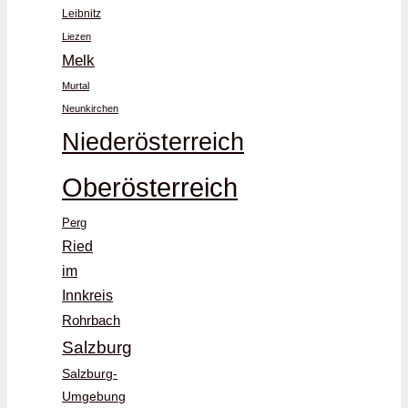
Leibnitz
Liezen
Melk
Murtal
Neunkirchen
Niederösterreich
Oberösterreich
Perg
Ried
im
Innkreis
Rohrbach
Salzburg
Salzburg-
Umgebung