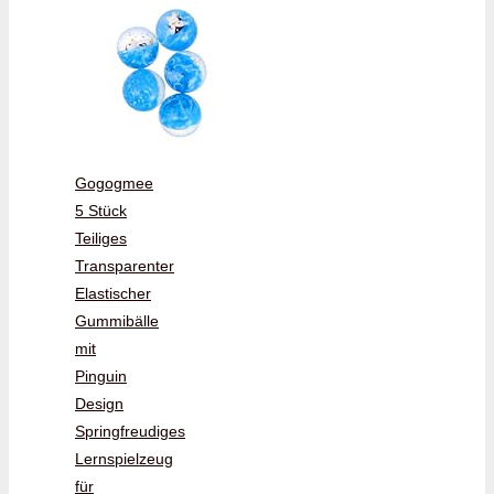
Gogogmee
5 Stück
Teiliges
Transparenter
Elastischer
Gummibälle
mit
Pinguin
Design
Springfreudiges
Lernspielzeug
für