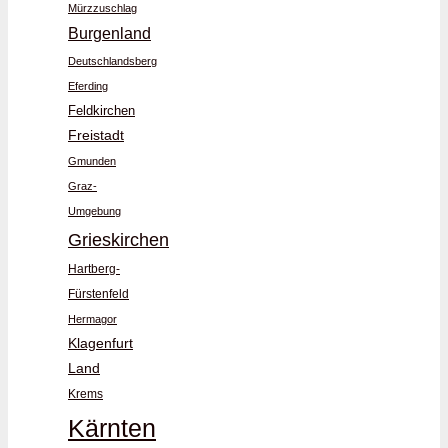
Mürzzuschlag
Burgenland
Deutschlandsberg
Eferding
Feldkirchen
Freistadt
Gmunden
Graz-
Umgebung
Grieskirchen
Hartberg-
Fürstenfeld
Hermagor
Klagenfurt
Land
Krems
Kärnten