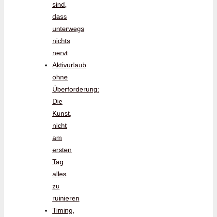
sind,
dass
unterwegs
nichts
nervt
Aktivurlaub
ohne
Überforderung:
Die
Kunst,
nicht
am
ersten
Tag
alles
zu
ruinieren
Timing,