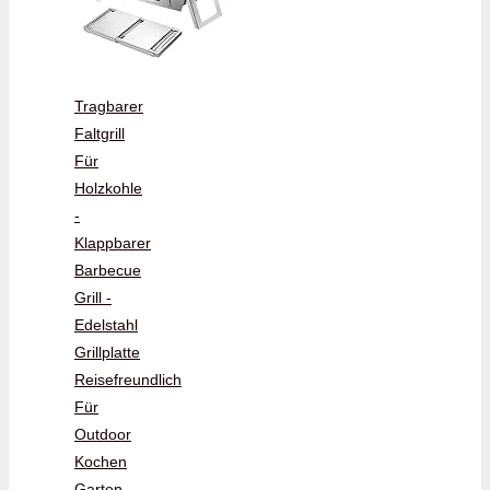
Tragbarer
Faltgrill
Für
Holzkohle
-
Klappbarer
Barbecue
Grill -
Edelstahl
Grillplatte
Reisefreundlich
Für
Outdoor
Kochen
Garten