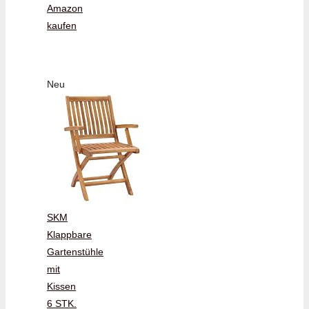
Amazon
kaufen
Neu
SKM
Klappbare
Gartenstühle
mit
Kissen
6 STK.