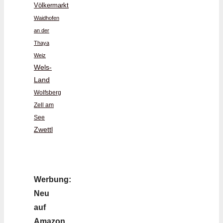
Völkermarkt
Waidhofen
an der
Thaya
Weiz
Wels-
Land
Wolfsberg
Zell am
See
Zwettl
Werbung:
Neu
auf
Amazon