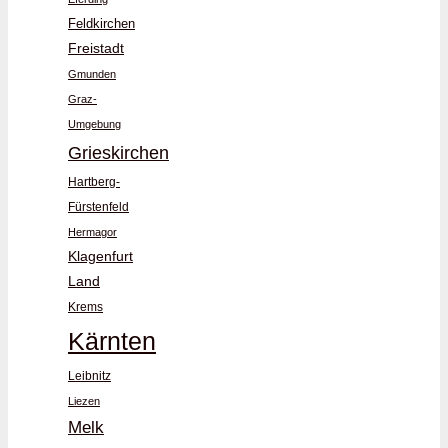
Feldkirchen
Freistadt
Gmunden
Graz-
Umgebung
Grieskirchen
Hartberg-
Fürstenfeld
Hermagor
Klagenfurt
Land
Krems
Kärnten
Leibnitz
Liezen
Melk