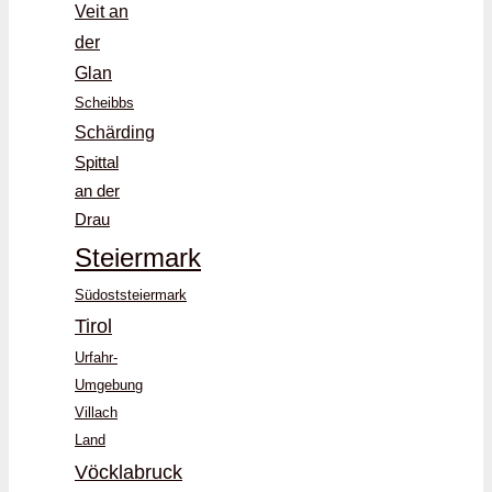
Veit an
der
Glan
Scheibbs
Schärding
Spittal
an der
Drau
Steiermark
Südoststeiermark
Tirol
Urfahr-
Umgebung
Villach
Land
Vöcklabruck