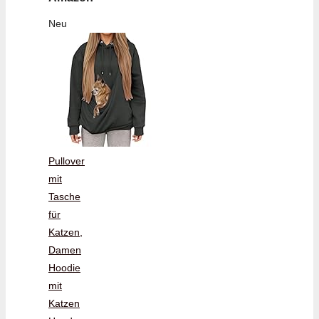
Neu
Pullover
mit
Tasche
für
Katzen,
Damen
Hoodie
mit
Katzen