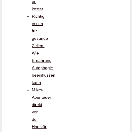
es
kostet
Richtig
essen
für
gesunde
Zellen:
Wie
Ernährung
Autophagie
beeinflussen
kann
Mikro-
Abenteuer
direkt
vor
der
Haustür