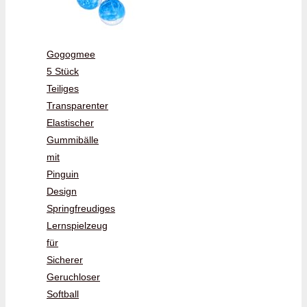
Gogogmee
5 Stück
Teiliges
Transparenter
Elastischer
Gummibälle
mit
Pinguin
Design
Springfreudiges
Lernspielzeug
für
Sicherer
Geruchloser
Softball