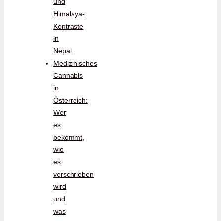
und
Himalaya-
Kontraste
in
Nepal
Medizinisches
Cannabis
in
Österreich:
Wer
es
bekommt,
wie
es
verschrieben
wird
und
was