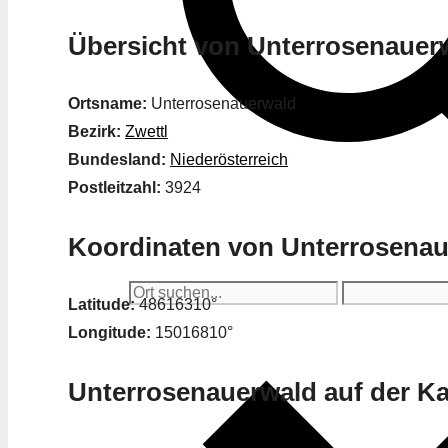
Übersicht von Unterrosenauer
Ortsname:
Unterrosenauerwald
Bezirk:
Zwettl
Bundesland:
Niederösterreich
Postleitzahl:
3924
Koordinaten von Unterrosena
Latitude:
48616310°
Longitude:
15016810°
Unterrosenauerwald auf der Ka