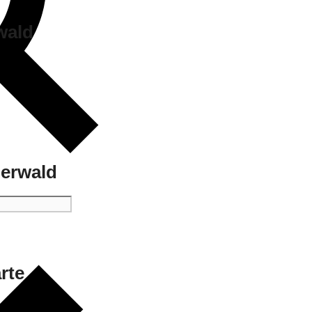
wald
uerwald
rte