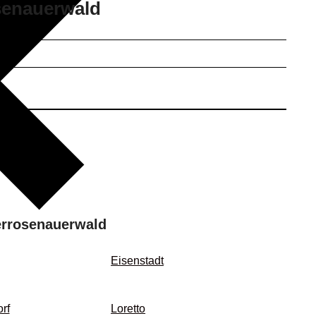
osenauerwald
errosenauerwald
Eisenstadt
rf
Loretto