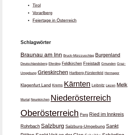
Tirol
Vorarlberg
Feiertage in Österreich
Schlagwörter
Braunau am Inn
Burgenland
Bruck-Mürzzuschlag
Feldkirchen
Freistadt
Deutschlandsberg
Eferding
Gmunden
Graz-
Grieskirchen
Hartberg-Fürstenfeld
Umgebung
Hermagor
Kärnten
Melk
Klagenfurt Land
Krems
Leibnitz
Liezen
Niederösterreich
Murtal
Neunkirchen
Oberösterreich
Ried im Innkreis
Perg
Salzburg
Rohrbach
Sankt
Salzburg-Umgebung
Schärding