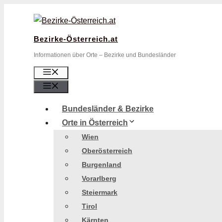
Zum
Inhalt
springen
Bezirke-Österreich.at
Informationen über Orte – Bezirke und Bundesländer
Menü
Menü
Bundesländer & Bezirke
Orte in Österreich
Wien
Oberösterreich
Burgenland
Vorarlberg
Steiermark
Tirol
Kärnten