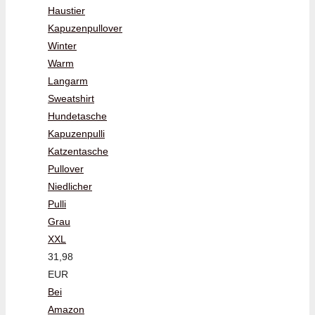
Haustier
Kapuzenpullover
Winter
Warm
Langarm
Sweatshirt
Hundetasche
Kapuzenpulli
Katzentasche
Pullover
Niedlicher
Pulli
Grau
XXL
31,98
EUR
Bei
Amazon