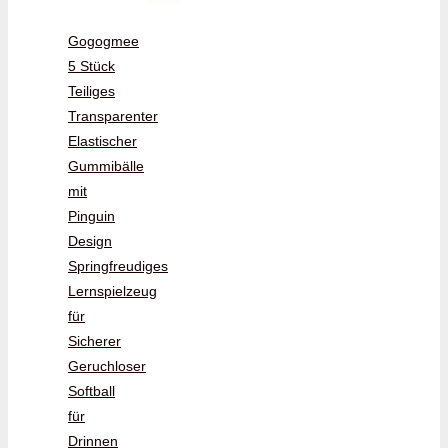
Gogogmee
5 Stück
Teiliges
Transparenter
Elastischer
Gummibälle
mit
Pinguin
Design
Springfreudiges
Lernspielzeug
für
Sicherer
Geruchloser
Softball
für
Drinnen