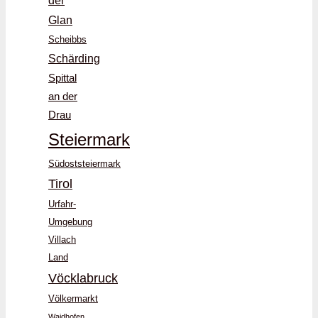
der
Glan
Scheibbs
Schärding
Spittal
an der
Drau
Steiermark
Südoststeiermark
Tirol
Urfahr-
Umgebung
Villach
Land
Vöcklabruck
Völkermarkt
Waidhofen