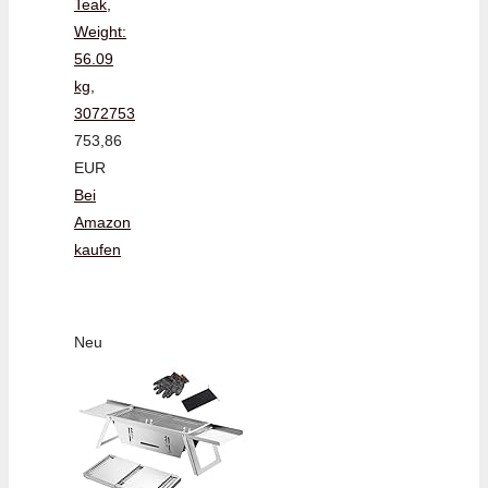
Teak,
Weight:
56.09
kg,
3072753
753,86
EUR
Bei
Amazon
kaufen
Neu