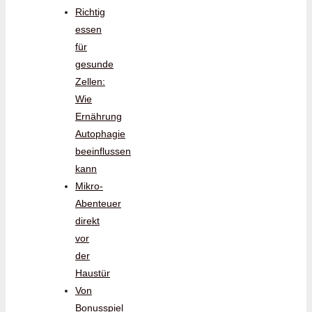
Richtig
essen
für
gesunde
Zellen:
Wie
Ernährung
Autophagie
beeinflussen
kann
Mikro-
Abenteuer
direkt
vor
der
Haustür
Von
Bonusspiel