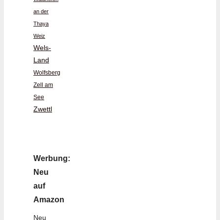
an der
Thaya
Weiz
Wels-
Land
Wolfsberg
Zell am
See
Zwettl
Werbung:
Neu
auf
Amazon
Neu