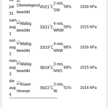
2 m/s,
°
juli
59%
1016 hPa
45/21
C
SW
31
sam
4 m/s,
°
aug
59%
1015 hPa
33/21
C
WNW
1
son
4 m/s,
°
aug
68%
1016 hPa
33/19
C
NNW
2
mon
3 m/s,
°
aug
69%
1015 hPa
38/18
C
NNO
3
die
3 m/s,
°
aug
51%
1014 hPa
39/22
C
W
4