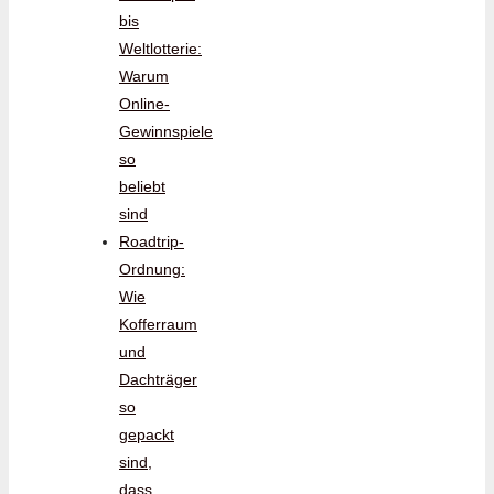
bis
Weltlotterie:
Warum
Online-
Gewinnspiele
so
beliebt
sind
Roadtrip-
Ordnung:
Wie
Kofferraum
und
Dachträger
so
gepackt
sind,
dass