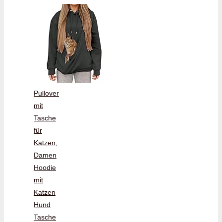
Pullover
mit
Tasche
für
Katzen,
Damen
Hoodie
mit
Katzen
Hund
Tasche