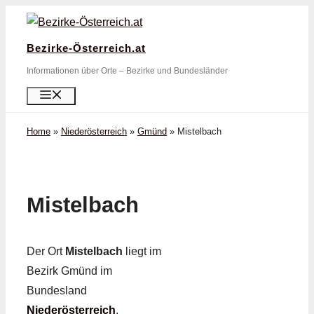
Zum
Inhalt
Bezirke-Österreich.at
springen
Informationen über Orte – Bezirke und Bundesländer
Menü
Home
»
Niederösterreich
»
Gmünd
»
Mistelbach
Mistelbach
Der Ort
Mistelbach
liegt im
Bezirk Gmünd im
Bundesland
Niederösterreich
.