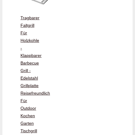
Tragbarer
Faltgrill
Für
Holzkohle
-
Klappbarer
Barbecue
Grill -
Edelstahl
Grillplatte
Reisefreundlich
Für
Outdoor
Kochen
Garten
Tischgrill