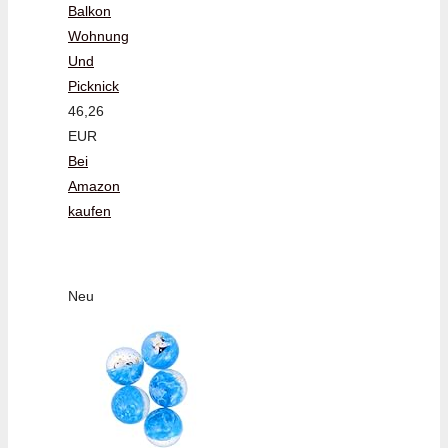
Balkon
Wohnung
Und
Picknick
46,26
EUR
Bei
Amazon
kaufen
Neu