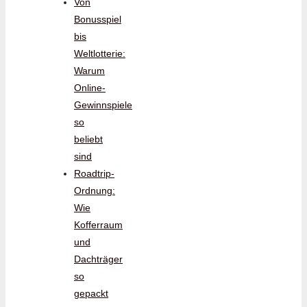
Von
Bonusspiel
bis
Weltlotterie:
Warum
Online-
Gewinnspiele
so
beliebt
sind
Roadtrip-
Ordnung:
Wie
Kofferraum
und
Dachträger
so
gepackt