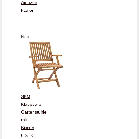
Amazon
kaufen
Neu
SKM
Klappbare
Gartenstühle
mit
Kissen
6 STK.