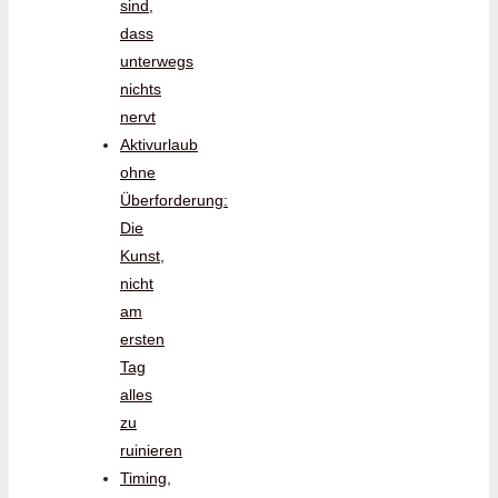
sind,
dass
unterwegs
nichts
nervt
Aktivurlaub
ohne
Überforderung:
Die
Kunst,
nicht
am
ersten
Tag
alles
zu
ruinieren
Timing,