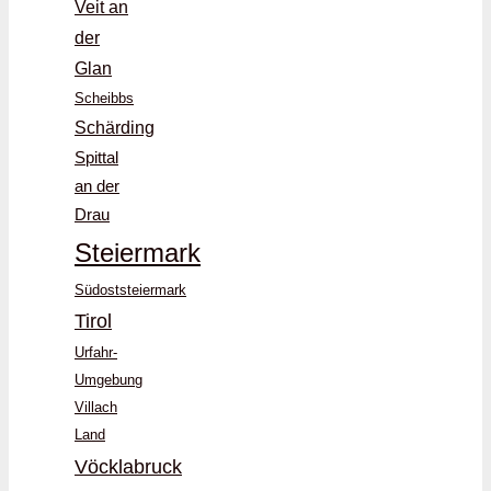
Veit an
der
Glan
Scheibbs
Schärding
Spittal
an der
Drau
Steiermark
Südoststeiermark
Tirol
Urfahr-
Umgebung
Villach
Land
Vöcklabruck