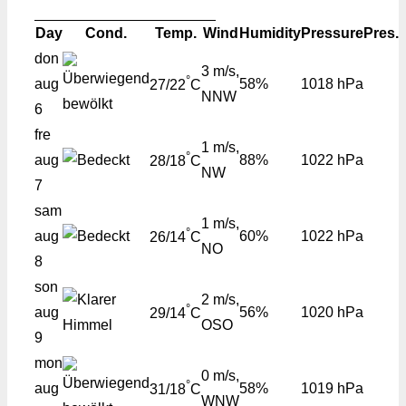
Day
Cond.
Temp.
Wind
Humidity
Pressure
Pres.
don
3 m/s,
°
aug
58%
1018 hPa
27/22
C
NNW
6
fre
1 m/s,
°
aug
88%
1022 hPa
28/18
C
NW
7
sam
1 m/s,
°
aug
60%
1022 hPa
26/14
C
NO
8
son
2 m/s,
°
aug
56%
1020 hPa
29/14
C
OSO
9
mon
0 m/s,
°
aug
58%
1019 hPa
31/18
C
WNW