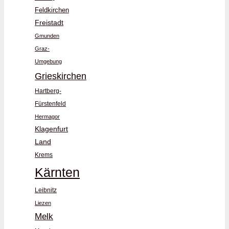
Feldkirchen
Freistadt
Gmunden
Graz-
Umgebung
Grieskirchen
Hartberg-
Fürstenfeld
Hermagor
Klagenfurt
Land
Krems
Kärnten
Leibnitz
Liezen
Melk