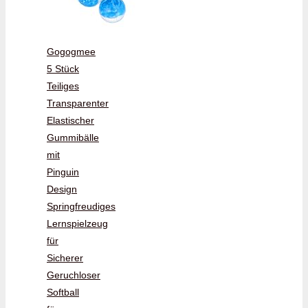
Gogogmee
5 Stück
Teiliges
Transparenter
Elastischer
Gummibälle
mit
Pinguin
Design
Springfreudiges
Lernspielzeug
für
Sicherer
Geruchloser
Softball