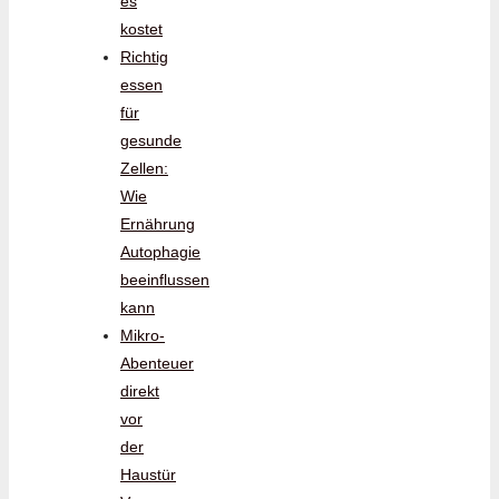
es
kostet
Richtig
essen
für
gesunde
Zellen:
Wie
Ernährung
Autophagie
beeinflussen
kann
Mikro-
Abenteuer
direkt
vor
der
Haustür