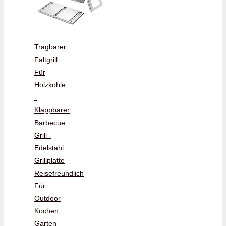
Tragbarer
Faltgrill
Für
Holzkohle
-
Klappbarer
Barbecue
Grill -
Edelstahl
Grillplatte
Reisefreundlich
Für
Outdoor
Kochen
Garten