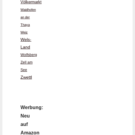
Völkermarkt
Waidhofen
an der
Thaya
Weiz
Wels-
Land
Wolfsberg
Zell am
See
Zwettl
Werbung:
Neu
auf
Amazon