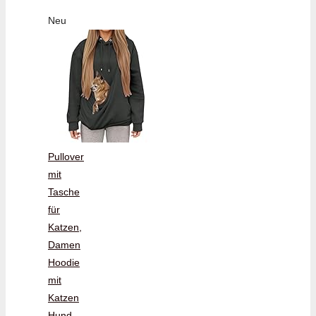
Neu
Pullover
mit
Tasche
für
Katzen,
Damen
Hoodie
mit
Katzen
Hund