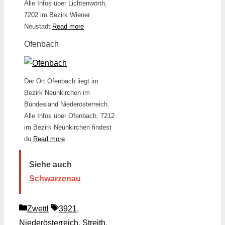
Alle Infos über Lichtenwörth,
7202 im Bezirk Wiener
Neustadt
Read more
Ofenbach
Der Ort Ofenbach liegt im
Bezirk Neunkirchen im
Bundesland Niederösterreich.
Alle Infos über Ofenbach, 7212
im Bezirk Neunkirchen findest
du
Read more
Siehe auch
Schwarzenau
Kategorien
Schlagwörter
Zwettl
3921
,
Niederösterreich
,
Streith
,