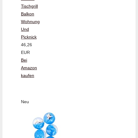
Tischgrill
Balkon
Wohnung
Und
Picknick
46,26
EUR
Bei
Amazon
kaufen
Neu