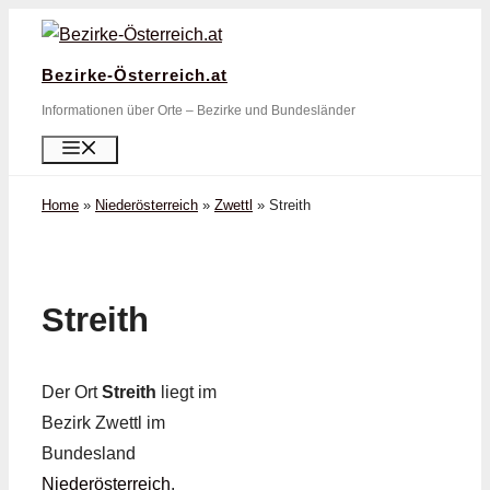
Zum
Inhalt
Bezirke-Österreich.at
springen
Informationen über Orte – Bezirke und Bundesländer
Menü
Home
»
Niederösterreich
»
Zwettl
»
Streith
Streith
Der Ort
Streith
liegt im
Bezirk Zwettl im
Bundesland
Niederösterreich
.