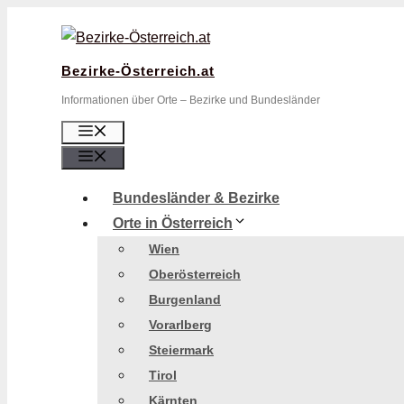
Zum
Inhalt
springen
Bezirke-Österreich.at
Informationen über Orte – Bezirke und Bundesländer
Menü
Menü
Bundesländer & Bezirke
Orte in Österreich
Wien
Oberösterreich
Burgenland
Vorarlberg
Steiermark
Tirol
Kärnten