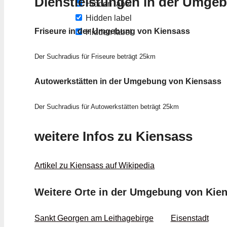
Dienstleistungen in der Umge
Hidden label
Hidden label
Friseure in der Umgebung von Kiensass
Hidden label
Der Suchradius für Friseure beträgt 25km
Autowerkstätten in der Umgebung von Kiensass
Der Suchradius für Autowerkstätten beträgt 25km
weitere Infos zu Kiensass
Artikel zu Kiensass auf Wikipedia
Weitere Orte in der Umgebung von Kie
Sankt Georgen am Leithagebirge
Eisenstadt