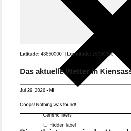
Latitude:
48850000° |
Longitude:
15050000°
Das aktuelle Wetter in Kiensas
Jul 29, 2026 - Mi
Ooops! Nothing was found!
Generic filters
Hidden label