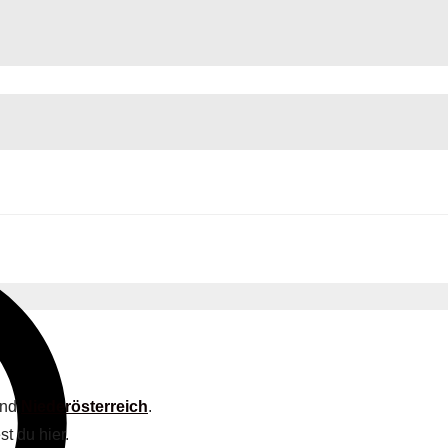
and
Niederösterreich
.
t du hier.