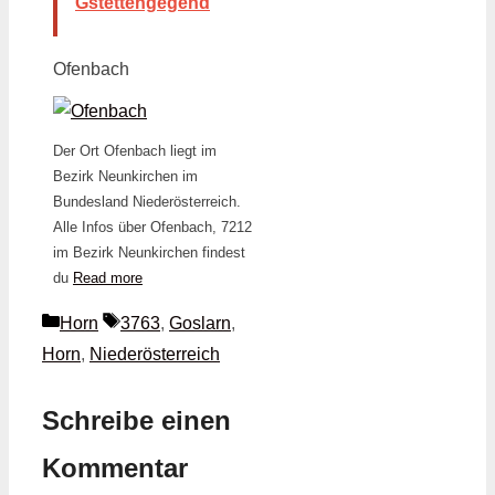
Gstettengegend
Ofenbach
Der Ort Ofenbach liegt im
Bezirk Neunkirchen im
Bundesland Niederösterreich.
Alle Infos über Ofenbach, 7212
im Bezirk Neunkirchen findest
du
Read more
Kategorien
Schlagwörter
Horn
3763
,
Goslarn
,
Horn
,
Niederösterreich
Schreibe einen
Kommentar