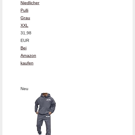
Niedlicher
Pulli
Grau
XXL
31,98
EUR
Bei
Amazon
kaufen
Neu