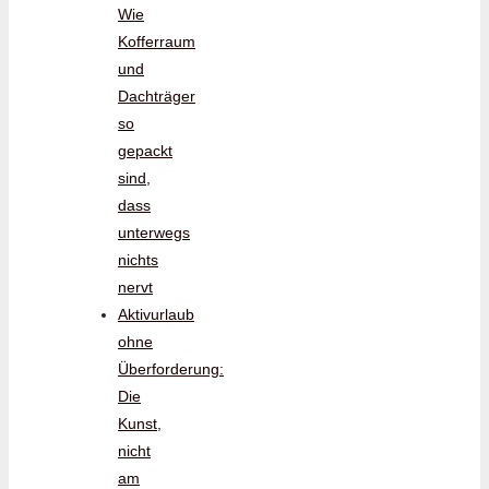
Wie
Kofferraum
und
Dachträger
so
gepackt
sind,
dass
unterwegs
nichts
nervt
Aktivurlaub
ohne
Überforderung:
Die
Kunst,
nicht
am