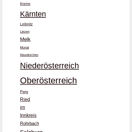
Krems
Kärnten
Leibnitz
Liezen
Melk
Murtal
Neunkirchen
Niederösterreich
Oberösterreich
Perg
Ried
im
Innkreis
Rohrbach