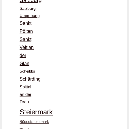
Salzburg
Salzburg-
Umgebung
Sankt
Pölten
Sankt
Veit an
der
Glan
Scheibbs
Schärding
Spittal
an der
Drau
Steiermark
Südoststeiermark