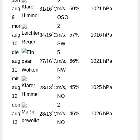
°
aug
m/s,
60%
1021 hPa
31/16
C
9
OSO
mon
2
°
aug
m/s,
57%
1016 hPa
34/19
C
10
SW
die
5
°
aug
m/s,
66%
1021 hPa
27/16
C
11
NW
mit
2
°
aug
m/s,
45%
1025 hPa
28/13
C
12
NO
don
2
°
aug
m/s,
46%
1026 hPa
28/13
C
13
NO