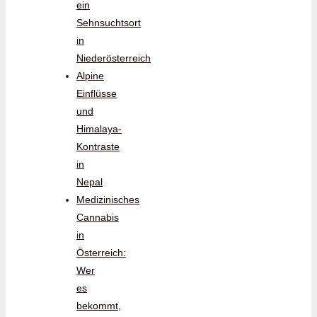
ein
Sehnsuchtsort
in
Niederösterreich
Alpine
Einflüsse
und
Himalaya-
Kontraste
in
Nepal
Medizinisches
Cannabis
in
Österreich:
Wer
es
bekommt,