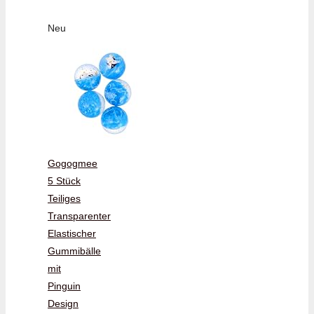
Neu
Gogogmee
5 Stück
Teiliges
Transparenter
Elastischer
Gummibälle
mit
Pinguin
Design