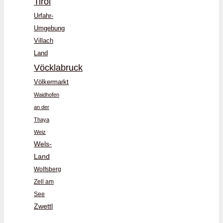
Tirol
Urfahr-
Umgebung
Villach
Land
Vöcklabruck
Völkermarkt
Waidhofen
an der
Thaya
Weiz
Wels-
Land
Wolfsberg
Zell am
See
Zwettl