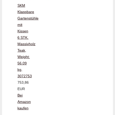
SKM
Klappbare
Gartenstühle
mit
Kissen
6 STK.
Massivholz
Teak,
Weight:
56.09
kg,
3072753
753,86
EUR
Bei
Amazon
kaufen