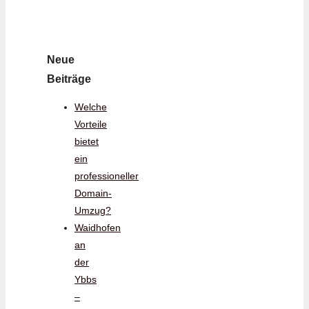
Neue
Beiträge
Welche
Vorteile
bietet
ein
professioneller
Domain-
Umzug?
Waidhofen
an
der
Ybbs
–