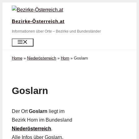
Zum
Inhalt
Bezirke-Österreich.at
springen
Informationen über Orte – Bezirke und Bundesländer
Menü
Home
»
Niederösterreich
»
Horn
»
Goslarn
Goslarn
Der Ort
Goslarn
liegt im
Bezirk Horn im Bundesland
Niederösterreich
.
Alle Infos über Goslarn,