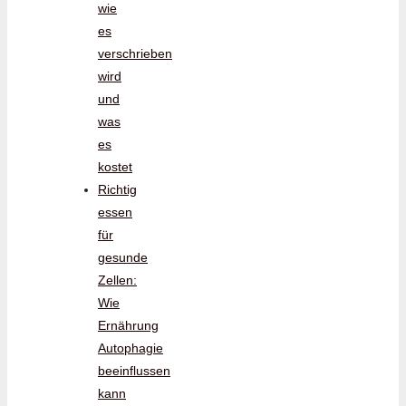
wie
es
verschrieben
wird
und
was
es
kostet
Richtig
essen
für
gesunde
Zellen:
Wie
Ernährung
Autophagie
beeinflussen
kann