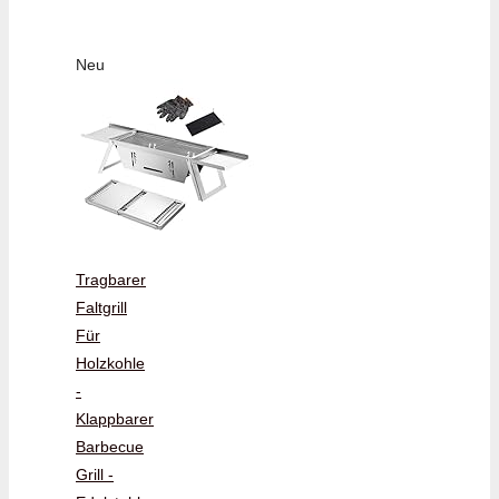
Neu
Tragbarer
Faltgrill
Für
Holzkohle
-
Klappbarer
Barbecue
Grill -