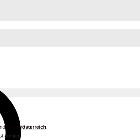
and
Niederösterreich
.
t du hier.