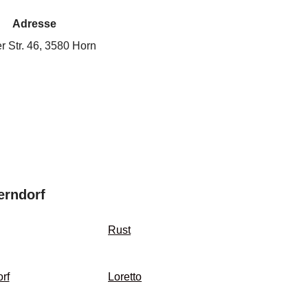
Adresse
r Str. 46, 3580 Horn
erndorf
Rust
rf
Loretto