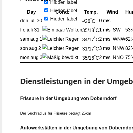
Hidden label
Hidden label
Day
Cond.
Temp.
Wind
Hum
Hidden label
°
don
juli 30
0 m/s
-
-/26
C
°
fre
juli 31
1 m/s, SW
53
35/18
C
°
sam
aug 1
2 m/s, WNW
62
34/17
C
°
son
aug 2
3 m/s, NNW
82
31/17
C
°
mon
aug 3
2 m/s, NNO
75
35/16
C
Dienstleistungen in der Umge
Friseure in der Umgebung von Doberndorf
Der Suchradius für Friseure beträgt 25km
Autowerkstätten in der Umgebung von Doberndor