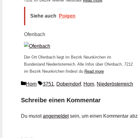
7202 im Bezirk Wiener Neustadt
Read more
Siehe auch
Poigen
Ofenbach
Der Ort Ofenbach liegt im Bezirk Neunkirchen im
Bundesland Niederösterreich. Alle Infos über Ofenbach, 7212
im Bezirk Neunkirchen findest du
Read more
Kategorien
Schlagwörter
Horn
3751
,
Doberndorf
,
Horn
,
Niederösterreich
Schreibe einen Kommentar
Du musst
angemeldet
sein, um einen Kommentar ab