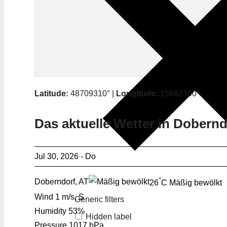
Latitude:
48709310° |
Longitude:
15682300°
Das aktuelle Wetter in Dobernd
Jul 30, 2026 - Do
°
Doberndorf, AT
26
C
Mäßig bewölkt
Wind
1 m/s, S
Generic filters
Humidity
53%
Hidden label
Pressure
1017 hPa