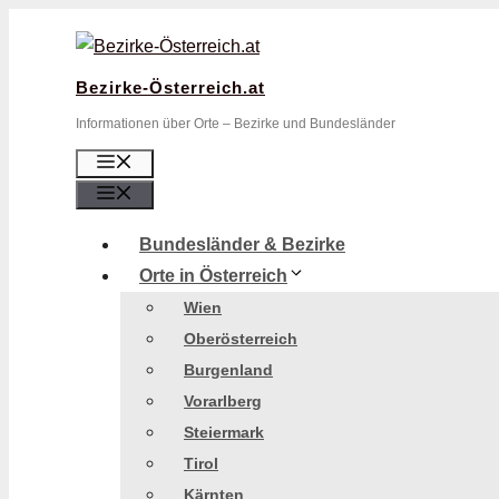
Zum
Inhalt
springen
Bezirke-Österreich.at
Informationen über Orte – Bezirke und Bundesländer
Menü
Menü
Bundesländer & Bezirke
Orte in Österreich
Wien
Oberösterreich
Burgenland
Vorarlberg
Steiermark
Tirol
Kärnten