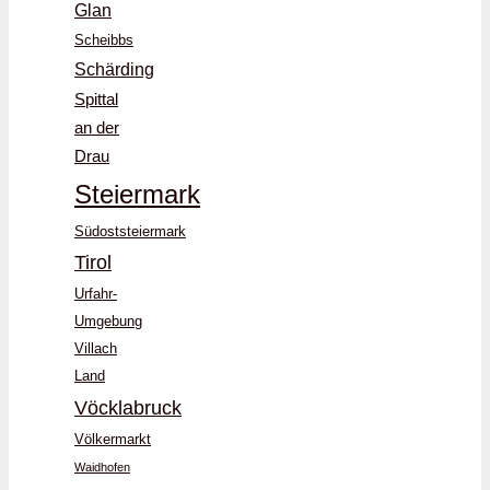
Glan
Scheibbs
Schärding
Spittal
an der
Drau
Steiermark
Südoststeiermark
Tirol
Urfahr-
Umgebung
Villach
Land
Vöcklabruck
Völkermarkt
Waidhofen