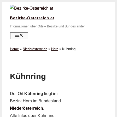
Zum
Inhalt
Bezirke-Österreich.at
springen
Informationen über Orte – Bezirke und Bundesländer
Menü
Home
»
Niederösterreich
»
Horn
»
Kühnring
Kühnring
Der Ort
Kühnring
liegt im
Bezirk Horn im Bundesland
Niederösterreich
.
Alle Infos über Kühnring,