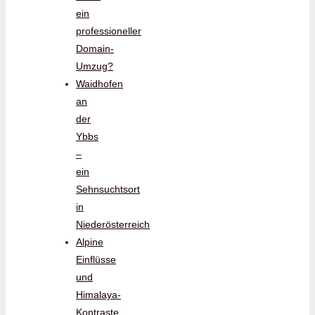
ein
professioneller
Domain-
Umzug?
Waidhofen
an
der
Ybbs
–
ein
Sehnsuchtsort
in
Niederösterreich
Alpine
Einflüsse
und
Himalaya-
Kontraste