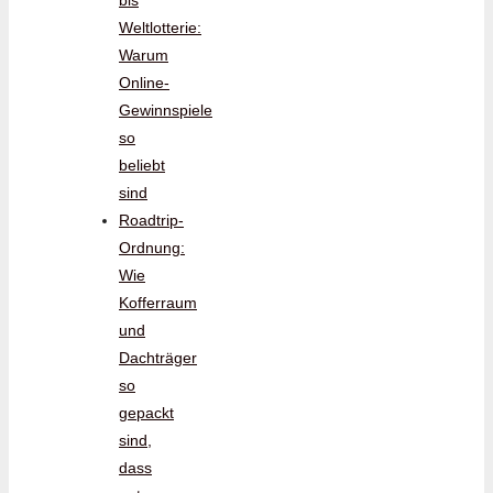
bis
Weltlotterie:
Warum
Online-
Gewinnspiele
so
beliebt
sind
Roadtrip-
Ordnung:
Wie
Kofferraum
und
Dachträger
so
gepackt
sind,
dass