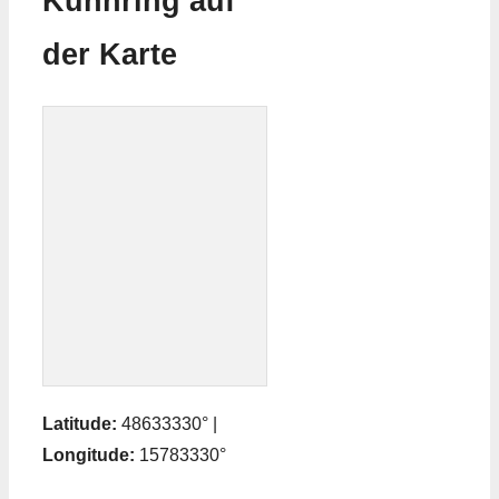
Kühnring auf
der Karte
Latitude:
48633330° |
Longitude:
15783330°