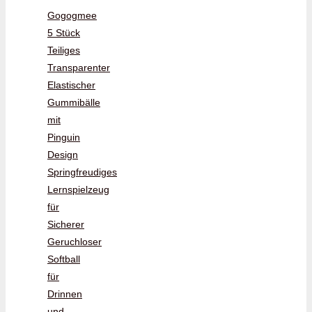
Gogogmee
5 Stück
Teiliges
Transparenter
Elastischer
Gummibälle
mit
Pinguin
Design
Springfreudiges
Lernspielzeug
für
Sicherer
Geruchloser
Softball
für
Drinnen
und