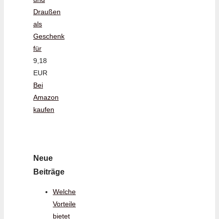
Draußen
als
Geschenk
für
9,18
EUR
Bei
Amazon
kaufen
Neue
Beiträge
Welche
Vorteile
bietet