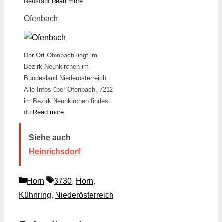
Neustadt
Read more
Ofenbach
Der Ort Ofenbach liegt im
Bezirk Neunkirchen im
Bundesland Niederösterreich.
Alle Infos über Ofenbach, 7212
im Bezirk Neunkirchen findest
du
Read more
Siehe auch
Heinrichsdorf
Kategorien
Schlagwörter
Horn
3730
,
Horn
,
Kühnring
,
Niederösterreich