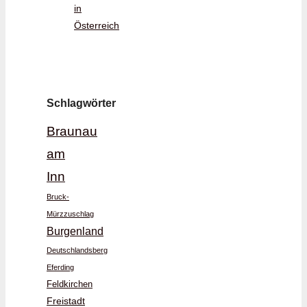
in
Österreich
Schlagwörter
Braunau
am
Inn
Bruck-
Mürzzuschlag
Burgenland
Deutschlandsberg
Eferding
Feldkirchen
Freistadt