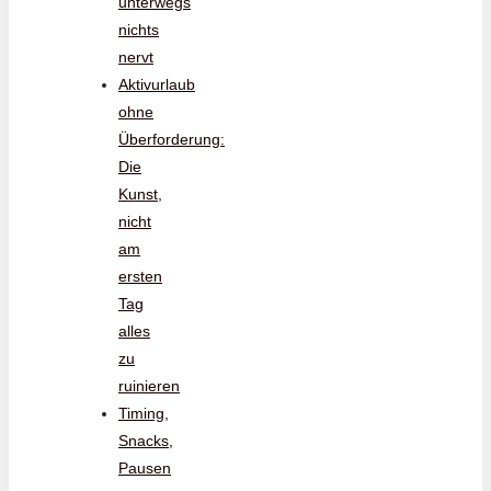
unterwegs
nichts
nervt
Aktivurlaub
ohne
Überforderung:
Die
Kunst,
nicht
am
ersten
Tag
alles
zu
ruinieren
Timing,
Snacks,
Pausen