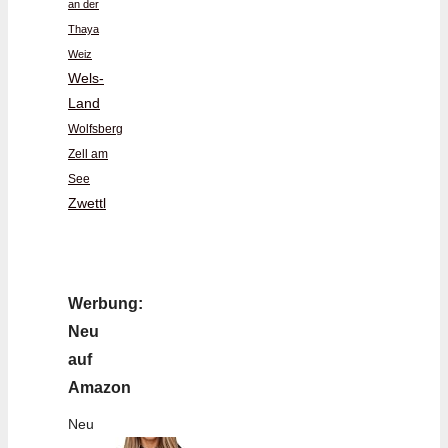
an der
Thaya
Weiz
Wels-
Land
Wolfsberg
Zell am
See
Zwettl
Werbung:
Neu
auf
Amazon
Neu