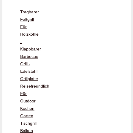
Tragbarer
Faltgrill
Für
Holzkohle
-
Klappbarer
Barbecue
Grill -
Edelstahl
Grillplatte
Reisefreundlich
Für
Outdoor
Kochen
Garten
Tischgrill
Balkon