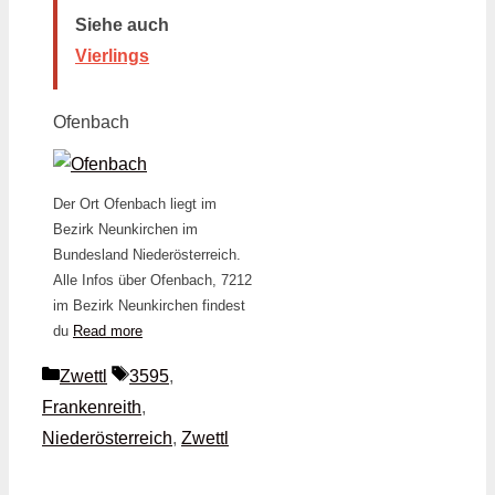
Siehe auch
Vierlings
Ofenbach
Der Ort Ofenbach liegt im
Bezirk Neunkirchen im
Bundesland Niederösterreich.
Alle Infos über Ofenbach, 7212
im Bezirk Neunkirchen findest
du
Read more
Kategorien
Schlagwörter
Zwettl
3595
,
Frankenreith
,
Niederösterreich
,
Zwettl