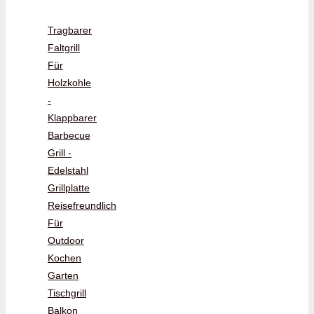
Tragbarer
Faltgrill
Für
Holzkohle
-
Klappbarer
Barbecue
Grill -
Edelstahl
Grillplatte
Reisefreundlich
Für
Outdoor
Kochen
Garten
Tischgrill
Balkon