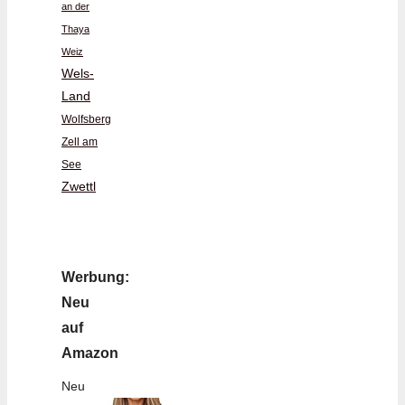
an der
Thaya
Weiz
Wels-
Land
Wolfsberg
Zell am
See
Zwettl
Werbung:
Neu
auf
Amazon
Neu