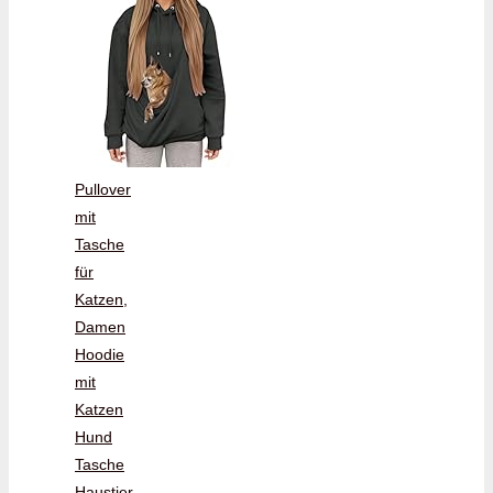
Pullover
mit
Tasche
für
Katzen,
Damen
Hoodie
mit
Katzen
Hund
Tasche
Haustier