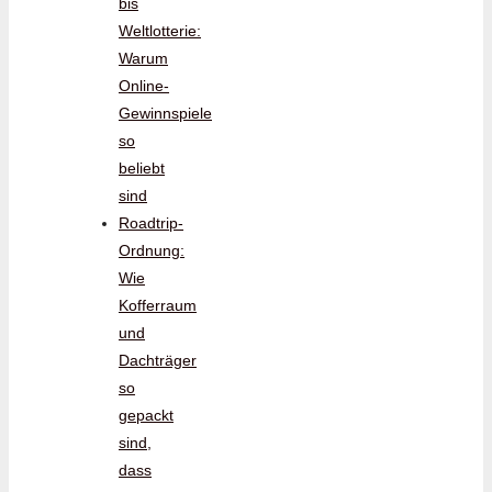
bis
Weltlotterie:
Warum
Online-
Gewinnspiele
so
beliebt
sind
Roadtrip-
Ordnung:
Wie
Kofferraum
und
Dachträger
so
gepackt
sind,
dass