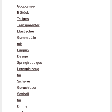
Gogogmee
5 Stück
Teiliges
Transparenter
Elastischer
Gummibälle
mit
Pinguin
Design
Springfreudiges
Lernspielzeug
für
Sicherer
Geruchloser
Softball
für
Drinnen