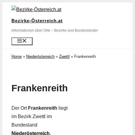
Zum
Inhalt
Bezirke-Österreich.at
springen
Informationen über Orte – Bezirke und Bundesländer
Menü
Home
»
Niederösterreich
»
Zwettl
»
Frankenreith
Frankenreith
Der Ort
Frankenreith
liegt
im Bezirk Zwettl im
Bundesland
Niederösterreich
.