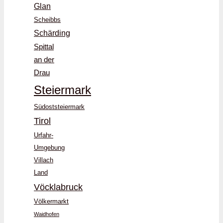
Glan
Scheibbs
Schärding
Spittal
an der
Drau
Steiermark
Südoststeiermark
Tirol
Urfahr-
Umgebung
Villach
Land
Vöcklabruck
Völkermarkt
Waidhofen