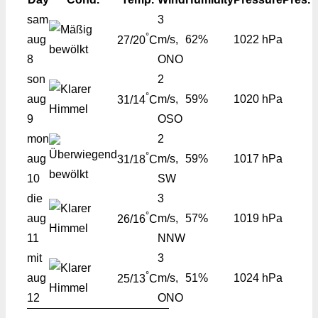
sam
3
°
aug
m/s,
62%
1022 hPa
27/20
C
8
ONO
son
2
°
aug
m/s,
59%
1020 hPa
31/14
C
9
OSO
mon
2
°
aug
m/s,
59%
1017 hPa
31/18
C
10
SW
die
3
°
aug
m/s,
57%
1019 hPa
26/16
C
11
NNW
mit
3
°
aug
m/s,
51%
1024 hPa
25/13
C
12
ONO