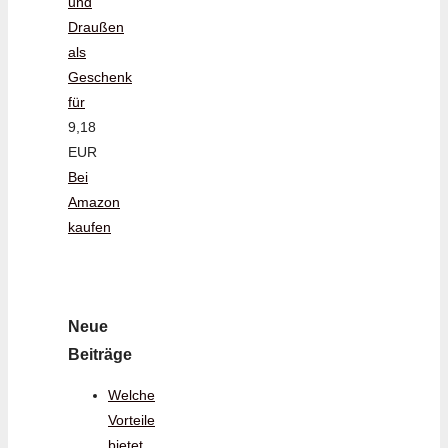
und
Draußen
als
Geschenk
für
9,18
EUR
Bei
Amazon
kaufen
Neue
Beiträge
Welche
Vorteile
bietet