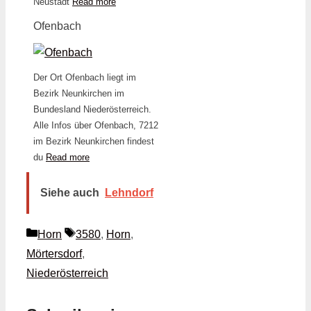
Neustadt
Read more
Ofenbach
Der Ort Ofenbach liegt im
Bezirk Neunkirchen im
Bundesland Niederösterreich.
Alle Infos über Ofenbach, 7212
im Bezirk Neunkirchen findest
du
Read more
Siehe auch
Lehndorf
Kategorien
Schlagwörter
Horn
3580
,
Horn
,
Mörtersdorf
,
Niederösterreich