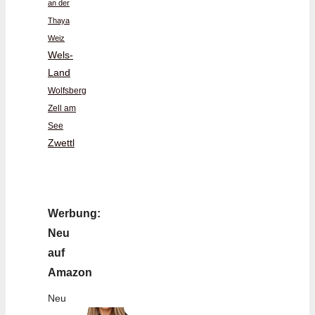
an der
Thaya
Weiz
Wels-
Land
Wolfsberg
Zell am
See
Zwettl
Werbung:
Neu
auf
Amazon
Neu