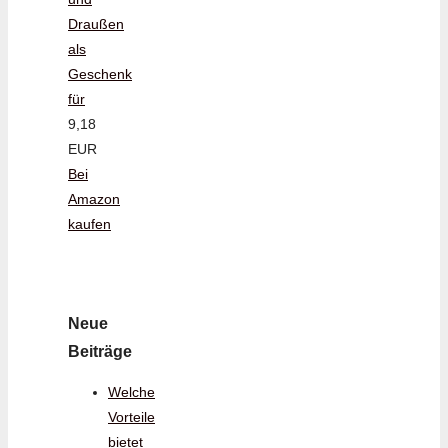
Draußen
als
Geschenk
für
9,18
EUR
Bei
Amazon
kaufen
Neue
Beiträge
Welche
Vorteile
bietet