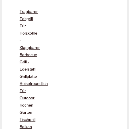
Tragbarer
Faltgrill
Für
Holzkohle
-
Klappbarer
Barbecue
Grill -
Edelstahl
Grillplatte
Reisefreundlich
Für
Outdoor
Kochen
Garten
Tischgrill
Balkon