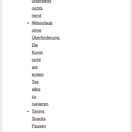
unterwegs
nichts
nervt
Aktivurlaub
ohne
Überforderung:
Die
Kunst,
nicht
am
ersten
Tag
alles
zu
ruinieren
Timing,
Snacks,
Pausen