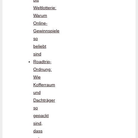
bis
Weltlotterie:
Warum
Online-
Gewinnspiele
so
beliebt
sind
Roadtrip-
Ordnung:
Wie
Kofferraum
und
Dachträger
so
gepackt
sind,
dass