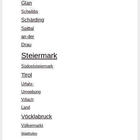
Glan
Scheibbs
Schärding
Spittal
an der
Drau
Steiermark
Südoststeiermark
Tirol
Urfahr-
Umgebung
Villach
Land
Vöcklabruck
Völkermarkt
Waidhofen