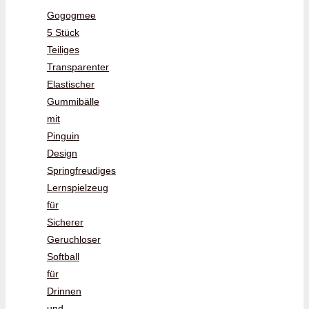
Gogogmee
5 Stück
Teiliges
Transparenter
Elastischer
Gummibälle
mit
Pinguin
Design
Springfreudiges
Lernspielzeug
für
Sicherer
Geruchloser
Softball
für
Drinnen
und