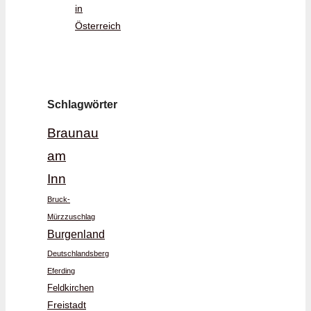
in
Österreich
Schlagwörter
Braunau
am
Inn
Bruck-
Mürzzuschlag
Burgenland
Deutschlandsberg
Eferding
Feldkirchen
Freistadt