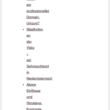
ein
professioneller
Domain-
Umzug?
Waidhofen
an
der
Ybbs
–
ein
Sehnsuchtsort
in
Niederösterreich
Alpine
Einflüsse
und
Himalaya-
Kontraste