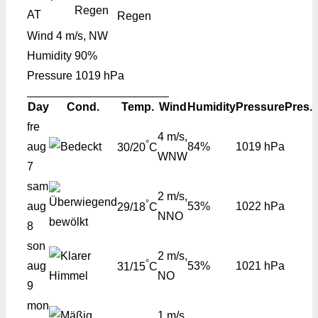
AT
Regen
Wind
4 m/s, NW
Humidity
90%
Pressure
1019 hPa
Day
Cond.
Temp.
Wind
Humidity
Pressure
Pres.
fre
4 m/s,
°
aug
84%
1019 hPa
30/20
C
WNW
7
sam
2 m/s,
°
aug
53%
1022 hPa
29/18
C
NNO
8
son
2 m/s,
°
aug
53%
1021 hPa
31/15
C
NO
9
mon
1 m/s,