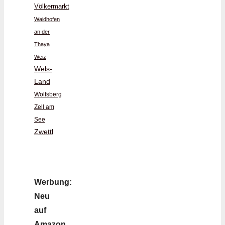
Völkermarkt
Waidhofen
an der
Thaya
Weiz
Wels-
Land
Wolfsberg
Zell am
See
Zwettl
Werbung:
Neu
auf
Amazon