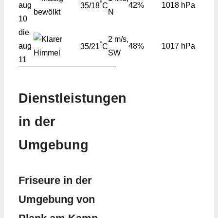
°
aug
42%
1018 hPa
35/18
C
N
10
die
2 m/s,
°
aug
48%
1017 hPa
35/21
C
SW
11
Dienstleistungen
in der
Umgebung
Friseure in der
Umgebung von