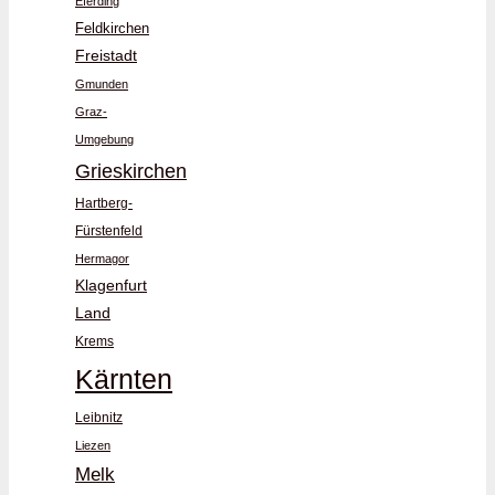
Eferding
Feldkirchen
Freistadt
Gmunden
Graz-
Umgebung
Grieskirchen
Hartberg-
Fürstenfeld
Hermagor
Klagenfurt
Land
Krems
Kärnten
Leibnitz
Liezen
Melk