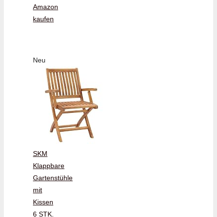
Amazon
kaufen
Neu
SKM
Klappbare
Gartenstühle
mit
Kissen
6 STK.