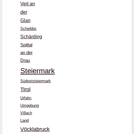
Veit an
der
Glan
Scheibbs
Schärding
Spittal
an der
Drau
Steiermark
Südoststeiermark
Tirol
Urfahr-
Umgebung
Villach
Land
Vöcklabruck