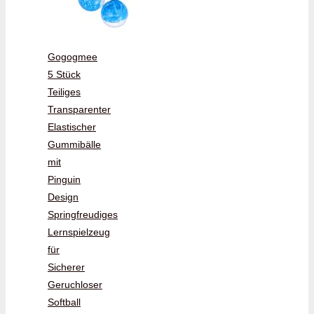
Gogogmee
5 Stück
Teiliges
Transparenter
Elastischer
Gummibälle
mit
Pinguin
Design
Springfreudiges
Lernspielzeug
für
Sicherer
Geruchloser
Softball