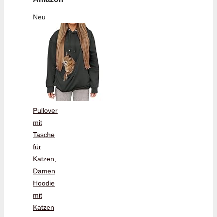
Neu
Pullover
mit
Tasche
für
Katzen,
Damen
Hoodie
mit
Katzen