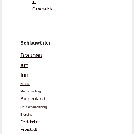
in
Österreich
Schlagwörter
Braunau
am
Inn
Bruck-
Mürzzuschlag
Burgenland
Deutschlandsberg
Eferding
Feldkirchen
Freistadt