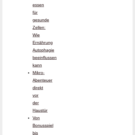
essen
für
gesunde
Zellen:
Wie
Ernährung
Autophagie
beeinflussen
kann
Mikro-
Abenteuer
direkt
vor
der
Haustür
Von
Bonusspiel
bis