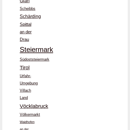
Glan
Scheibbs
Schärding
Spittal
an der
Drau
Steiermark
Südoststeiermark
Tirol
Urfahr-
Umgebung
Villach
Land
Vöcklabruck
Völkermarkt
Waidhofen
an der