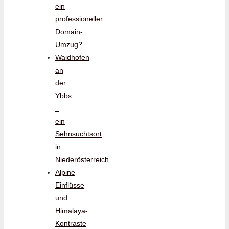
ein
professioneller
Domain-
Umzug?
Waidhofen
an
der
Ybbs
–
ein
Sehnsuchtsort
in
Niederösterreich
Alpine
Einflüsse
und
Himalaya-
Kontraste