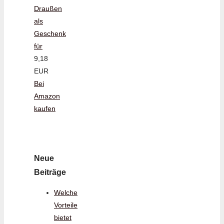
Draußen
als
Geschenk
für
9,18
EUR
Bei
Amazon
kaufen
Neue
Beiträge
Welche
Vorteile
bietet