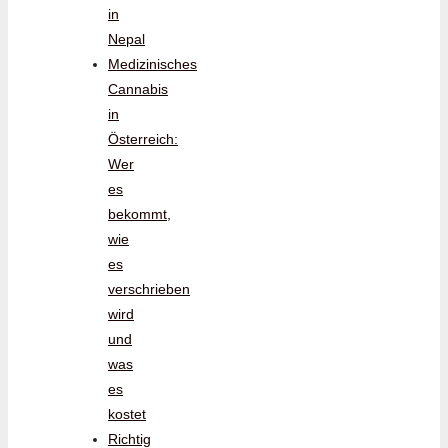
in
Nepal
Medizinisches
Cannabis
in
Österreich:
Wer
es
bekommt,
wie
es
verschrieben
wird
und
was
es
kostet
Richtig