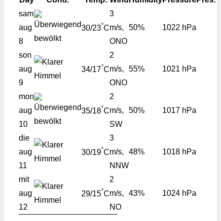
sam
3
°
aug
m/s,
50%
1022 hPa
30/23
C
8
ONO
son
2
°
aug
m/s,
55%
1021 hPa
34/17
C
9
ONO
mon
2
°
aug
m/s,
50%
1017 hPa
35/18
C
10
SW
die
3
°
aug
m/s,
48%
1018 hPa
30/19
C
11
NNW
mit
2
°
aug
m/s,
43%
1024 hPa
29/15
C
12
NO