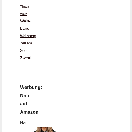
Thaya
Weiz
Wels-
Land
Wolfsberg
Zell am
See
Zwettl
Werbung:
Neu
auf
Amazon
Neu