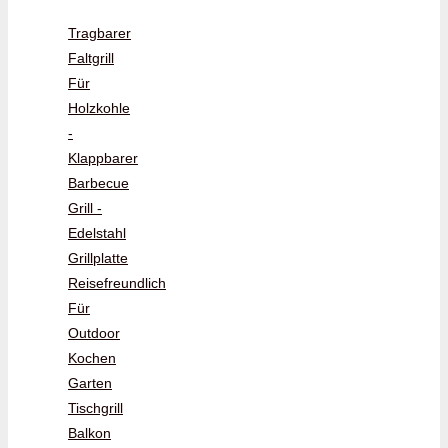
Tragbarer
Faltgrill
Für
Holzkohle
-
Klappbarer
Barbecue
Grill -
Edelstahl
Grillplatte
Reisefreundlich
Für
Outdoor
Kochen
Garten
Tischgrill
Balkon