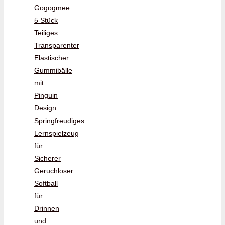
Gogogmee
5 Stück
Teiliges
Transparenter
Elastischer
Gummibälle
mit
Pinguin
Design
Springfreudiges
Lernspielzeug
für
Sicherer
Geruchloser
Softball
für
Drinnen
und