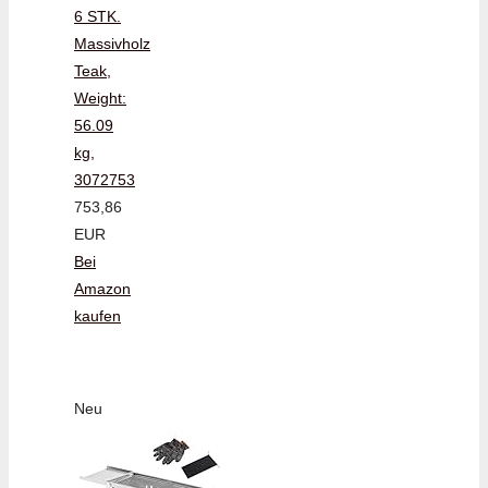
6 STK.
Massivholz
Teak,
Weight:
56.09
kg,
3072753
753,86
EUR
Bei
Amazon
kaufen
Neu