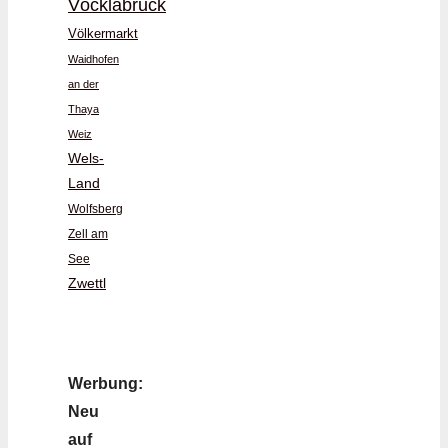
Vöcklabruck
Völkermarkt
Waidhofen
an der
Thaya
Weiz
Wels-
Land
Wolfsberg
Zell am
See
Zwettl
Werbung:
Neu
auf