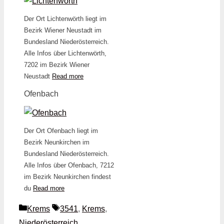
Der Ort Lichtenwörth liegt im
Bezirk Wiener Neustadt im
Bundesland Niederösterreich.
Alle Infos über Lichtenwörth,
7202 im Bezirk Wiener
Neustadt
Read more
Ofenbach
Der Ort Ofenbach liegt im
Bezirk Neunkirchen im
Bundesland Niederösterreich.
Alle Infos über Ofenbach, 7212
im Bezirk Neunkirchen findest
du
Read more
Kategorien
Schlagwörter
Krems
3541
,
Krems
,
Niederösterreich
,