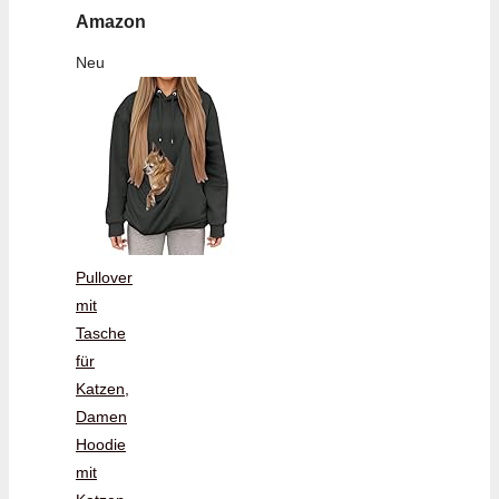
Amazon
Neu
Pullover
mit
Tasche
für
Katzen,
Damen
Hoodie
mit