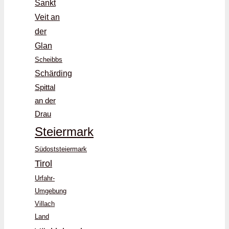
Sankt
Veit an
der
Glan
Scheibbs
Schärding
Spittal
an der
Drau
Steiermark
Südoststeiermark
Tirol
Urfahr-
Umgebung
Villach
Land