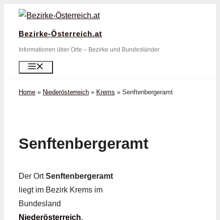
Zum
Inhalt
Bezirke-Österreich.at
springen
Informationen über Orte – Bezirke und Bundesländer
Menü
Home
»
Niederösterreich
»
Krems
»
Senftenbergeramt
Senftenbergeramt
Der Ort
Senftenbergeramt
liegt im Bezirk Krems im
Bundesland
Niederösterreich
.