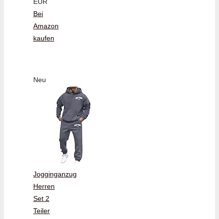
EUR
Bei
Amazon
kaufen
Neu
Jogginganzug
Herren
Set 2
Teiler