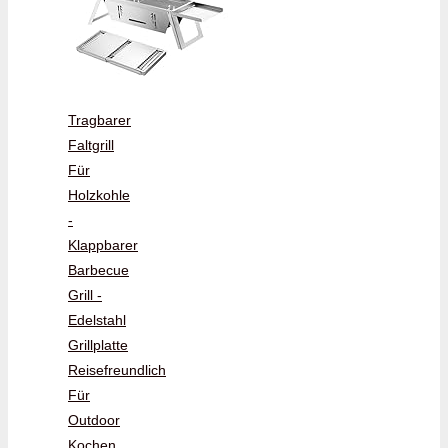
Tragbarer
Faltgrill
Für
Holzkohle
-
Klappbarer
Barbecue
Grill -
Edelstahl
Grillplatte
Reisefreundlich
Für
Outdoor
Kochen