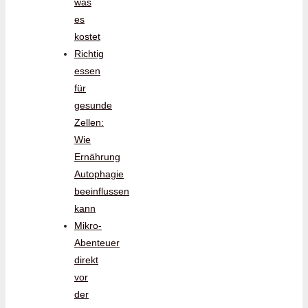
was
es
kostet
Richtig
essen
für
gesunde
Zellen:
Wie
Ernährung
Autophagie
beeinflussen
kann
Mikro-
Abenteuer
direkt
vor
der