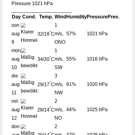
Pressure
1021 hPa
Day
Cond.
Temp.
Wind
Humidity
Pressure
Pres.
son
1
°
aug
m/s,
57%
1021 hPa
32/18
C
9
ONO
mon
1
°
aug
m/s,
55%
1016 hPa
34/20
C
10
SW
die
3
°
aug
m/s,
61%
1020 hPa
29/17
C
11
NW
mit
2
°
aug
m/s,
44%
1025 hPa
28/14
C
12
NO
don
2
°
aug
m/s,
47%
1026 hPa