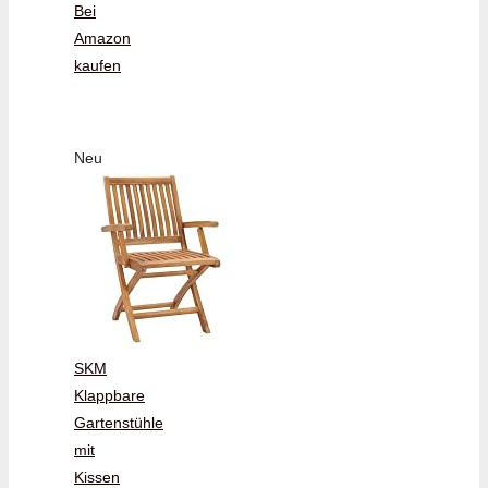
Bei
Amazon
kaufen
Neu
SKM
Klappbare
Gartenstühle
mit
Kissen