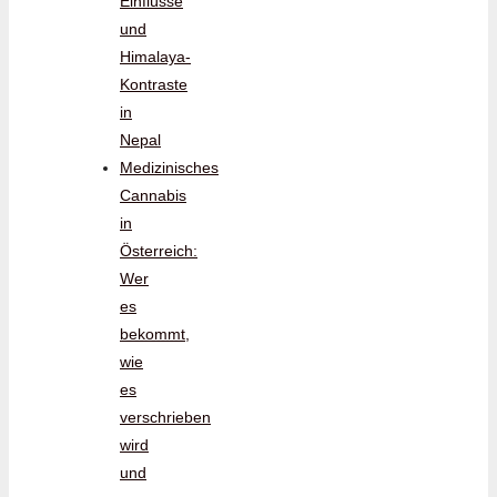
Einflüsse
und
Himalaya-
Kontraste
in
Nepal
Medizinisches
Cannabis
in
Österreich:
Wer
es
bekommt,
wie
es
verschrieben
wird
und