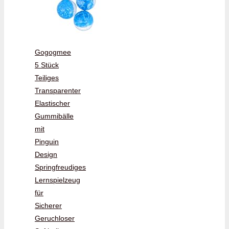
Gogogmee
5 Stück
Teiliges
Transparenter
Elastischer
Gummibälle
mit
Pinguin
Design
Springfreudiges
Lernspielzeug
für
Sicherer
Geruchloser