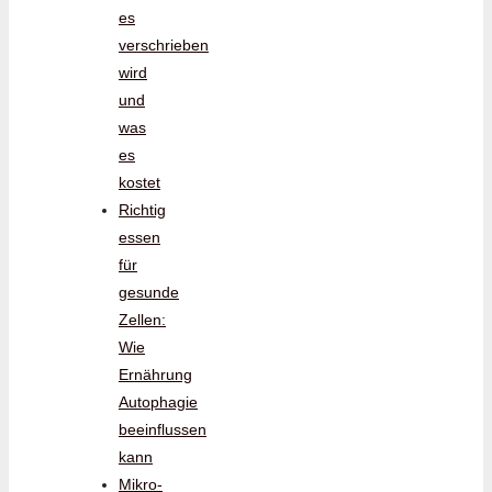
es
verschrieben
wird
und
was
es
kostet
Richtig
essen
für
gesunde
Zellen:
Wie
Ernährung
Autophagie
beeinflussen
kann
Mikro-