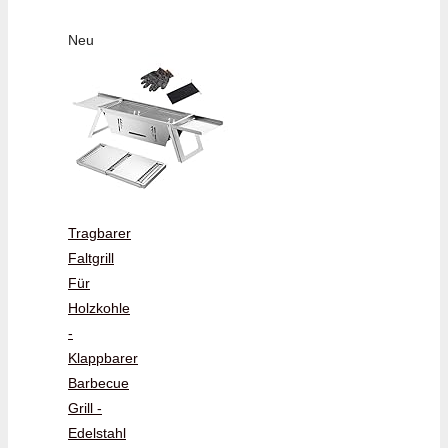
Neu
Tragbarer
Faltgrill
Für
Holzkohle
-
Klappbarer
Barbecue
Grill -
Edelstahl