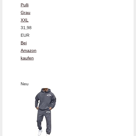
Pulli
Grau
XXL
31,98
EUR
Bei
Amazon
kaufen
Neu