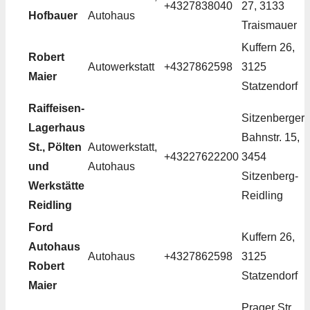
+4327838040
27, 3133
Hofbauer
Autohaus
Traismauer
Kuffern 26,
Robert
Autowerkstatt
+4327862598
3125
Maier
Statzendorf
Raiffeisen-
Sitzenberger
Lagerhaus
Bahnstr. 15,
St., Pölten
Autowerkstatt,
+43227622200
3454
und
Autohaus
Sitzenberg-
Werkstätte
Reidling
Reidling
Ford
Kuffern 26,
Autohaus
Autohaus
+4327862598
3125
Robert
Statzendorf
Maier
Prager Str.