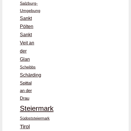
Salzburg-
Umgebung
Sankt
Pölten
Sankt
Veit an
der
Glan
Scheibbs
Schärding
Spittal
an der
Drau
Steiermark
Südoststeiermark
Tirol