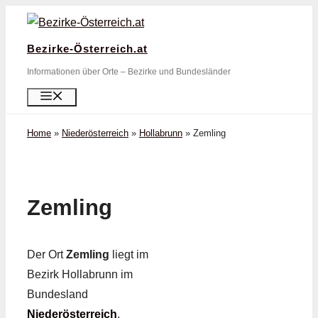
Zum
Inhalt
Bezirke-Österreich.at
springen
Informationen über Orte – Bezirke und Bundesländer
Menü
Home
»
Niederösterreich
»
Hollabrunn
»
Zemling
Zemling
Der Ort
Zemling
liegt im
Bezirk Hollabrunn im
Bundesland
Niederösterreich
.