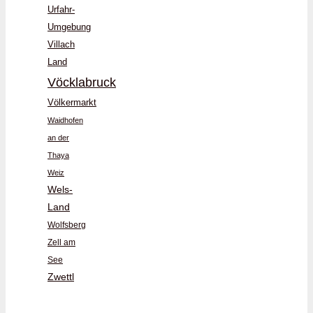
Urfahr-
Umgebung
Villach
Land
Vöcklabruck
Völkermarkt
Waidhofen
an der
Thaya
Weiz
Wels-
Land
Wolfsberg
Zell am
See
Zwettl