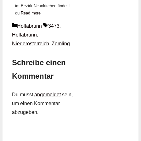
im Bezirk Neunkirchen findest
du
Read more
Kategorien
Schlagwörter
Hollabrunn
3473
,
Hollabrunn
,
Niederösterreich
,
Zemling
Schreibe einen
Kommentar
Du musst
angemeldet
sein,
um einen Kommentar
abzugeben.