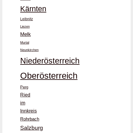
Kärnten
Leibnitz
Liezen
Melk
Murtal
Neunkirchen
Niederösterreich
Oberösterreich
Perg
Ried
im
Innkreis
Rohrbach
Salzburg