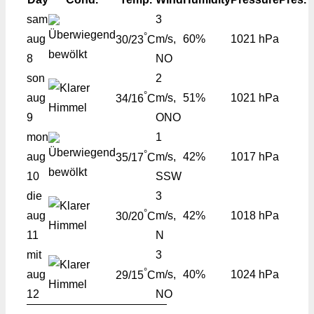
sam
3
°
aug
m/s,
60%
1021 hPa
30/23
C
8
NO
son
2
°
aug
m/s,
51%
1021 hPa
34/16
C
9
ONO
mon
1
°
aug
m/s,
42%
1017 hPa
35/17
C
10
SSW
die
3
°
aug
m/s,
42%
1018 hPa
30/20
C
11
N
mit
3
°
aug
m/s,
40%
1024 hPa
29/15
C
12
NO