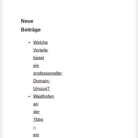
Neue
Beiträge
Welche
Vorteile
bietet
ein
professioneller
Domain-
Umzug?
Waidhofen
an
der
Ybbs
–
ein