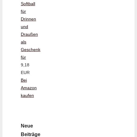
Softball
für
Drinnen
und
Draußen
als
Geschenk
für
9,18
EUR
Bei
Amazon
kaufen
Neue
Beiträge