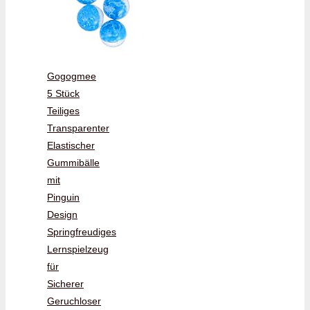
Gogogmee
5 Stück
Teiliges
Transparenter
Elastischer
Gummibälle
mit
Pinguin
Design
Springfreudiges
Lernspielzeug
für
Sicherer
Geruchloser