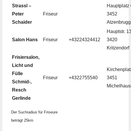
Strassl –
Hauptplatz 
Peter
Friseur
3452
Schaider
Atzenbrugg
Hauptstr. 1
Salon Hans
Friseur
+43224324412
3420
Kritzendorf
Frisiersalon,
Licht und
Kirchenplat
Fülle
Friseur
+4322755540
3451
Schmid-,
Michelhau
Resch
Gerlinde
Der Suchradius für Friseure
beträgt 25km