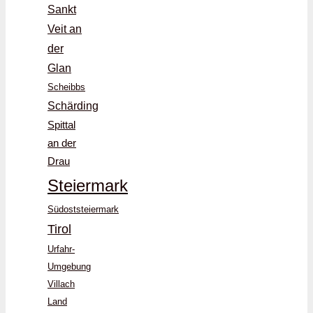
Sankt
Veit an
der
Glan
Scheibbs
Schärding
Spittal
an der
Drau
Steiermark
Südoststeiermark
Tirol
Urfahr-
Umgebung
Villach
Land