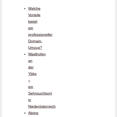
Welche
Vorteile
bietet
ein
professioneller
Domain-
Umzug?
Waidhofen
an
der
Ybbs
–
ein
Sehnsuchtsort
in
Niederösterreich
Alpine