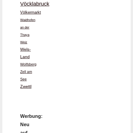
Vöcklabruck
Völkermarkt
Waidhofen
an der
Thaya
Weiz
Wels-
Land
Wolfsberg
Zell am
See
Zwettl
Werbung:
Neu
auf