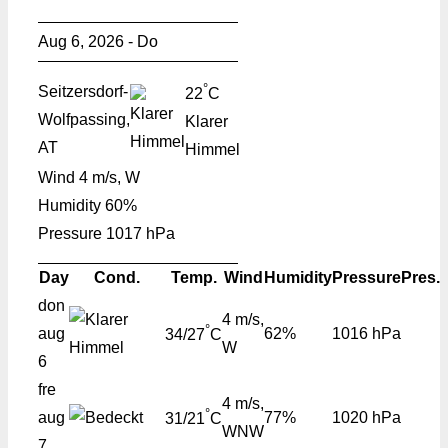
Aug 6, 2026 - Do
°
Seitzersdorf-
22
C
Wolfpassing,
Klarer
AT
Himmel
Wind
4 m/s, W
Humidity
60%
Pressure
1017 hPa
Day
Cond.
Temp.
Wind
Humidity
Pressure
Pres.
don
4 m/s,
°
aug
62%
1016 hPa
34/27
C
W
6
fre
4 m/s,
°
aug
77%
1020 hPa
31/21
C
WNW
7