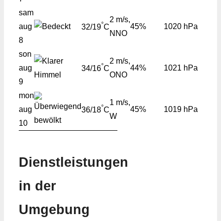
sam
2 m/s,
°
aug
45%
1020 hPa
32/19
C
NNO
8
son
2 m/s,
°
aug
44%
1021 hPa
34/16
C
ONO
9
mon
1 m/s,
°
aug
45%
1019 hPa
36/18
C
W
10
Dienstleistungen
in der
Umgebung