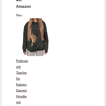
Amazon
Neu
Pullover
mit
Tasche
für
Katzen,
Damen
Hoodie
mit