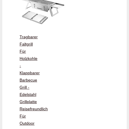
Tragbarer
Faltgrill
Für
Holzkohle
-
Klappbarer
Barbecue
Grill -
Edelstahl
Grillplatte
Reisefreundlich
Für
Outdoor