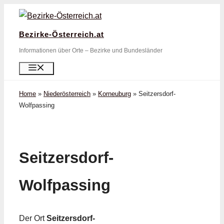
Zum
Inhalt
Bezirke-Österreich.at
springen
Informationen über Orte – Bezirke und Bundesländer
Menü
Home
»
Niederösterreich
»
Korneuburg
»
Seitzersdorf-
Wolfpassing
Seitzersdorf-
Wolfpassing
Der Ort
Seitzersdorf-