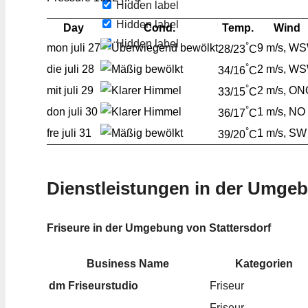
Hidden label
Hidden label
Day
Cond.
Temp.
Wind
Hidden label
°
mon
juli 27
9 m/s, W
28/23
C
°
die
juli 28
2 m/s, W
34/16
C
°
mit
juli 29
2 m/s, ON
33/15
C
°
don
juli 30
1 m/s, NO
36/17
C
°
fre
juli 31
1 m/s, SW
39/20
C
Dienstleistungen in der Umge
Friseure in der Umgebung von Stattersdorf
Business Name
Kategorien
dm Friseurstudio
Friseur
Friseur,