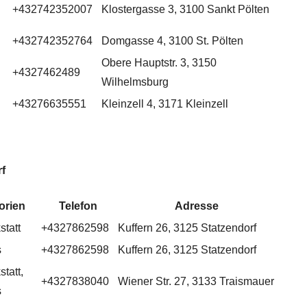
+432742352007
Klostergasse 3, 3100 Sankt Pölten
+432742352764
Domgasse 4, 3100 St. Pölten
Obere Hauptstr. 3, 3150
+4327462489
Wilhelmsburg
+43276635551
Kleinzell 4, 3171 Kleinzell
f
orien
Telefon
Adresse
statt
+4327862598
Kuffern 26, 3125 Statzendorf
s
+4327862598
Kuffern 26, 3125 Statzendorf
tatt,
+4327838040
Wiener Str. 27, 3133 Traismauer
s