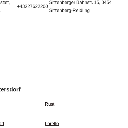
tatt,
Sitzenberger Bahnstr. 15, 3454
+43227622200
s
Sitzenberg-Reidling
tersdorf
Rust
rf
Loretto