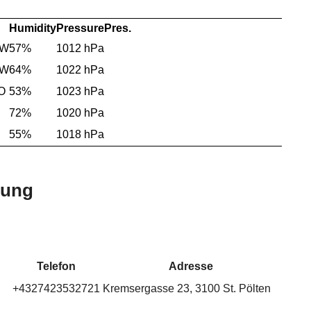
Humidity
Pressure
Pres.
SW
57%
1012 hPa
SW
64%
1022 hPa
O
53%
1023 hPa
72%
1020 hPa
55%
1018 hPa
bung
Telefon
Adresse
+4327423532721
Kremsergasse 23, 3100 St. Pölten