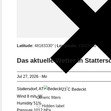
Latitude:
48183330° |
Longitude:
15633330°
Das aktuelle Wetter in Statters
Jul 27, 2026 - Mo
°
Stattersdorf, AT
23
C
Bedeckt
Wind
8 m/s, W
Generic filters
Humidity
51%
Hidden label
Pressure
1012 hPa