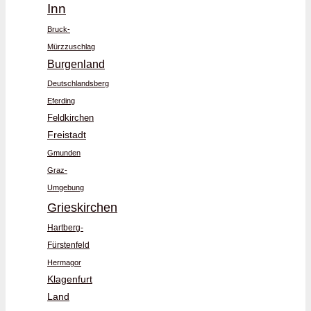
Inn
Bruck-
Mürzzuschlag
Burgenland
Deutschlandsberg
Eferding
Feldkirchen
Freistadt
Gmunden
Graz-
Umgebung
Grieskirchen
Hartberg-
Fürstenfeld
Hermagor
Klagenfurt
Land