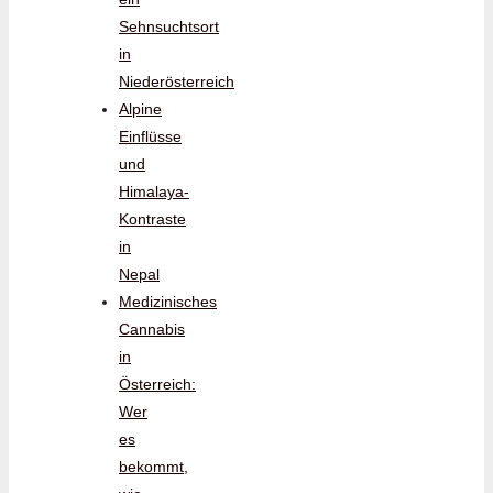
Sehnsuchtsort
in
Niederösterreich
Alpine
Einflüsse
und
Himalaya-
Kontraste
in
Nepal
Medizinisches
Cannabis
in
Österreich:
Wer
es
bekommt,