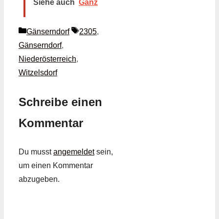
Siehe auch
Ganz
Kategorien
Schlagwörter
Gänserndorf
2305
,
Gänserndorf
,
Niederösterreich
,
Witzelsdorf
Schreibe einen
Kommentar
Du musst
angemeldet
sein,
um einen Kommentar
abzugeben.