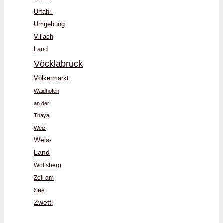
Urfahr-
Umgebung
Villach
Land
Vöcklabruck
Völkermarkt
Waidhofen
an der
Thaya
Weiz
Wels-
Land
Wolfsberg
Zell am
See
Zwettl