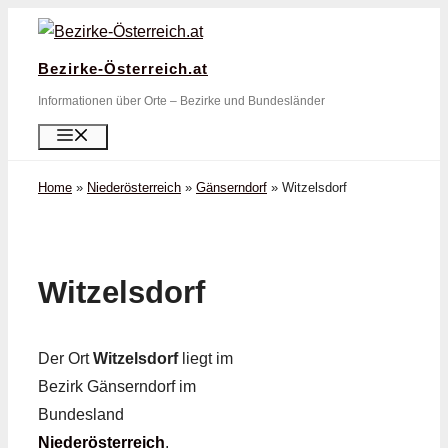
Zum
Inhalt
Bezirke-Österreich.at
springen
Informationen über Orte – Bezirke und Bundesländer
Menü
Home
»
Niederösterreich
»
Gänserndorf
»
Witzelsdorf
Witzelsdorf
Der Ort
Witzelsdorf
liegt im
Bezirk Gänserndorf im
Bundesland
Niederösterreich
.