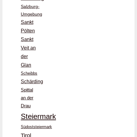
Salzburg-
Umgebung
Sankt
Pölten
Sankt
Veit an
der
Glan
Scheibbs
Schärding
Spittal
an der
Drau
Steiermark
Südoststeiermark
Tirol