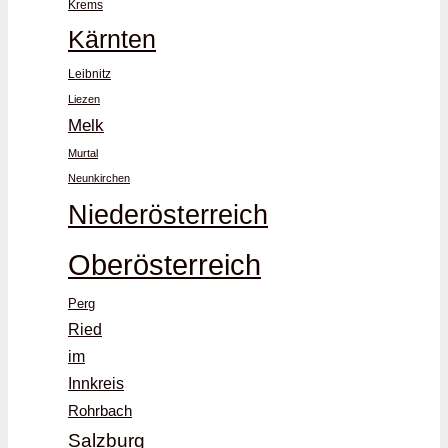
Krems
Kärnten
Leibnitz
Liezen
Melk
Murtal
Neunkirchen
Niederösterreich
Oberösterreich
Perg
Ried
im
Innkreis
Rohrbach
Salzburg