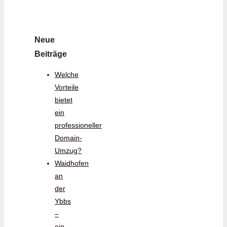
Neue
Beiträge
Welche
Vorteile
bietet
ein
professioneller
Domain-
Umzug?
Waidhofen
an
der
Ybbs
–
ein