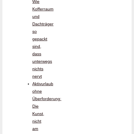
Wie
Kofferraum
und
Dachträger
so
gepackt
sind,
dass
unterwegs
nichts
nervt
Aktivurlaub
ohne
Überforderung:
Die
Kunst,
nicht
am