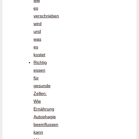
wie
es
verschrieben
wird
und
was
es
kostet
Richtig
essen
für
gesunde
Zellen:
Wie
Ernährung
Autophagie
beeinflussen
kann