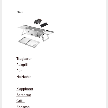
Neu
Tragbarer
Faltgrill
Für
Holzkohle
-
Klappbarer
Barbecue
Grill -
Edelstahl