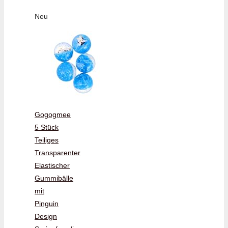
Neu
Gogogmee
5 Stück
Teiliges
Transparenter
Elastischer
Gummibälle
mit
Pinguin
Design