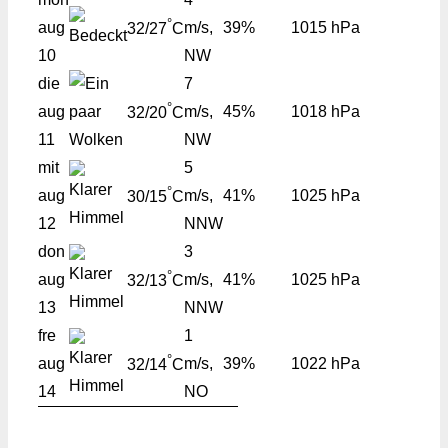
°
aug
m/s,
39%
1015 hPa
32/27
C
10
NW
die
7
°
aug
m/s,
45%
1018 hPa
32/20
C
11
NW
mit
5
°
aug
m/s,
41%
1025 hPa
30/15
C
12
NNW
don
3
°
aug
m/s,
41%
1025 hPa
32/13
C
13
NNW
fre
1
°
aug
m/s,
39%
1022 hPa
32/14
C
14
NO