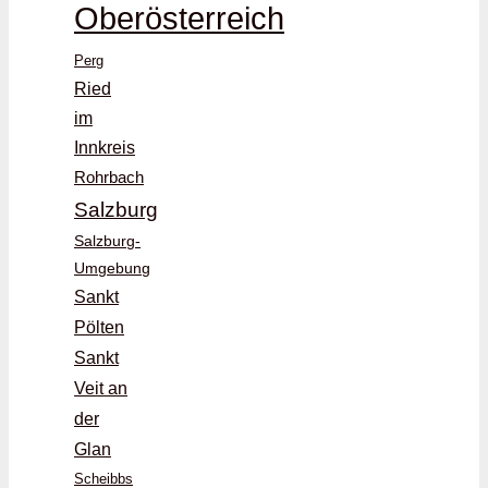
Oberösterreich
Perg
Ried
im
Innkreis
Rohrbach
Salzburg
Salzburg-
Umgebung
Sankt
Pölten
Sankt
Veit an
der
Glan
Scheibbs