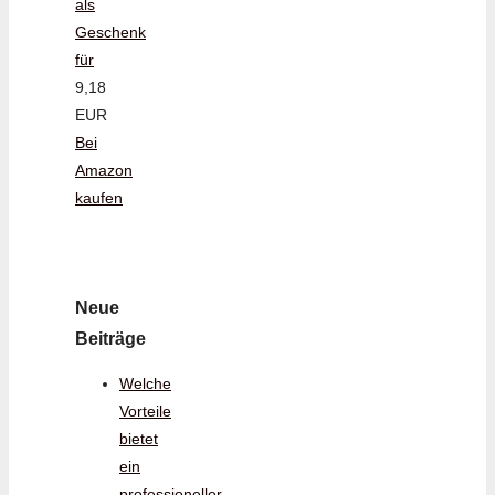
als
Geschenk
für
9,18
EUR
Bei
Amazon
kaufen
Neue
Beiträge
Welche
Vorteile
bietet
ein
professioneller