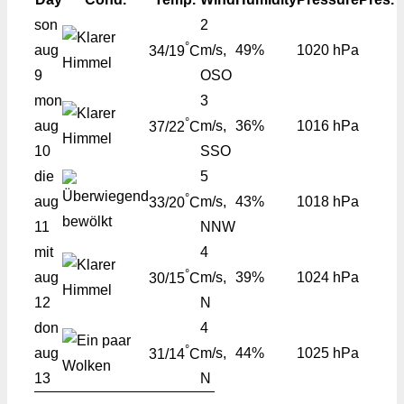
son
2
°
aug
m/s,
49%
1020 hPa
34/19
C
9
OSO
mon
3
°
aug
m/s,
36%
1016 hPa
37/22
C
10
SSO
die
5
°
aug
m/s,
43%
1018 hPa
33/20
C
11
NNW
mit
4
°
aug
m/s,
39%
1024 hPa
30/15
C
12
N
don
4
°
aug
m/s,
44%
1025 hPa
31/14
C
13
N