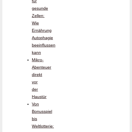
für
gesunde
Zellen:
Wie
Ernährung
Autophagie
beeinflussen
kann
Mikro-
Abenteuer
direkt
vor
der
Haustür
Von
Bonusspiel
bis
Weltlotterie: