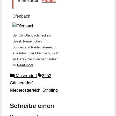
Siehe auch
Pframa
Ofenbach
Der Ort Ofenbach liegt im
Bezirk Neunkirchen im
Bundesland Niederösterreich.
Alle Infos über Ofenbach, 7212
im Bezirk Neunkirchen findest
du
Read more
Kategorien
Schlagwörter
Gänserndorf
2253
,
Gänserndorf
,
Niederösterreich
,
Stripfing
Schreibe einen