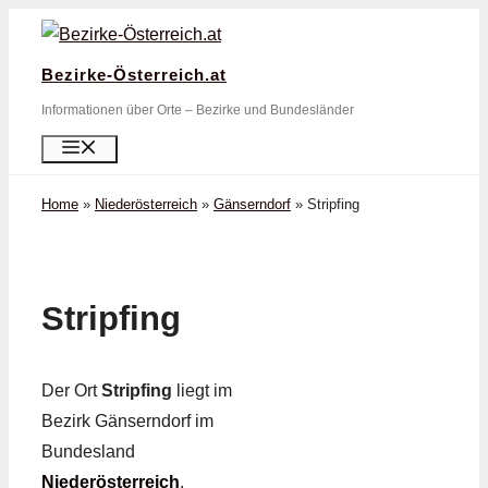
Zum
Inhalt
Bezirke-Österreich.at
springen
Informationen über Orte – Bezirke und Bundesländer
Menü
Home
»
Niederösterreich
»
Gänserndorf
»
Stripfing
Stripfing
Der Ort
Stripfing
liegt im
Bezirk Gänserndorf im
Bundesland
Niederösterreich
.