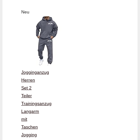
Neu
Jogginganzug
Herren
Set 2
Teiler
Trainingsanzug
Langarm
mit
Taschen
Jogging