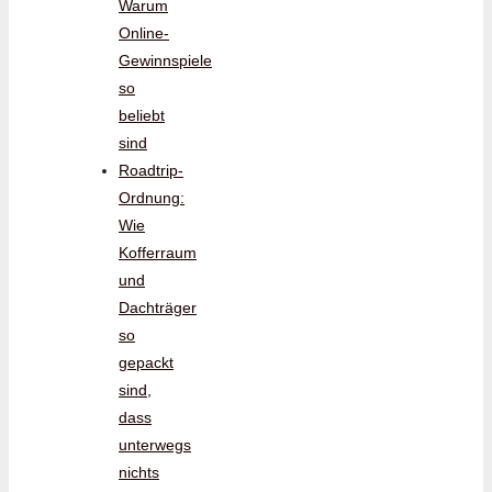
Warum
Online-
Gewinnspiele
so
beliebt
sind
Roadtrip-
Ordnung:
Wie
Kofferraum
und
Dachträger
so
gepackt
sind,
dass
unterwegs
nichts