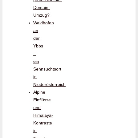
Domain-
Umzug?
Waidhofen
an
der
Ybbs
–
ein
Sehnsuchtsort
in
Niederösterreich
Alpine
Einflüsse
und
Himalaya-
Kontraste
in