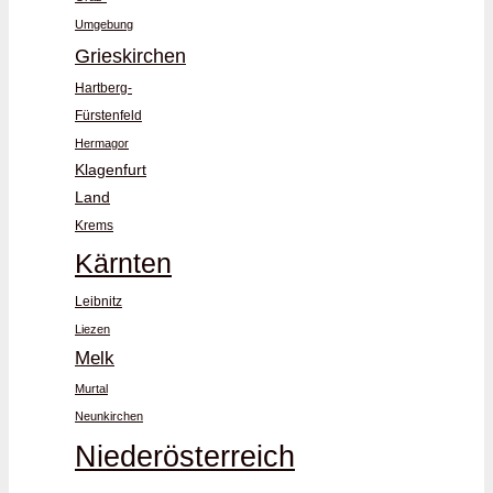
Umgebung
Grieskirchen
Hartberg-
Fürstenfeld
Hermagor
Klagenfurt
Land
Krems
Kärnten
Leibnitz
Liezen
Melk
Murtal
Neunkirchen
Niederösterreich