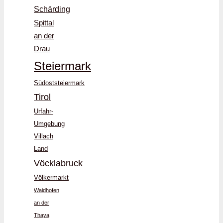
Schärding
Spittal
an der
Drau
Steiermark
Südoststeiermark
Tirol
Urfahr-
Umgebung
Villach
Land
Vöcklabruck
Völkermarkt
Waidhofen
an der
Thaya