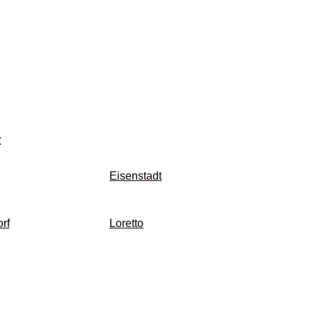
t
Eisenstadt
rf
Loretto