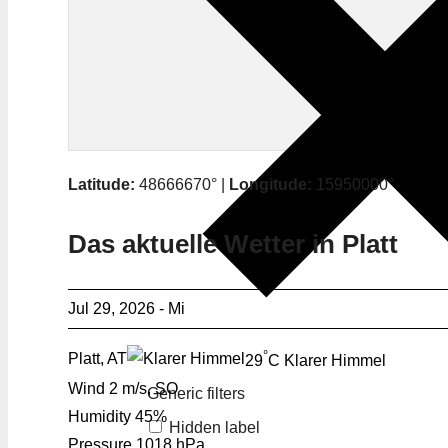
Latitude:
48666670° |
Longitude:
15950000°
Das aktuelle Wetter in Platt
Jul 29, 2026 - Mi
°
Platt, AT
29
C
Klarer Himmel
Wind
2 m/s, SO
Generic filters
Humidity
45%
Hidden label
Pressure
1018 hPa