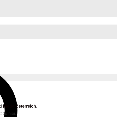
nd
Niederösterreich
.
t du hier.