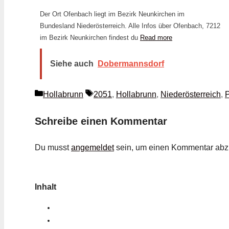
Der Ort Ofenbach liegt im Bezirk Neunkirchen im
Bundesland Niederösterreich. Alle Infos über Ofenbach, 7212
im Bezirk Neunkirchen findest du
Read more
Siehe auch
Dobermannsdorf
Kategorien
Schlagwörter
Hollabrunn
2051
,
Hollabrunn
,
Niederösterreich
,
P
Schreibe einen Kommentar
Du musst
angemeldet
sein, um einen Kommentar ab
Inhalt