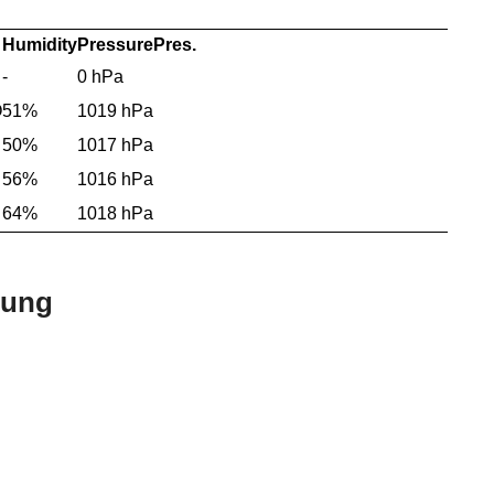
Humidity
Pressure
Pres.
-
0 hPa
O
51%
1019 hPa
50%
1017 hPa
56%
1016 hPa
64%
1018 hPa
bung