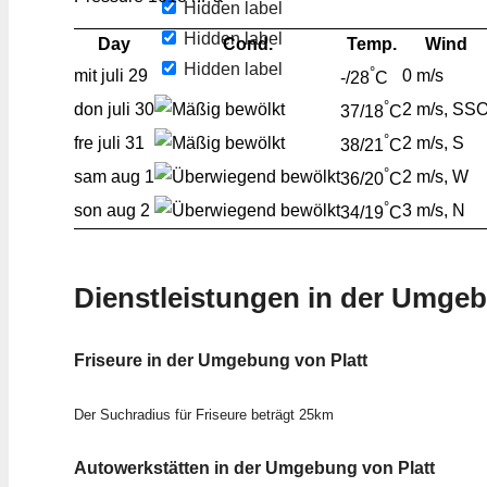
Hidden label
Hidden label
Day
Cond.
Temp.
Wind
Hidden label
°
mit
juli 29
0 m/s
-/28
C
°
don
juli 30
2 m/s, SS
37/18
C
°
fre
juli 31
2 m/s, S
38/21
C
°
sam
aug 1
2 m/s, W
36/20
C
°
son
aug 2
3 m/s, N
34/19
C
Dienstleistungen in der Umge
Friseure in der Umgebung von Platt
Der Suchradius für Friseure beträgt 25km
Autowerkstätten in der Umgebung von Platt