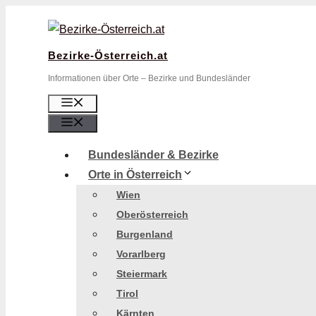
Zum
Inhalt
springen
Bezirke-Österreich.at
Informationen über Orte – Bezirke und Bundesländer
Menü
Menü
Bundesländer & Bezirke
Orte in Österreich
Wien
Oberösterreich
Burgenland
Vorarlberg
Steiermark
Tirol
Kärnten